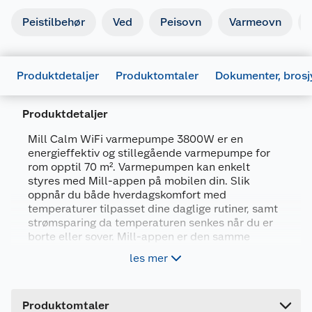
Peistilbehør
Ved
Peisovn
Varmeovn
Produktdetaljer
Produktomtaler
Dokumenter, brosj
Produktdetaljer
Mill Calm WiFi varmepumpe 3800W er en
energieffektiv og stillegående varmepumpe for
rom opptil 70 m². Varmepumpen kan enkelt
Generelt
styres med Mill-appen på mobilen din. Slik
oppnår du både hverdagskomfort med
Artikkelnummer
7090019825537
temperaturer tilpasset dine daglige rutiner, samt
Produktdatablad
Leverandørens artikkelnummer
MHP3800
strømsparing da temperaturen senkes når du er
borte eller sover. Mill-appen er den samme
Størrelse
3800 W
1053355_7090019825537_.pdf
appen som styrer Mill WiFi varmeovner, som
les mer
Last ned / vis datablad
betyr at du kan få full kontroll over oppvarmingen
Farge
HVIT
i hjemmet ditt i en og samme app. Med denne
Forpakningsmål
smarte varmepumpen gir Mill deg den ultimate
Brukermanual
Produktomtaler
skandinaviske hjemmekomforten med høy
Bruttovekt
38 kg