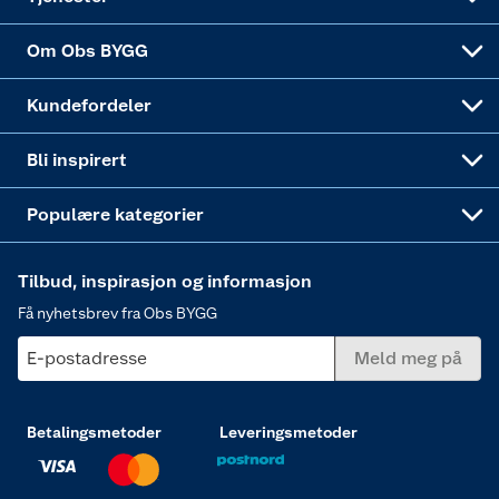
installasjonspartner etter bestilling for å avtale
tid for installasjon.
Sponsorvirksomheten
Coop Bedriftskort
Hytte og beredskapsutstyr
Dører
Om Obs BYGG
Obs BYGG Montering
Gavetips
Vindu
Kundefordeler
Annonserte varer
Hjem, rengjøring og hvitevarer
Bli inspirert
Varme
Populære kategorier
Tilbud, inspirasjon og informasjon
Få nyhetsbrev fra Obs BYGG
E-postadresse
Meld meg på
Betalingsmetoder
Leveringsmetoder