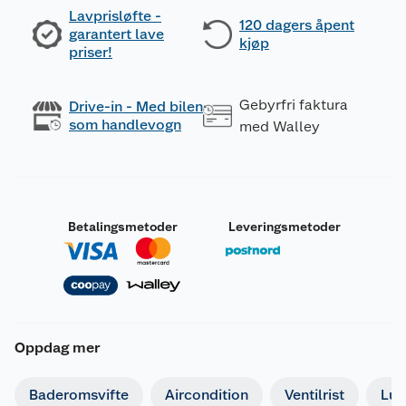
Lavprisløfte -
120 dagers åpent
garantert lave
kjøp
priser!
Gebyrfri faktura
Drive-in - Med bilen
som handlevogn
med Walley
Betalingsmetoder
Leveringsmetoder
Oppdag mer
Baderomsvifte
Aircondition
Ventilrist
Luf