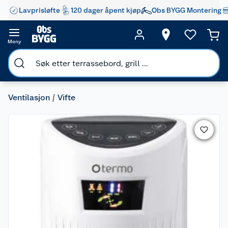
Lavprisløfte
120 dager åpent kjøp
Obs BYGG Montering
Meny
Ventilasjon
Vifte