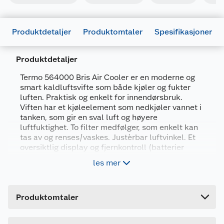
Produktdetaljer
Produktomtaler
Spesifikasjoner
Produktdetaljer
Termo 564000 Bris Air Cooler er en moderne og
smart kaldluftsvifte som både kjøler og fukter
Generelt
luften. Praktisk og enkelt for innendørsbruk.
Artikkelnummer
7350051205644
Viften har et kjøleelement som nedkjøler vannet i
tanken, som gir en sval luft og høyere
Leverandørens artikkelnummer
564000
luftfuktighet. To filter medfølger, som enkelt kan
Farge
HVIT
tas av og renses/vaskes. Justèrbar luftvinkel. Et
oversiktlig display og fjernkontroll (batterier
Forpakningsmål
medfølger) gjør viften enkel å styre. Kan innstilles
les mer
på 3 hastigheter (low, medium, high) eller
Bruttovekt
5 kg
oscillerende. En egen nattinnstilling på viften gjør
Høyde
103 cm
at den er mer stillegående om natten. Viften kan
Produktomtaler
innstilles via en timer på mellom 1-9 timer.
Lengde
29 cm
Motoren har overopphetingsbeskyttelse.
Vanntank med 3 liter kapasitet. Effekt 55 W/ 230
Bredde
29 cm