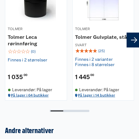
TOLMER
TOLMER
Tolmer Leca
Tolmer Gulvplate, stål
rørinnføring
SVART
☆
☆
☆
☆
☆
☆
☆
☆
☆
☆
(
25
)
(
0
)
Finnes i 2 varianter
Finnes i 2 størrelser
Finnes i 8 størrelser
1 035
00
1 445
00
Leverandør: På lager
Leverandør: På lager
På lager i 64 butikker
På lager i 14 butikker
Andre alternativer