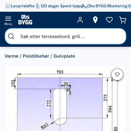
Lavprisløfte
120 dager åpent kjøp
Obs BYGG Montering
Meny
Varme
Peistilbehør
Gulvplate