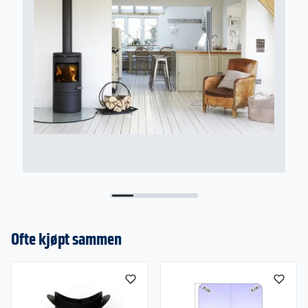
F
F
Ofte kjøpt sammen