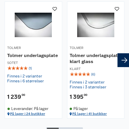
Om oss
Kundeservice
Nyheter
Butikker
Våre merkevarer
TOLMER
Kontakt oss
TOLMER
Våre kjeder
Tolmer underlagsplate
Tolmer underlagsplate
klart glass
Retur- og angrerett
Kjøpsvilkår
SOTET
Hageinspirasjon
☆
☆
☆
☆
☆
(
1
)
KLART
☆
☆
☆
☆
☆
(
6
)
Reklamasjon
Finnes i 2 varianter
Personvern
Lavprisløfte
Oppussing med utemaling
Finnes i 6 størrelser
Finnes i 2 varianter
Finnes i 3 størrelser
Ofte stilte spørsmål
Cookies
Åpent kjøp
Oppussing med innemaling
1 239
00
1 395
00
Pakkesporing
Monteringstjenester
Ledige stillinger
Coop medlem
Grillens verden
Hage og utemiljø
Leverandør: På lager
På lager
På lager i 24 butikker
På lager i 41 butikker
Leveringstid
Leie tilhenger
Bærekraft
Retur av el-avfall
Et varmere hjem
Gulv