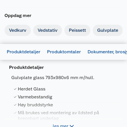
Oppdag mer
Vedkurv
Vedstativ
Peissett
Gulvplate
Produktdetaljer
Produktomtaler
Dokumenter, brosj
Produktdetaljer
Gulvplate glass 793x980x6 mm m/hull.
Herdet Glass
Generelt
Varmebestandig
Artikkelnummer
7057480143140
Høy bruddstyrke
Dokumentasjon
Leverandørens artikkelnummer
14314
Må brukes ved montering av ildsted på
brennbart underlag
Størrelse
793 X 980 X 6 MM
997347_7057480143140_.pdf
les mer
Last ned / vis datablad