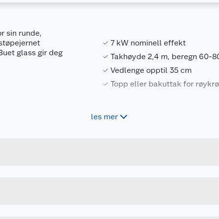
r sin runde,
støpejernet
7 kW nominell effekt
uet glass gir deg
Takhøyde 2,4 m, beregn 60-8
Vedlenge opptil 35 cm
Topp eller bakuttak for røykrø
les mer
Forpakningsmål
5411814554309
Bruttovekt
BOLD300
Høyde
 60-80 pr m²
Lengde