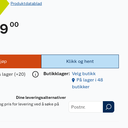
Produktdatablad
00
99
jøp
Klikk og hent
Butikklager:
Velg butikk
 lager (+20)
På lager i 48
butikker
Dine leveringsalternativer
og pris for levering ved å søke på
r