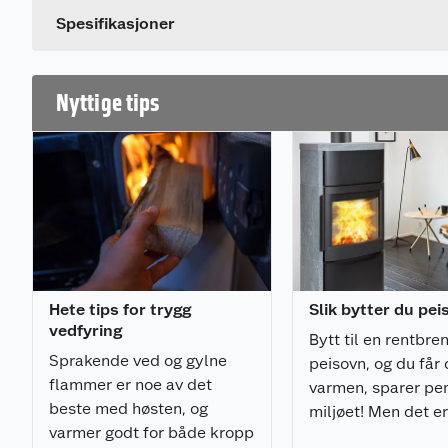
Mål
Spesifikasjoner
Høyde (mm): 1010
Bredde (mm): 490
Nyttige tips
Dybde (mm): 420
Vekt (kg): 130
Vedlengde maks (cm): 35
Røykrør plassering: topp og bak
Røykrør diameter (Ø mm): 150
Avstand gulv til senter bak (cm): 85
Avstand til brennbart materiale
Hete tips for trygg
Slik bytter du pe
Bak (cm): 30
vedfyring
Til siden (cm): 25
Bytt til en rentbr
Møbleringsavstand (cm):
Sprakende ved og gylne
peisovn, og du får
Avstand til brannmur (cm): 5
flammer er noe av det
varmen, sparer pen
beste med høsten, og
miljøet! Men det e
Produktegenskaper
varmer godt for både kropp
viktige ting du må 