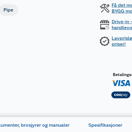
Få det m
Pipe
BYGG mo
Drive-in
handlev
Lavprislø
priser!
Betaling
umenter, brosjyrer og manualer
Spesifikasjoner