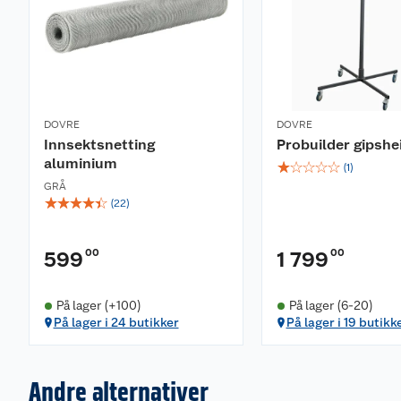
DOVRE
DOVRE
Innsektsnetting
Probuilder gipshei
aluminium
☆
☆
☆
☆
☆
(
1
)
GRÅ
☆
☆
☆
☆
☆
(
22
)
00
00
599
1 799
På lager (+100)
På lager (6-20)
På lager i 24 butikker
På lager i 19 butikk
Andre alternativer