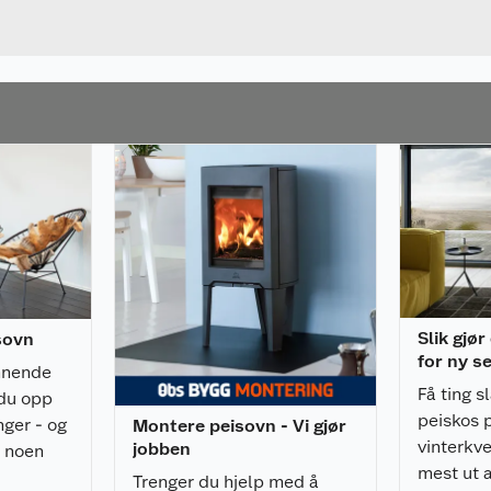
Bredde
Slik gjø
isovn
for ny s
ennende
Få ting s
 du opp
peiskos 
ger - og
Montere peisovn - Vi gjør
vinterkve
jobben
r noen
mest ut 
vite når
Trenger du hjelp med å