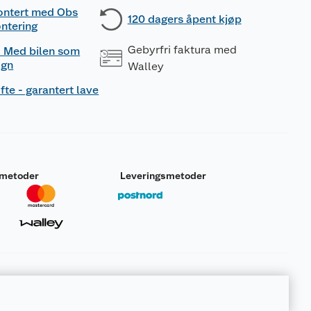
ontert med Obs
120 dagers åpent kjøp
ntering
Gebyrfri faktura med
 - Med bilen som
ogn
Walley
fte - garantert lave
smetoder
Leveringsmetoder