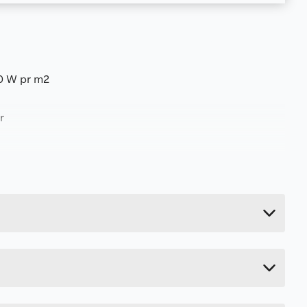
0 W pr m2
r
Last ned / vis datablad
Last ned / vis datablad
130 kg
Last ned / vis datablad
121.2 cm
77 cm