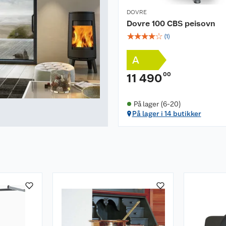
DOVRE
Dovre 100 CBS peisovn
☆
☆
☆
☆
☆
(
1
)
A
00
11 490
På lager (6-20)
På lager i 14 butikker