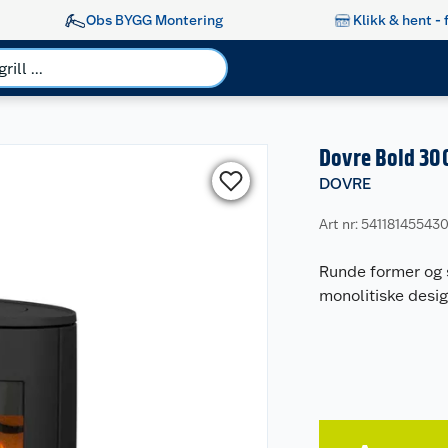
Obs BYGG Montering
Klikk & hent - 
Dovre Bold 30
DOVRE
Art nr: 54118145543
Runde former og s
monolitiske desig