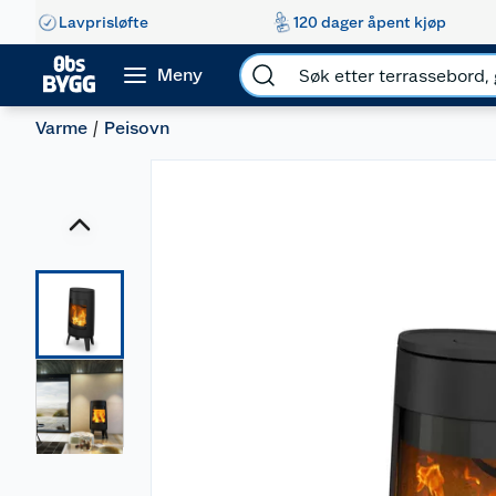
Lavprisløfte
120 dager åpent kjøp
Meny
Varme
Peisovn