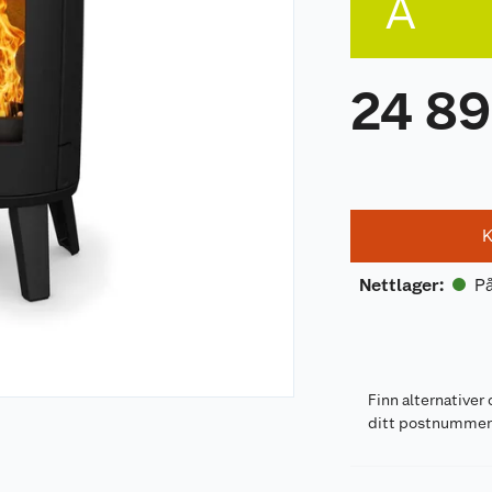
A
24 8
K
På
Nettlager
:
Finn alternativer 
ditt postnumme