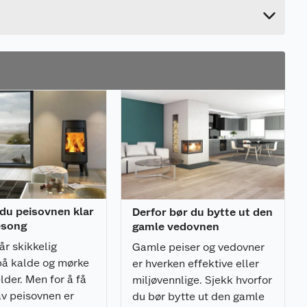
54.3 cm
r du peisovnen klar
Derfor bør du bytte ut den
esong
gamle vedovnen
lår skikkelig
Gamle peiser og vedovner
på kalde og mørke
er hverken effektive eller
lder. Men for å få
miljøvennlige. Sjekk hvorfor
av peisovnen er
du bør bytte ut den gamle