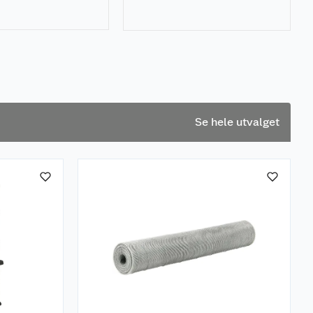
ld viktig. Slik tar
vedovnen, og hva du bør
på peisovnen din.
tenke på.
Se hele utvalget