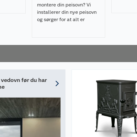
vedlikeho
montere din peisovn? Vi
du vare 
installerer din nye peisovn
og sørger for at alt er
brannsikkert. Les mer og
bestill gratis befaring nå!
g vedovn før du har
ne