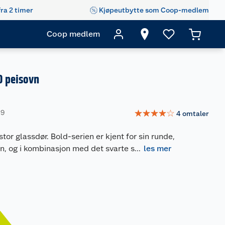
fra 2 timer
Kjøpeutbytte som Coop-medlem
Coop medlem
0 peisovn
☆
☆
☆
☆
☆
09
4
omtaler
tor glassdør. Bold-serien er kjent for sin runde,
n, og i kombinasjon med det svarte s
...
les mer