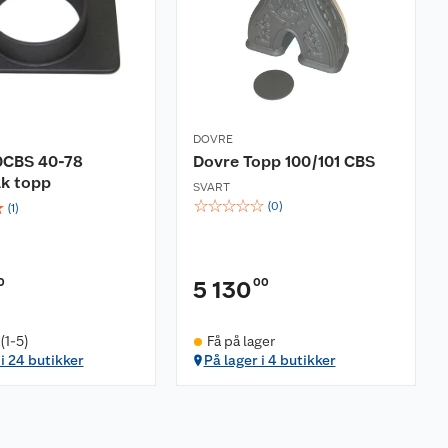
DOVRE
0CBS 40-78
Dovre Topp 100/101 CBS
ak topp
SVART
☆
☆
☆
☆
☆
☆
(
0
)
(
1
)
0
00
5 130
(1-5)
Få på lager
 i 24 butikker
På lager i 4 butikker