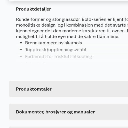
Produktdetaljer
Runde former og stor glassdør. Bold-serien er kjent fo
monolitiske design, og i kombinasjon med det svarte 
kjennetegner det den moderne karakteren til ovnen. B
mulighet til å holde øye med de vakre flammene.
Brennkammere av skamolx
Brosjyrer
Topptrekk/opptenningsventil
Forberedt for friskluft tilkobling
670772_5411814402624_.pdf
Askeskuff
Energieffektivitetsmåling 10,7
Produktdatablad
Spesifikasjoner
1008313_5411814554316_.pdf
Effekt
Produktomtaler
Generelt
Monteringsinstruksjon
Nominell effekt (kW): 7
Artikkelnummer
Driftsområde (kW): 3,9-8
670773_5411814402624_.pdf
Leverandørens artikkelnummer
Dokumenter, brosjyrer og manualer
Oppvarmingsareal (m²): Takhøyde 2,4 m, beregn
Virkningsgrad (%): 80%