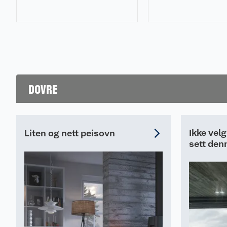
og sjel. Men trygg vedfyring
du bytter peisovn.
Ren forbrenning: Ja
krever at man tar noen
Konveksjon: Nei
forholdsregler. Her er
Askeskuff: Ja
ekspertenes tips.
Wifi: Nei
Svanemerket: Nei
DOVRE
Ikke vel
Liten og nett peisovn
sett den