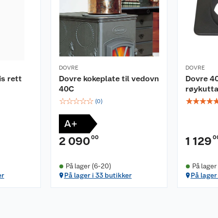
DOVRE
DOVRE
s rett
Dovre kokeplate til vedovn
Dovre 4
40C
røykutt
☆
☆
☆
☆
☆
☆
☆
☆
☆
(
0
)
A+
00
0
2 090
1 129
På lager (6-20)
På lager 
er
På lager i 33 butikker
På lager