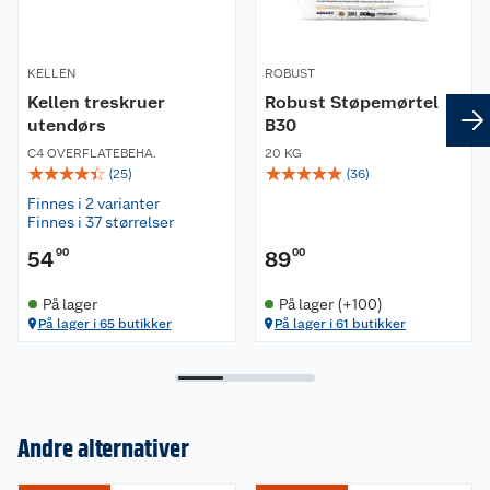
KELLEN
ROBUST
Kellen treskruer
Robust Støpemørtel
utendørs
B30
C4 OVERFLATEBEHA.
20 KG
☆
☆
☆
☆
☆
☆
☆
☆
☆
☆
(
25
)
(
36
)
Finnes i 2 varianter
Finnes i 37 størrelser
54
90
89
00
På lager
På lager (+100)
På lager i 65 butikker
På lager i 61 butikker
Andre alternativer
Om oss