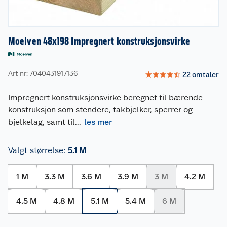
Moelven 48x198 Impregnert konstruksjonsvirke
Art nr: 7040431917136
☆
☆
☆
☆
☆
22
omtaler
Impregnert konstruksjonsvirke beregnet til bærende
konstruksjon som stendere, takbjelker, sperrer og
bjelkelag, samt til
...
les mer
Valgt størrelse
:
5.1 M
1 M
3.3 M
3.6 M
3.9 M
3 M
4.2 M
4.5 M
4.8 M
5.1 M
5.4 M
6 M