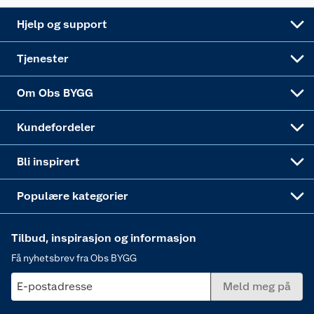
Leveringsalternativer
Nøkkelfiling
Samvirkelag
Coop Mastercard
Live-shopping
Maling
Hjelp og support
Alle tjenester
Virksomheten
Klikk og hent
DIY-prosjekter
Verktøy
Tjenester
Sponsorvirksomheten
Coop Bedriftskort
Hytte og beredskapsutstyr
Dører
Om Obs BYGG
Obs BYGG Montering
Gavetips
Vindu
Kundefordeler
Annonserte varer
Hjem, rengjøring og hvitevarer
Bli inspirert
Varme
Populære kategorier
Tilbud, inspirasjon og informasjon
Få nyhetsbrev fra Obs BYGG
E-postadresse
Meld meg på