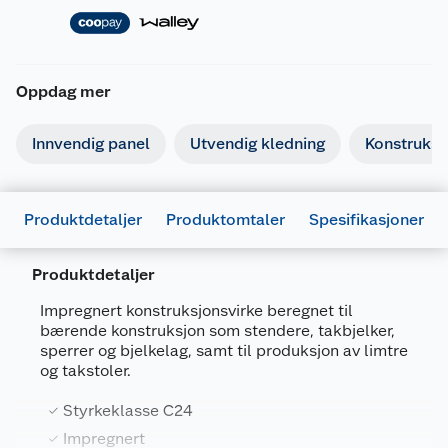
Oppdag mer
Innvendig panel
Utvendig kledning
Konstruksj
Produktdetaljer
Produktomtaler
Spesifikasjoner
Produktdetaljer
Generelt
Impregnert konstruksjonsvirke beregnet til
bærende konstruksjon som stendere, takbjelker,
Artikkelnummer
7040431917136
sperrer og bjelkelag, samt til produksjon av limtre
og takstoler.
Leverandørens
37481988200095100
artikkelnummer
Styrkeklasse C24
Størrelse
5.1 M
Impregnert