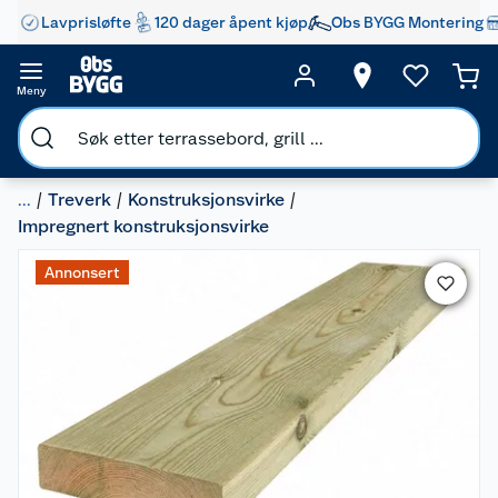
Lavprisløfte
120 dager åpent kjøp
Obs BYGG Montering
Meny
...
Treverk
Konstruksjonsvirke
Impregnert konstruksjonsvirke
Annonsert