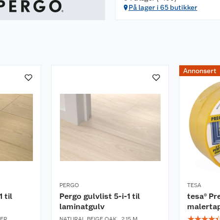
På lager i 65 butikker
Annonsert
PERGO
TESA
 til
Pergo gulvlist 5-i-1 til
tesa® Pr
laminatgulv
malerta
☆
☆
☆
☆
TER
NATURAL BEIGE OAK
,
2,15 M