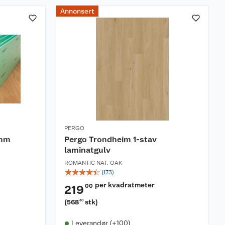
Annonsert
PERGO
 mm
Pergo Trondheim 1-stav
laminatgulv
ROMANTIC NAT. OAK
☆
☆
☆
☆
☆
(
173
)
per kvadratmeter
00
219
(
568
stk
)
30
Leverandør (+100)