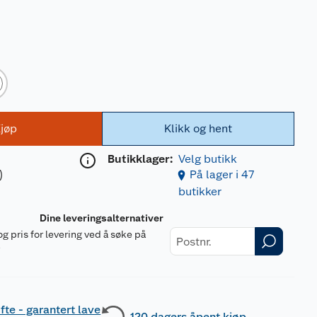
jøp
Klikk og hent
Butikklager:
Velg butikk
)
På lager i 47
butikker
Dine leveringsalternativer
og pris for levering ved å søke på
r
fte - garantert lave
120 dagers åpent kjøp