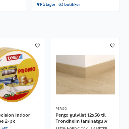
På lager i 63 butikker
PERGO
ecision Indoor
Pergo gulvlist 12x58 til
pe 2-pk
Trondheim laminatgulv
☆
(
45
)
FRESH NORDIC OAK
,
2,4 METER