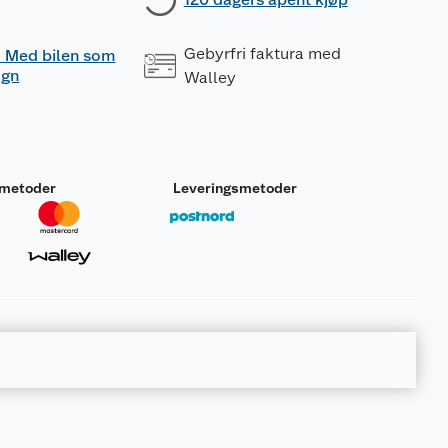
Gebyrfri faktura med
 - Med bilen som
ogn
Walley
smetoder
Leveringsmetoder