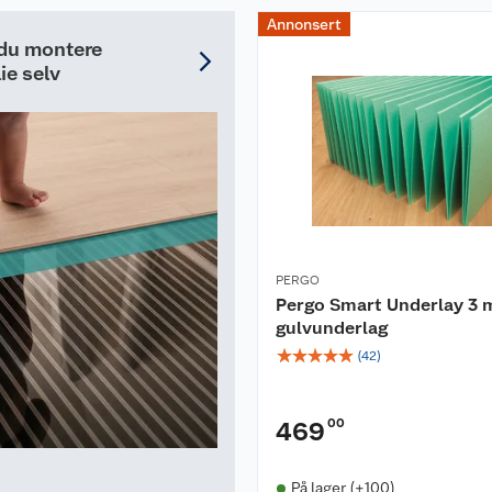
Annonsert
 du montere
ie selv
PERGO
Pergo Smart Underlay 3
gulvunderlag
☆
☆
☆
☆
☆
(
42
)
00
469
På lager (+100)