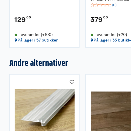
☆
☆
☆
☆
☆
(
0
)
00
00
129
379
Leverandør (+100)
Leverandør (+20)
På lager i 57 butikker
På lager i 35 butikk
Andre alternativer