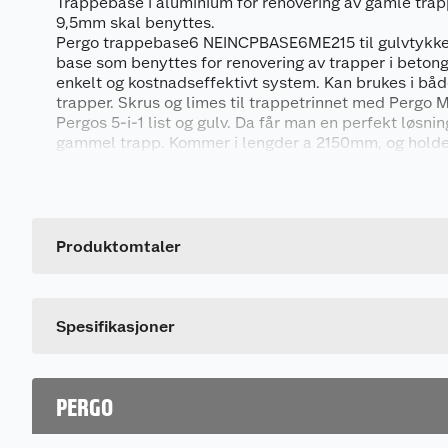
Trappebase i aluminium for renovering av gamle trap
9,5mm skal benyttes.
Pergo trappebase6 NEINCPBASE6ME215 til gulvtykke
base som benyttes for renovering av trapper i betong
enkelt og kostnadseffektivt system. Kan brukes i bå
trapper. Skrus og limes til trappetrinnet med Pergo 
Pergos 5-i-1 list og gulv. Da får man en perfekt løsnin
gammel trapp. Kommer i lengder a 2150mm, og holder
trappetrinn.
Generelt
Artikkelnummer
Leverandørens artikkelnummer
Produktomtaler
Spesifikasjoner
PERGO