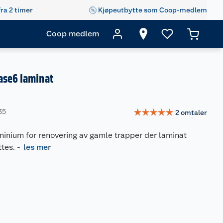
fra 2 timer
Kjøpeutbytte som Coop-medlem
Coop medlem
ase6 laminat
☆
☆
☆
☆
☆
35
2
omtaler
minium for renovering av gamle trapper der laminat
tes.
-
les mer