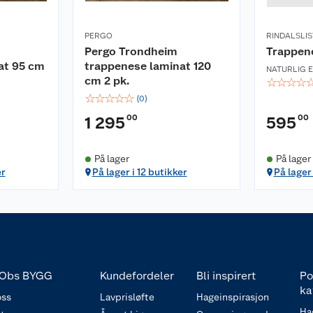
PERGO
RINDALSLIS
Pergo Trondheim
Trappen
at 95 cm
trappenese laminat 120
NATURLIG E
cm 2 pk.
☆
☆
☆
☆
☆
☆
☆
☆
☆
(
0
)
00
00
1 295
595
På lager
På lager 
er
På lager i 12 butikker
På lager 
Obs BYGG
Kundefordeler
Bli inspirert
Po
ka
ss
Lavprisløfte
Hageinspirasjon
Ha