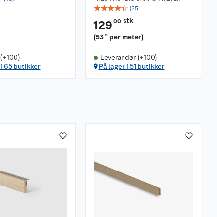
☆
☆
☆
☆
☆
(
25
)
stk
00
129
(
53
per meter
)
75
 (+100)
Leverandør (+100)
 i 65 butikker
På lager i 51 butikker