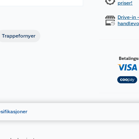
priser!
Drive-in
handlev
Trappefornyer
Betaling
sifikasjoner