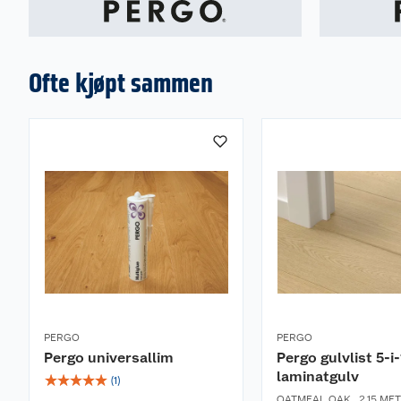
Ofte kjøpt sammen
PERGO
PERGO
Pergo universallim
Pergo gulvlist 5-i-1
laminatgulv
☆
☆
☆
☆
☆
(
1
)
OATMEAL OAK
,
2,15 ME