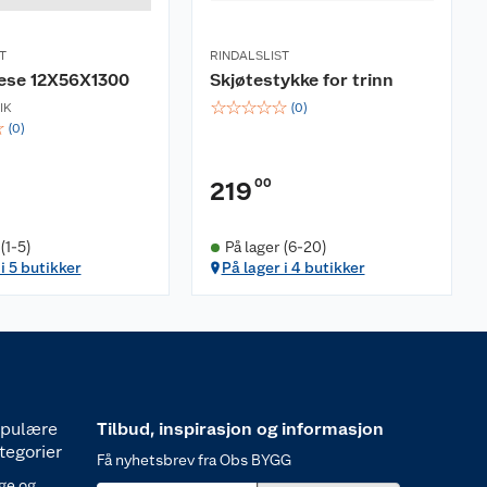
T
RINDALSLIST
ese 12X56X1300
Skjøtestykke for trinn
☆
☆
☆
☆
☆
IK
(
0
)
☆
(
0
)
00
219
(1-5)
På lager (6-20)
i 5 butikker
På lager i 4 butikker
pulære
Tilbud, inspirasjon og informasjon
tegorier
Få nyhetsbrev fra Obs BYGG
ge og