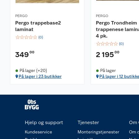
PERGO
PERGO
Pergo trappebase2
Pergo Trondheim
laminat
trappenese lamin
4 pk.
☆
☆
☆
☆
☆
(
0
)
☆
☆
☆
☆
☆
(
0
)
00
00
349
2 195
På lager (+20)
På lager
På lager i 23 butikker
På lager i 12 butikk
Hjelp og support
Tjenester
Om 
Kundeservice
Monteringstjenester
Om o