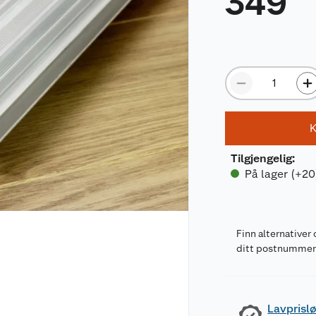
349
K
Tilgjengelig
:
På lager (+20
Finn alternativer 
ditt postnumme
Lavprislø