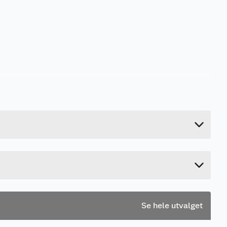
0.85 kg
2.5 cm
215 cm
7.3 cm
Se hele utvalget