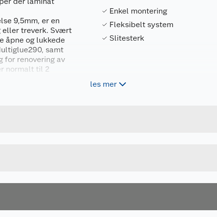
per der laminat
Enkel montering
lse 9,5mm, er en
Fleksibelt system
 eller treverk. Svært
Slitesterk
de åpne og lukkede
Multiglue290, samt
g for renovering av
 normalt til 2
les mer
Forpakningsmål
5415125086535
Bruttovekt
NEINCPBASE6ME215
Høyde
Lengde
Bredde