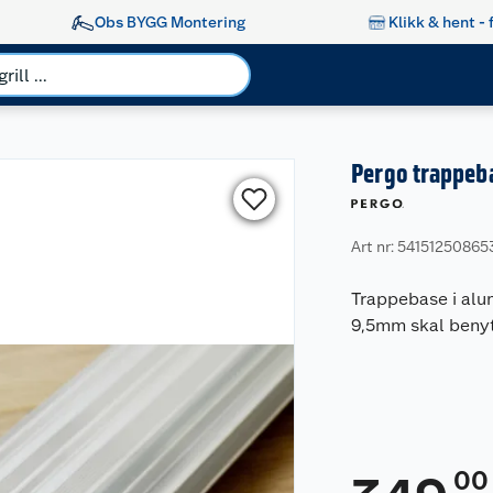
Obs BYGG Montering
Klikk & hent - 
Pergo trappeb
Art nr: 54151250865
Trappebase i alu
9,5mm skal benyt
00