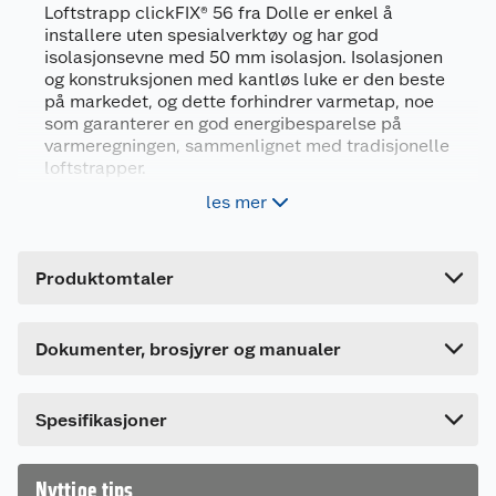
Loftstrapp clickFIX® 56 fra Dolle er enkel å
Produktsertifikat
installere uten spesialverktøy og har god
isolasjonsevne med 50 mm isolasjon. Isolasjonen
1138482_5711094002713_.pdf
Generelt
og konstruksjonen med kantløs luke er den beste
Last ned / vis datablad
på markedet, og dette forhindrer varmetap, noe
Artikkelnummer
5711094002713
som garanterer en god energibesparelse på
Monteringsinstruksjon
Leverandørens artikkelnummer
1039344
varmeregningen, sammenlignet med tradisjonelle
loftstrapper.
Størrelse
55 X 115 CM
1138480_5711094002713_.pdf
les mer
Last ned / vis datablad
Ekstra god isolasjonsevne
Farge
HVIT
Produsert i lettvektsmateriale
Forpakningsmål
Brukermanual
Ingen kuldebroer
Produktomtaler
Bruttovekt
21.6 kg
1138483_5711094002713_.pdf
Sklisikre trinn
Høyde
28 cm
Last ned / vis datablad
Dokumenter, brosjyrer og manualer
Lengde
113 cm
Loftstrapp-serie med patentert clickFIX®
teknologi
Bredde
55 cm
Dolle clickFIX® er markedets absolutt mest unike
Spesifikasjoner
loftstrappserie. Den patenterte clickFIX®-
teknologien gir en fantastisk isolasjonsverdi og er
designet for å være enkel å montere. Den er
Nyttige tips