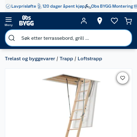
Lavprisløfte
120 dager åpent kjøp
Obs BYGG Montering
Meny
Trelast og byggevarer
Trapp
Loftstrapp