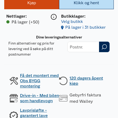
Kjøp
Klikk og hent
Nettlager
:
Butikklager:
Velg butikk
På lager (+50)
På lager i 31 butikker
Dine leveringsalternativer
Finn alternativer og pris for
levering ved å søke på ditt
postnummer
Få det montert med
120 dagers åpent
Obs BYGG
kjøp
montering
Gebyrfri faktura
Drive-in - Med bilen
som handlevogn
med Walley
Lavprisløfte -
garantert lave