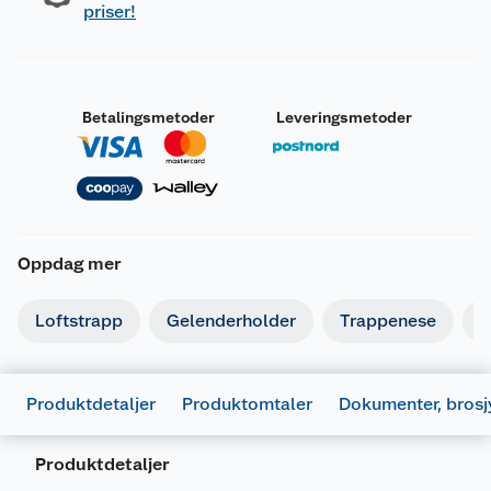
priser!
Betalingsmetoder
Leveringsmetoder
Oppdag mer
Produktdatablad
Loftstrapp
Gelenderholder
Trappenese
T
889754_7711094002704_.pdf
Last ned / vis datablad
Produktdetaljer
Produktomtaler
Dokumenter, brosj
1138481_5711094002713_.pdf
Last ned / vis datablad
Produktdetaljer