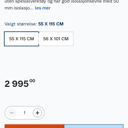
uten spesialverktøy og har god isolasjonsevne med 50
mm isolasjo
...
les mer
Valgt størrelse
:
55 X 115 CM
55 X 115 CM
56 X 101 CM
00
2 995