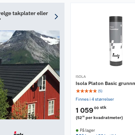
elge takplater eller
?
ISOLA
Isola Platon Basic grunn
☆
☆
☆
☆
☆
(
5
)
Finnes i 4 størrelser
stk
00
1 059
(
52
per kvadratmeter
)
95
På lager