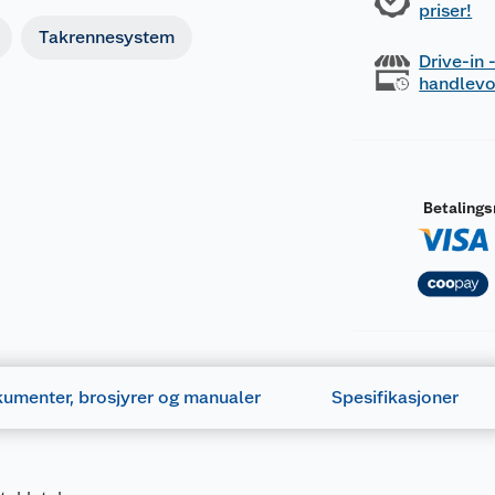
priser!
Takrennesystem
Drive-in
handlev
Betaling
umenter, brosjyrer og manualer
Spesifikasjoner