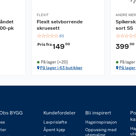
FLEXIT
ANDRE ME
båndet
Flexit selvborrende
Spikers
000-pk
skruesett
sort SS
☆
☆
☆
☆
☆
☆
☆
☆
☆
(
0
)
Pris fra
00
00
149
399
På lager (+20)
På lager
På lager i 63 butikker
På lager 
Obs BYGG
Kundefordeler
Bli inspirert
Po
ka
ss
Lavprisløfte
Hageinspirasjon
Ha
ter
Åpent kjøp
Oppussing med
ut
utemaling