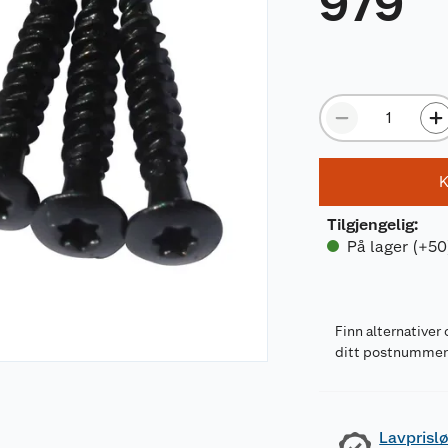
979
K
Tilgjengelig
:
På lager (+50
Finn alternativer 
ditt postnumme
Lavprislø