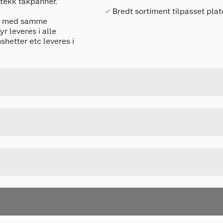
rtekk takpanner.
Bredt sortiment tilpasset plat
hør med samme
r leveres i alle
shetter etc leveres i
Forpakningsmål
7057757470139
Bruttovekt
747013
Høyde
SVART
Lengde
Bredde