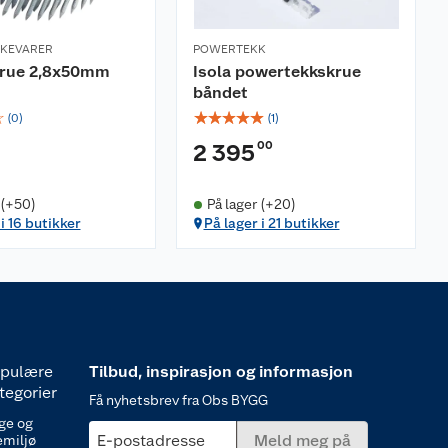
RKEVARER
POWERTEKK
krue 2,8x50mm
Isola powertekkskrue
båndet
☆
☆
☆
☆
☆
☆
(
0
)
(
1
)
00
2 395
 (+50)
På lager (+20)
i 16 butikker
På lager i 21 butikker
pulære
Tilbud, inspirasjon og informasjon
tegorier
Få nyhetsbrev fra Obs BYGG
ge og
E-postadresse
Meld meg på
emiljø