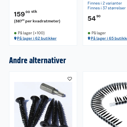
Finnes i 2 varianter
Finnes i 37 størrelser
stk
00
159
90
54
(
387
per kvadratmeter
)
80
På lager (+100)
På lager
På lager i 62 butikker
På lager i 65 butikk
Andre alternativer