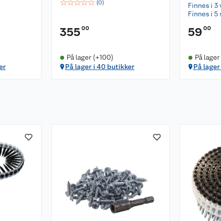
☆
☆
☆
☆
☆
(
0
)
Finnes i 3 
Finnes i 5 
00
00
355
59
På lager (+100)
På lager
er
På lager i 40 butikker
På lager