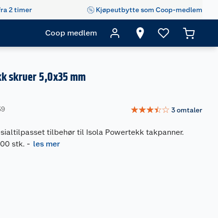
fra 2 timer
Kjøpeutbytte som Coop-medlem
Coop medlem
kk skruer 5,0x35 mm
☆
☆
☆
☆
☆
39
3
omtaler
sialtilpasset tilbehør til Isola Powertekk takpanner.
500 stk.
-
les mer