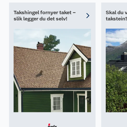
Takshingel fornyer taket –
Skal du v
slik legger du det selv!
takstein