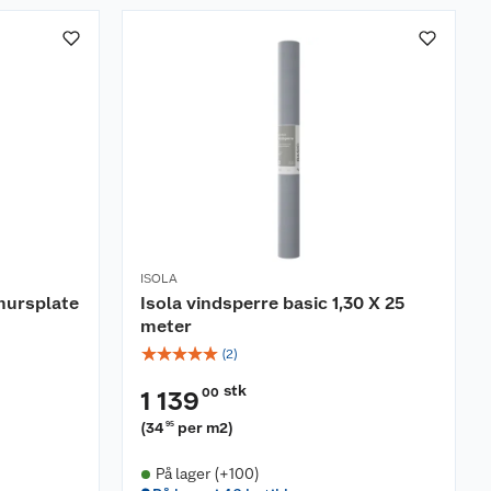
ISOLA
mursplate
Isola vindsperre basic 1,30 X 25
meter
☆
☆
☆
☆
☆
(
2
)
stk
00
1 139
(
34
per m2
)
95
På lager (+100)