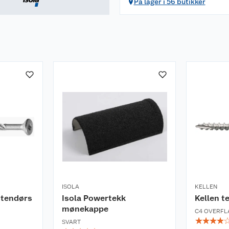
På lager i 56 butikker
ISOLA
KELLEN
utendørs
Isola Powertekk
Kellen t
mønekappe
C4 OVERFL
☆
☆
☆
☆
SVART