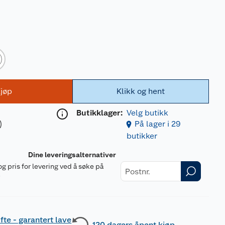
jøp
Klikk og hent
Butikklager:
Velg butikk
)
På lager i 29
butikker
Dine leveringsalternativer
og pris for levering ved å søke på
r
fte - garantert lave
120 dagers åpent kjøp