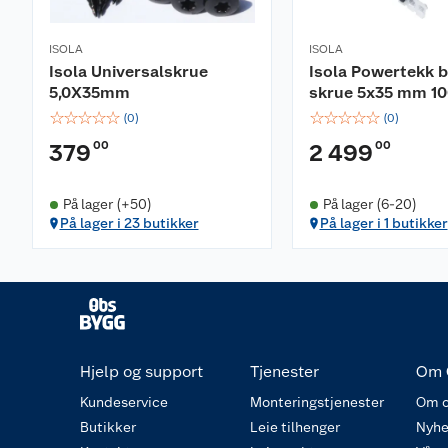
ISOLA
ISOLA
Isola Universalskrue
Isola Powertekk 
5,0X35mm
skrue 5x35 mm 1
☆
☆
☆
☆
☆
☆
☆
☆
☆
☆
(
0
)
(
0
)
00
00
379
2 499
På lager (+50)
På lager (6-20)
På lager i 23 butikker
På lager i 1 butikker
Hjelp og support
Tjenester
Om 
Kundeservice
Monteringstjenester
Om o
Butikker
Leie tilhenger
Nyhe