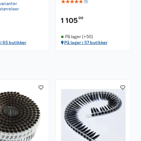
☆
☆
☆
☆
☆
(
1
)
varianter
størrelser
00
1 105
På lager (+50)
 i 65 butikker
På lager i 57 butikker