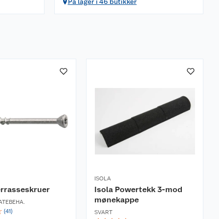
På lager i 46 butikker
ISOLA
errasseskruer
Isola Powertekk 3-mod
mønekappe
ATEBEHA.
☆
(
41
)
SVART