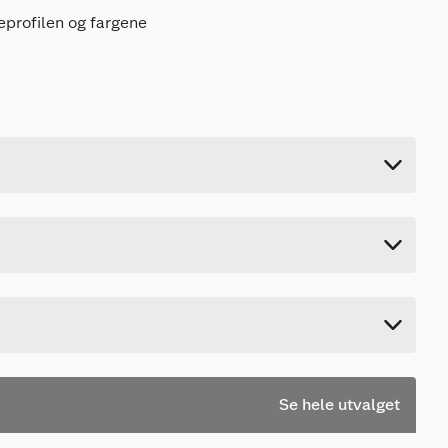
eprofilen og fargene
2 kg
Last ned / vis datablad
8.5 cm
14 cm
12 cm
Se hele utvalget