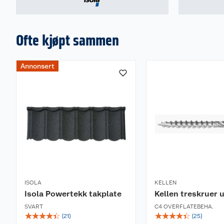
Ofte kjøpt sammen
Annonsert
ISOLA
KELLEN
Isola Powertekk takplate
Kellen treskruer 
SVART
C4 OVERFLATEBEHA.
☆
☆
☆
☆
☆
☆
☆
☆
☆
☆
(
21
)
(
25
)