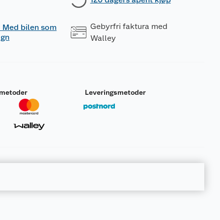
Gebyrfri faktura med
 - Med bilen som
ogn
Walley
smetoder
Leveringsmetoder