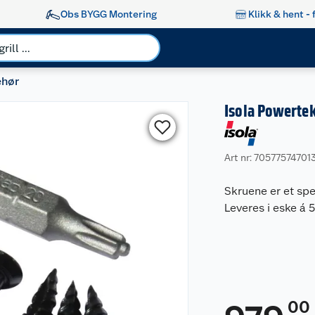
Obs BYGG Montering
Klikk & hent - 
ehør
Isola Powerte
Art nr: 70577574701
Skruene er et spe
Leveres i eske á 
00