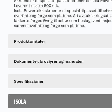
Skruene er et spesialtilpasset tilbehør til Isola Powe
Leveres i eske á 500 stk.
Isola Powertekk skruer er et spesialtilpasset tilbe
overflate og farge som platene. Alt av taksikringsutsty
lakkerte farger. Øvrig tilbehør som beslag, ventilasjon
samme oveflate og farge som platene.
Produktomtaler
Generelt
Dokumentasjon
Artikkelnummer
909063_7057757560144_.pdf
Leverandørens artikkelnummer
Dokumenter, brosjyrer og manualer
Farge
Spesifikasjoner
ISOLA