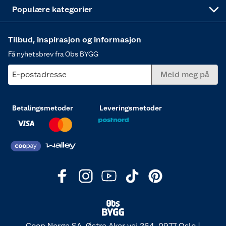
Varme
Populære kategorier
Tilbud, inspirasjon og informasjon
Få nyhetsbrev fra Obs BYGG
E-postadresse
Meld meg på
Betalingsmetoder
Leveringsmetoder
Coop Norge SA, Østre Aker vei 264, 0977 Oslo |