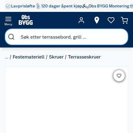
Lavprisløfte
120 dager åpent kjøp
Obs BYGG Montering
Meny
...
Festemateriell
Skruer
Terrasseskruer