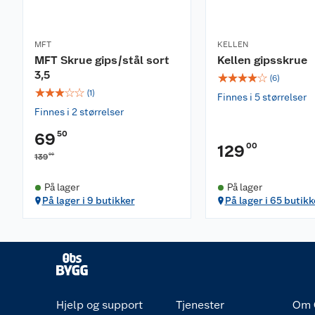
MFT
KELLEN
MFT Skrue gips/stål sort
Kellen gipsskrue
3,5
☆
☆
☆
☆
☆
(
6
)
☆
☆
☆
☆
☆
(
1
)
Finnes i 5 størrelser
Finnes i 2 størrelser
50
69
00
129
00
139
På lager
På lager
På lager i 9 butikker
På lager i 65 butikk
Hjelp og support
Tjenester
Om 