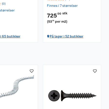
☆
(
0
)
Finnes i 7 størrelser
størrelser
stk
00
725
(
53
per m2
)
95
 i 65 butikker
På lager i 52 butikker