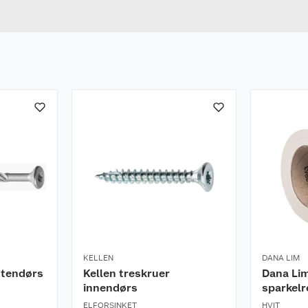
Bredde
KELLEN
DANA LIM
utendørs
Kellen treskruer
Dana Li
innendørs
sparkel
ELFORSINKET
HVIT