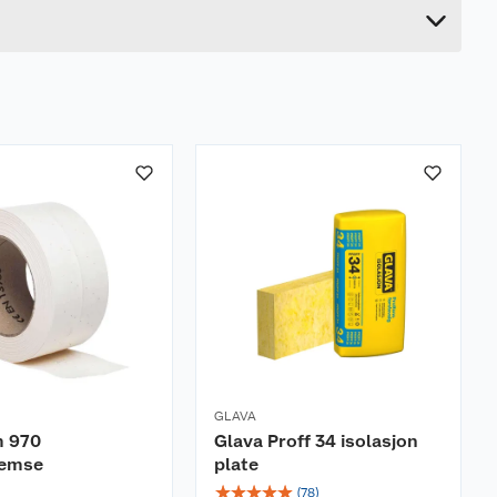
13.5 cm
GLAVA
m 970
Glava Proff 34 isolasjon
remse
plate
☆
☆
☆
☆
☆
(
78
)