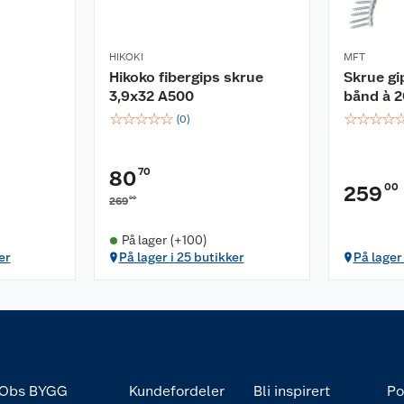
HIKOKI
MFT
Hikoko fibergips skrue
Skrue gi
3,9x32 A500
bånd à 2
☆
☆
☆
☆
☆
☆
☆
☆
☆
(
0
)
70
80
00
259
00
269
På lager (+100)
er
På lager i 25 butikker
På lager 
Obs BYGG
Kundefordeler
Bli inspirert
Po