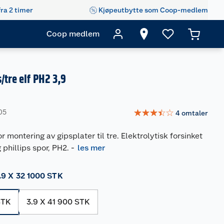
fra 2 timer
Kjøpeutbytte som Coop-medlem
Coop medlem
/tre elf PH2 3,9
☆
☆
☆
☆
☆
05
4
omtaler
 montering av gipsplater til tre. Elektrolytisk forsinket
phillips spor, PH2.
-
les mer
.9 X 32 1000 STK
STK
3.9 X 41 900 STK