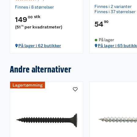
Finnes i 2 varianter
Finnes i 8 størrelser
Finnes i 37 størrelser
stk
00
149
90
54
(
51
per kvadratmeter
)
75
På lager
På lager i 62 butikker
På lager i 65 butikk
Andre alternativer
Lagertømming