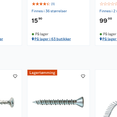
☆
☆
☆
☆
☆
☆
☆
☆
☆
(
3
)
Finnes i 36 størrelser
Finnes i 2 
90
00
15
99
På lager
På lager
er
På lager i 63 butikker
På lager
Lagertømming