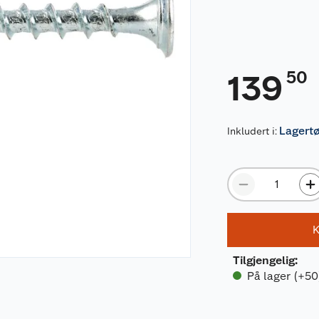
50
139
Lagert
Inkludert i:
K
Tilgjengelig
:
På lager (+50