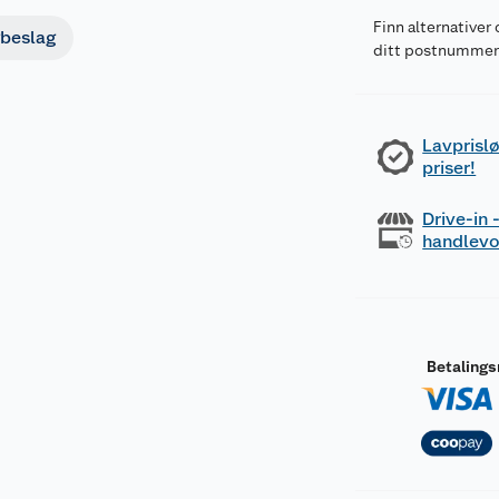
Finn alternativer 
beslag
ditt postnumme
Lavprislø
priser!
Drive-in
handlev
Betaling