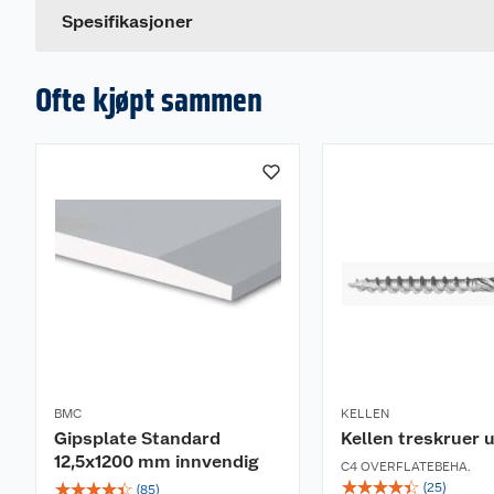
Spesifikasjoner
Ofte kjøpt sammen
BMC
KELLEN
Gipsplate Standard
Kellen treskruer 
12,5x1200 mm innvendig
C4 OVERFLATEBEHA.
☆
☆
☆
☆
☆
☆
☆
☆
☆
☆
(
25
)
(
85
)