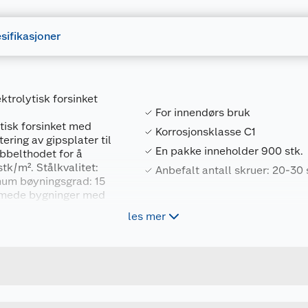
sifikasjoner
ktrolytisk forsinket
For innendørs bruk
tisk forsinket med
Korrosjonsklasse C1
ering av gipsplater til
En pakke inneholder 900 stk.
obbelthodet for å
tk/m². Stålkvalitet:
Anbefalt antall skruer: 20-30
mum bøyningsgrad: 15
armede bygninger med
 EN 14566.
les mer
Forpakningsmål
7034355061105
Bruttovekt
506110
Høyde
3.9 X 32 1000 STK
Lengde