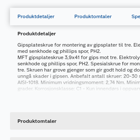
Produktdetaljer
Produktomtaler
Spe
Produktdetaljer
Gipsplateskrue for montering av gipsplater til tre. Ele
med senkhode og phillips spor, PH2.
MFT gipsplateskrue 3,9x41 for gips mot tre. Elektroly
senkhode og phillips spor, PH2. Spesialskrue for mont
tre. Skruen har grove gjenger som gir godt hold og d
unngå skader i gipsen. Anbefalt antall skruer: 20-30 s
AISI-1018. Minimum vridningsmoment: 2,74 Nm. Mini
grader. Korrosjonsklasse: C1 - Kun innendørs i oppv
ren atmosfære. CE-merket ihht harmonisert standard
Generelt
Artikkelnummer
Leverandørens artikkelnummer
Produktomtaler
Størrelse