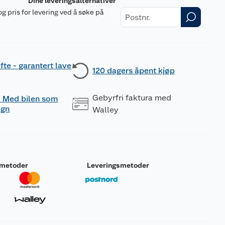
Dine leveringsalternativer
og pris for levering ved å søke på
r
fte - garantert lave
120 dagers åpent kjøp
Gebyrfri faktura med
 - Med bilen som
ogn
Walley
smetoder
Leveringsmetoder