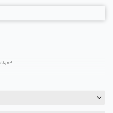
 stk/m²
1.934 kg
8 cm
18 cm