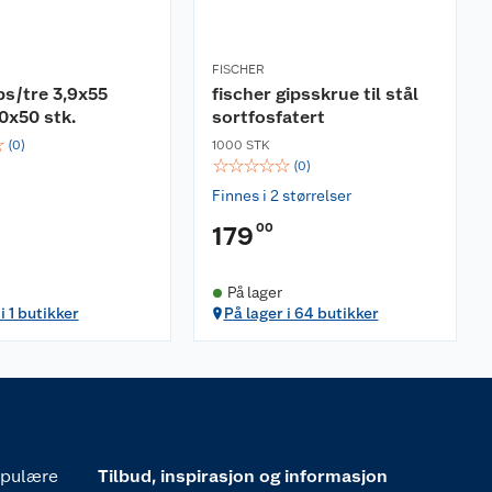
FISCHER
ps/tre 3,9x55
fischer gipsskrue til stål
0x50 stk.
sortfosfatert
☆
(
0
)
1000 STK
☆
☆
☆
☆
☆
(
0
)
Finnes i 2 størrelser
00
179
På lager
i 1 butikker
På lager i 64 butikker
pulære
Tilbud, inspirasjon og informasjon