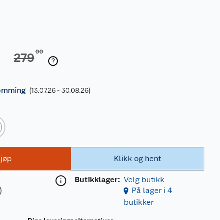
00
279
ømming
(13.07.26 - 30.08.26)
jøp
Klikk og hent
Butikklager:
Velg butikk
)
På lager i 4
butikker