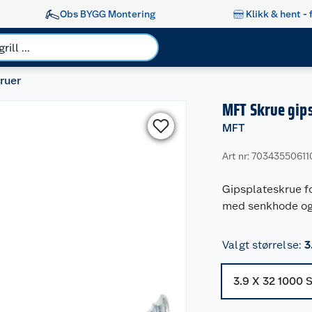
Obs BYGG Montering
Klikk & hent - 
ruer
MFT Skrue gips
MFT
Art nr: 70343550611
Gipsplateskrue for
med senkhode og 
Valgt størrelse
:
3
3.9 X 32 1000 