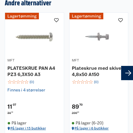
Andre alternativer
Lagertømming
Lagertømming
Om oss
Kundeservice
Nyheter
Butikker
Våre merkevarer
MFT
Kontakt oss
MFT
Våre kjeder
PLATESKRUE PAN A4
Plateskrue med skive
PZ3 6,3X50 A3
4,8x50 A150
Retur- og angrerett
Kjøpsvilkår
Hageinspirasjon
☆
☆
☆
☆
☆
☆
☆
☆
☆
☆
(
0
)
(
0
)
Reklamasjon
Personvern
Finnes i 4 størrelser
Lavprisløfte
Oppussing med utemaling
Ofte stilte spørsmål
Cookies
Åpent kjøp
Oppussing med innemaling
11
07
89
70
90
00
36
299
Pakkesporing
Monteringstjenester
Ledige stillinger
Coop medlem
Grillens verden
Hage og utemiljø
På lager
På lager (6-20)
På lager i 13 butikker
På lager i 6 butikker
Leveringstid
Leie tilhenger
Bærekraft
Retur av el-avfall