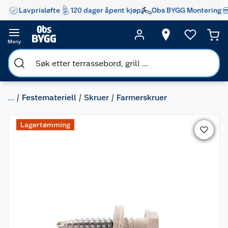
Lavprisløfte
120 dager åpent kjøp
Obs BYGG Montering
Meny
...
Festemateriell
Skruer
Farmerskruer
Lagertømming