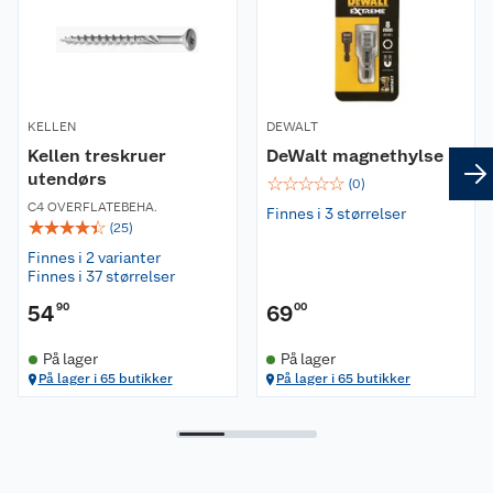
KELLEN
DEWALT
Kellen treskruer
DeWalt magnethylse
utendørs
☆
☆
☆
☆
☆
(
0
)
C4 OVERFLATEBEHA.
Finnes i 3 størrelser
☆
☆
☆
☆
☆
(
25
)
Finnes i 2 varianter
Finnes i 37 størrelser
54
90
69
00
På lager
På lager
På lager i 65 butikker
På lager i 65 butikker