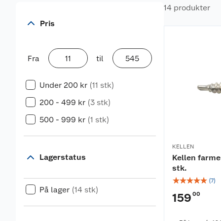
14 produkter
Pris
Fra
til
Under 200 kr
(11 stk)
200 - 499 kr
(3 stk)
500 - 999 kr
(1 stk)
KELLEN
Lagerstatus
Kellen farm
stk.
☆
☆
☆
☆
☆
(
7
)
På lager
(14 stk)
00
159