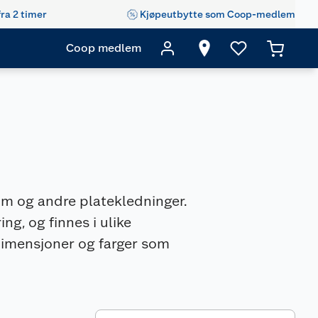
fra 2 timer
Kjøpeutbytte som Coop-medlem
Coop medlem
ium og andre platekledninger.
g, og finnes i ulike
 dimensjoner og farger som