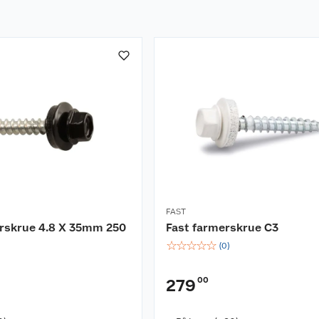
FAST
erskrue 4.8 X 35mm 250
Fast farmerskrue C3
☆
☆
☆
☆
☆
(
0
)
00
279