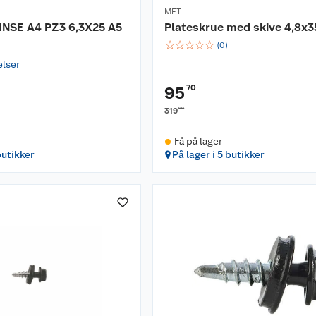
MFT
INSE A4 PZ3 6,3X25 A5
Plateskrue med skive 4,8x3
☆
☆
☆
☆
☆
(
0
)
elser
70
95
00
319
Få på lager
butikker
På lager i 5 butikker