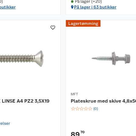
0)
På lager (+20)
 butikker
På lager i 63 butikker
Lagertømming
MFT
LINSE A4 PZ2 3,5X19
Plateskrue med skive 4,8x5
☆
☆
☆
☆
☆
(
0
)
relser
70
89