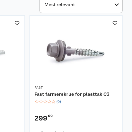
FAST
Fast farmerskrue for plasttak C3
☆
☆
☆
☆
☆
(
0
)
00
299