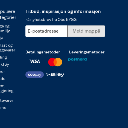
pulære
Tilbud, inspirasjon og informasjon
tegorier
Få nyhetsbrev fra Obs BYGG
ge og
E-postadresse
Meld meg på
emiljø
lv
last og
ggevarer
Betalingsmetoder
Leveringsmetoder
ling
rktøy
rer
ndu
em,
ngjøring
itevarer
rme