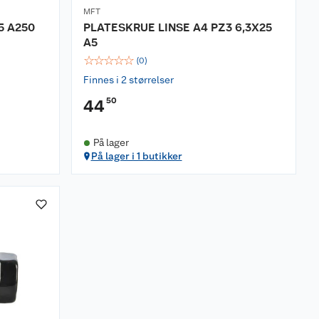
MFT
5 A250
PLATESKRUE LINSE A4 PZ3 6,3X25
A5
☆
☆
☆
☆
☆
(
0
)
Finnes i 2 størrelser
50
44
På lager
På lager i 1 butikker