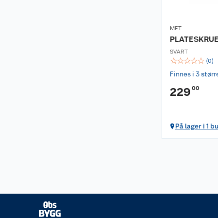
MFT
PLATESKRUE 
SVART
☆
☆
☆
☆
☆
(
0
)
Finnes i 3 størr
00
229
På lager i 1 b