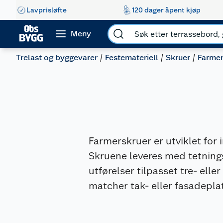
Lavprisløfte
120 dager åpent kjøp
Meny
Trelast og byggevarer
Festemateriell
Skruer
Farmer
Farmerskruer er utviklet for 
Skruene leveres med tetningss
utførelser tilpasset tre- ell
matcher tak- eller fasadepla