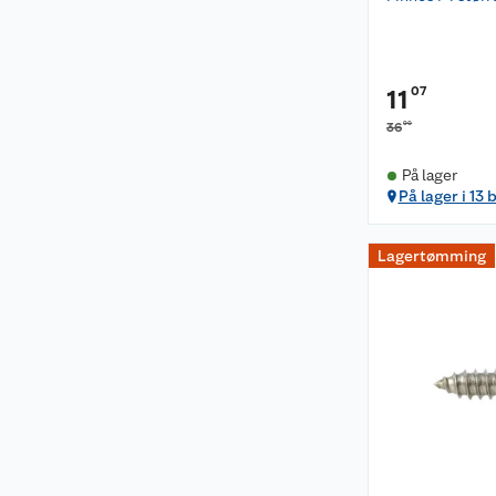
07
11
90
36
På lager
På lager i 13 
Lagertømming