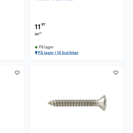
97
11
90
39
På lager
På lager i 14 butikker