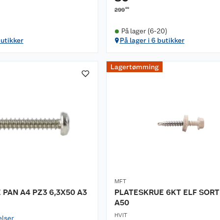
00
299
På lager (6-20)
butikker
På lager i 6 butikker
Lagertømming
MFT
PAN A4 PZ3 6,3X50 A3
PLATESKRUE 6KT ELF SORT
A50
HVIT
elser