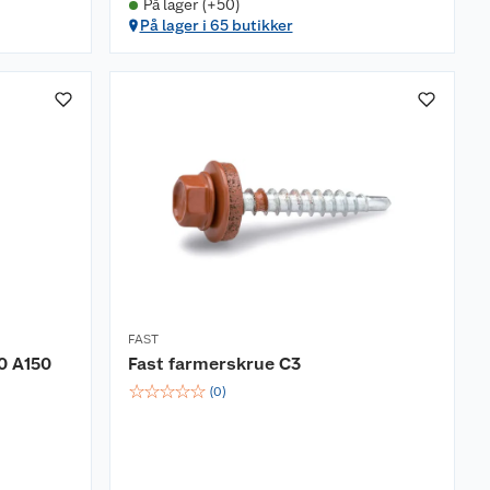
På lager (+50)
På lager i 65 butikker
FAST
0 A150
Fast farmerskrue C3
☆
☆
☆
☆
☆
(
0
)