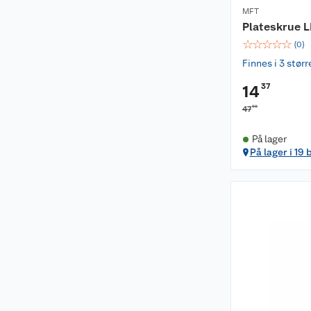
MFT
Plateskrue L
☆
☆
☆
☆
☆
(
0
)
Finnes i 3 størr
37
14
90
47
På lager
På lager i 19 