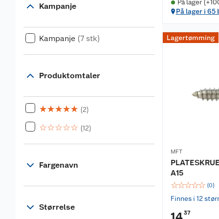
På lager (+10
Kampanje
På lager i 65
Kampanje
(7 stk)
Lagertømming
Produktomtaler
☆
☆
☆
☆
☆
(2)
☆
☆
☆
☆
☆
(12)
MFT
PLATESKRUE 
Fargenavn
A15
☆
☆
☆
☆
☆
(
0
)
Finnes i 12 stør
Størrelse
37
14