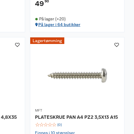
90
49
På lager (+20)
På lager i 64 butikker
Lagertømming
MFT
 4,8X35
PLATESKRUE PAN A4 PZ2 3,5X13 A15
☆
☆
☆
☆
☆
(
0
)
Finnes i 10 størrelser