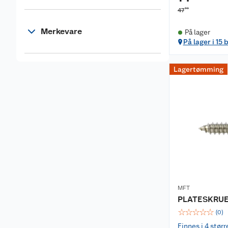
90
47
Merkevare
På lager
På lager i 15 
Lagertømming
MFT
PLATESKRUE 
☆
☆
☆
☆
☆
(
0
)
Finnes i 4 størr