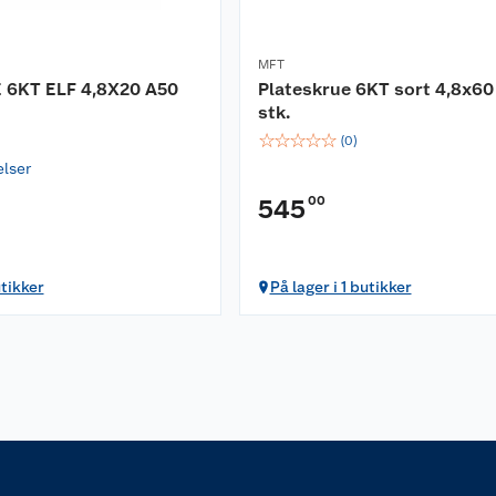
MFT
6KT ELF 4,8X20 A50
Plateskrue 6KT sort 4,8x60
stk.
☆
☆
☆
☆
☆
(
0
)
elser
00
545
utikker
På lager i 1 butikker