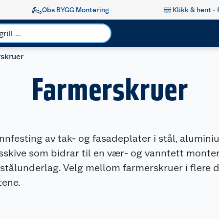
Obs BYGG Montering
Klikk & hent - 
skruer
Farmerskruer
innfesting av tak- og fasadeplater i stål, alumin
kive som bidrar til en vær- og vanntett monterin
er stålunderlag. Velg mellom farmerskruer i flere
tene.