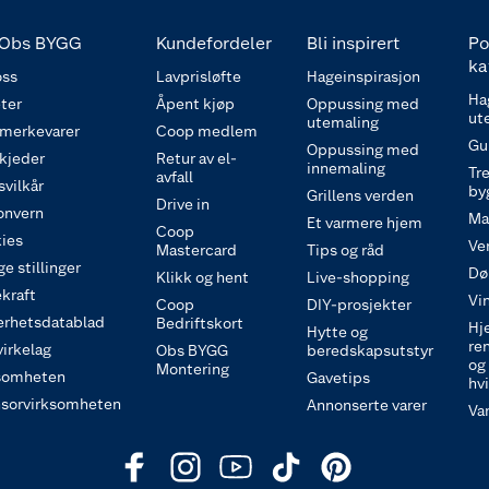
Obs BYGG
Kundefordeler
Bli inspirert
Po
ka
ss
Lavprisløfte
Hageinspirasjon
Ha
ter
Åpent kjøp
Oppussing med
ut
utemaling
 merkevarer
Coop medlem
Gu
Oppussing med
 kjeder
Retur av el-
innemaling
Tre
avfall
svilkår
by
Grillens verden
Drive in
onvern
Ma
Et varmere hjem
Coop
ies
Ve
Mastercard
Tips og råd
e stillinger
Dø
Klikk og hent
Live-shopping
kraft
Vi
Coop
DIY-prosjekter
erhetsdatablad
Bedriftskort
Hj
Hytte og
re
irkelag
Obs BYGG
beredskapsutstyr
og
Montering
somheten
Gavetips
hv
sorvirksomheten
Annonserte varer
Va