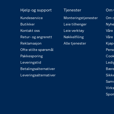
Hjelp og support
Tjenester
Om 
Kundeservice
Monteringstjenester
Om o
Butikker
Leie tilhenger
Nyhe
Kontakt oss
Leie verktøy
Våre
Retur- og angrerett
Nøkkelfiling
Våre
Reklamasjon
Alle tjenester
Kjøp
Ofte stilte spørsmål
Pers
Pakkesporing
Cook
Leveringstid
Ledig
Betalingsalternativer
Bære
Leveringsalternativer
Sikk
Samv
Virk
Spon