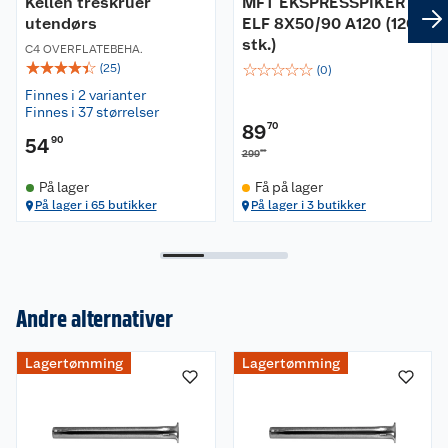
Kellen treskruer
MFT EKSPRESSPIKER
utendørs
ELF 8X50/90 A120 (120
stk.)
C4 OVERFLATEBEHA.
☆
☆
☆
☆
☆
☆
☆
☆
☆
☆
(
25
)
(
0
)
Finnes i 2 varianter
Finnes i 37 størrelser
89
70
54
90
00
299
På lager
Få på lager
På lager i 65 butikker
På lager i 3 butikker
Andre alternativer
Om oss
Lagertømming
Lagertømming
Kundeservice
Nyheter
Butikker
Våre merkevarer