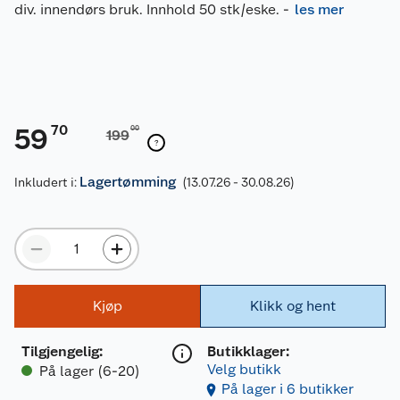
div. innendørs bruk. Innhold 50 stk/eske.
-
les mer
70
59
00
199
Lagertømming
Inkludert i:
(13.07.26 - 30.08.26)
Kjøp
Klikk og hent
Tilgjengelig
:
Butikklager:
Velg butikk
På lager (6-20)
På lager i 6 butikker