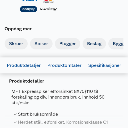
Oppdag mer
Skruer
Spiker
Plugger
Beslag
Byggbe
Produktdetaljer
Produktomtaler
Spesifikasjoner
Produktdetaljer
MFT Expresspiker elforsinket 8X70/110 til
forskaling og div. innendørs bruk. Innhold 50
stk/eske.
Generelt
Stort bruksområde
Artikkelnummer
7034358790057
Herdet stål, elforsiket. Korrosjonsklasse C1
Leverandørens artikkelnummer
879005