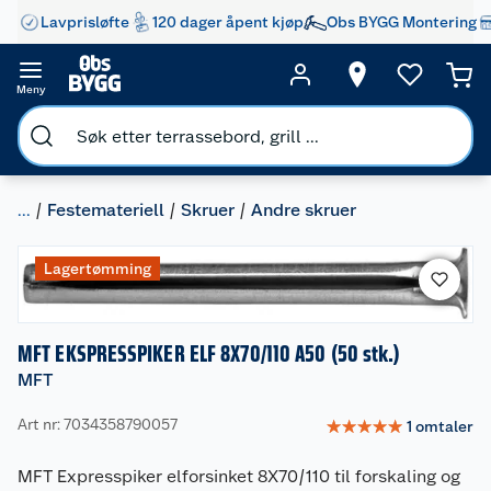
Lavprisløfte
120 dager åpent kjøp
Obs BYGG Montering
Meny
...
Festemateriell
Skruer
Andre skruer
Lagertømming
MFT EKSPRESSPIKER ELF 8X70/110 A50 (50 stk.)
MFT
Art nr: 7034358790057
☆
☆
☆
☆
☆
1
omtaler
MFT Expresspiker elforsinket 8X70/110 til forskaling og