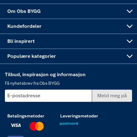
Sponsorvirksomheten
Coop Bedriftskort
Hytte og beredskapsutstyr
Dører
Om Obs BYGG
Obs BYGG Montering
Gavetips
Vindu
Kundefordeler
Annonserte varer
Hjem, rengjøring og hvitevarer
Bli inspirert
Varme
Populære kategorier
Tilbud, inspirasjon og informasjon
Få nyhetsbrev fra Obs BYGG
E-postadresse
Meld meg på
Betalingsmetoder
Leveringsmetoder