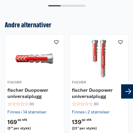
Andre alternativer
Om oss
Kundeservice
Nyheter
Butikker
Våre merkevarer
Kontakt oss
Våre kjeder
FISCHER
FISCHER
fischer Duopower
fischer Duopower
Retur- og angrerett
Kjøpsvilkår
Hageinspirasjon
universalplugg
universalplugg
☆
☆
☆
☆
☆
☆
☆
☆
☆
☆
Reklamasjon
(
0
)
(
0
)
Personvern
Lavprisløfte
Oppussing med utemaling
Finnes i 14 størrelser
Finnes i 2 størrelser
Ofte stilte spørsmål
Cookies
Åpent kjøp
Oppussing med innemaling
stk
stk
169
00
139
00
(
3
per stykk
)
(
23
per stykk
)
38
17
Pakkesporing
Monteringstjenester