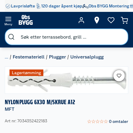
Lavprisløfte
120 dager åpent kjøp
Obs BYGG Montering
Meny
...
Festemateriell
Plugger
Universalplugg
Lagertømming
NYLONPLUGG 6X30 M/SKRUE A12
MFT
Art nr: 7034352422183
☆
☆
☆
☆
☆
0
omtaler