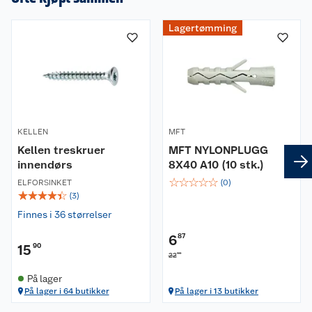
Lagertømming
KELLEN
MFT
Kellen treskruer
MFT NYLONPLUGG
innendørs
8X40 A10 (10 stk.)
☆
☆
☆
☆
☆
ELFORSINKET
(
0
)
☆
☆
☆
☆
☆
(
3
)
Finnes i 36 størrelser
6
87
15
90
90
22
På lager
På lager i 64 butikker
På lager i 13 butikker