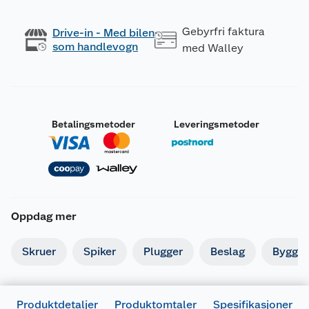
Gebyrfri faktura
Drive-in - Med bilen
som handlevogn
med Walley
Betalingsmetoder
Leveringsmetoder
Oppdag mer
Skruer
Spiker
Plugger
Beslag
Byggbe
Produktdetaljer
Produktomtaler
Spesifikasjoner