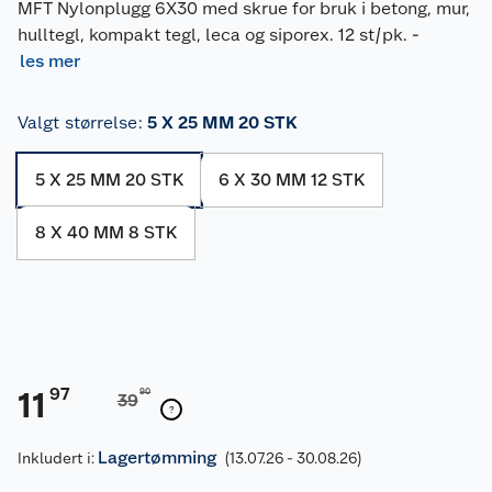
MFT Nylonplugg 6X30 med skrue for bruk i betong, mur,
hulltegl, kompakt tegl, leca og siporex. 12 st/pk.
-
les mer
Valgt størrelse
:
5 X 25 MM 20 STK
5 X 25 MM 20 STK
6 X 30 MM 12 STK
8 X 40 MM 8 STK
97
11
90
39
Lagertømming
Inkludert i:
(13.07.26 - 30.08.26)