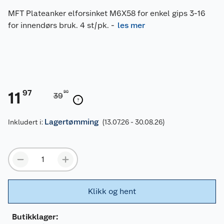
MFT Plateanker elforsinket M6X58 for enkel gips 3-16
for innendørs bruk. 4 st/pk.
-
les mer
97
11
90
39
Lagertømming
Inkludert i:
(13.07.26 - 30.08.26)
Klikk og hent
Butikklager: