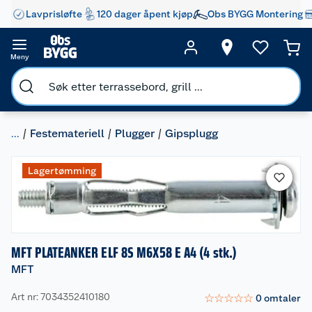
Lavprisløfte
120 dager åpent kjøp
Obs BYGG Montering
Meny
...
Festemateriell
Plugger
Gipsplugg
Lagertømming
MFT PLATEANKER ELF 8S M6X58 E A4 (4 stk.)
MFT
Art nr: 7034352410180
☆
☆
☆
☆
☆
0
omtaler