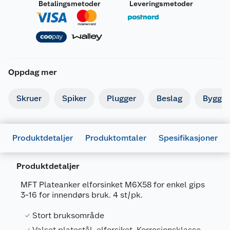
Betalingsmetoder
Leveringsmetoder
Oppdag mer
Skruer
Spiker
Plugger
Beslag
Byggbe
Produktdetaljer
Produktomtaler
Spesifikasjoner
Produktdetaljer
MFT Plateanker elforsinket M6X58 for enkel gips
3-16 for innendørs bruk. 4 st/pk.
Generelt
Stort bruksområde
Artikkelnummer
7034352410180
Valset platestål, elforsiket. Korrosjonsklasse