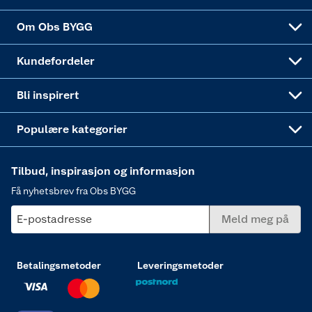
Sponsorvirksomheten
Coop Bedriftskort
Hytte og beredskapsutstyr
Dører
Om Obs BYGG
Obs BYGG Montering
Gavetips
Vindu
Kundefordeler
Annonserte varer
Hjem, rengjøring og hvitevarer
Bli inspirert
Varme
Populære kategorier
Tilbud, inspirasjon og informasjon
Få nyhetsbrev fra Obs BYGG
E-postadresse
Meld meg på
Betalingsmetoder
Leveringsmetoder