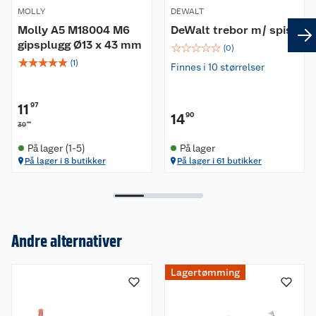
MOLLY
DEWALT
Molly A5 M18004 M6
DeWalt trebor m/ spiss
gipsplugg Ø13 x 43 mm
☆
☆
☆
☆
☆
(
0
)
☆
☆
☆
☆
☆
(
1
)
Finnes i 10 størrelser
11
97
14
90
90
39
På lager (1-5)
På lager
På lager i 8 butikker
På lager i 61 butikker
Andre alternativer
Om oss
Lagertømming
Kundeservice
Nyheter
Butikker
Våre merkevarer