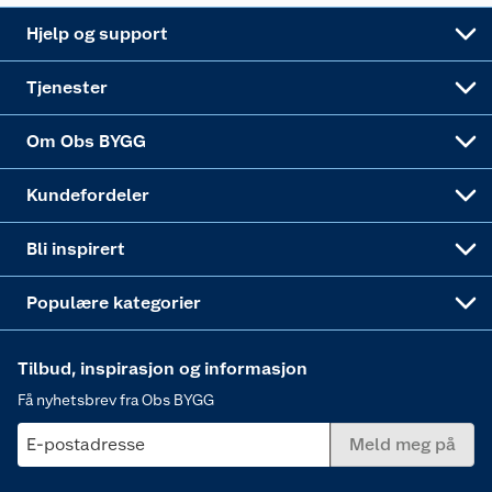
Leveringsalternativer
Nøkkelfiling
Samvirkelag
Coop Mastercard
Live-shopping
Maling
Hjelp og support
Alle tjenester
Virksomheten
Klikk og hent
DIY-prosjekter
Verktøy
Tjenester
Sponsorvirksomheten
Coop Bedriftskort
Hytte og beredskapsutstyr
Dører
Om Obs BYGG
Obs BYGG Montering
Gavetips
Vindu
Kundefordeler
Annonserte varer
Hjem, rengjøring og hvitevarer
Bli inspirert
Varme
Populære kategorier
Tilbud, inspirasjon og informasjon
Få nyhetsbrev fra Obs BYGG
E-postadresse
Meld meg på