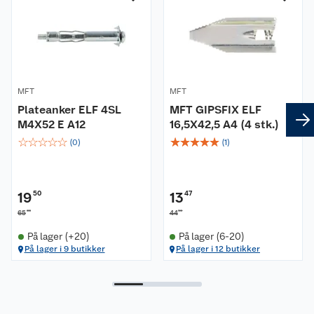
Kundeservice
Nyheter
Butikker
Våre merkevarer
Kontakt oss
Våre kjeder
MFT
MFT
Plateanker ELF 4SL
MFT GIPSFIX ELF
Retur- og angrerett
M4X52 E A12
16,5X42,5 A4 (4 stk.)
Kjøpsvilkår
Hageinspirasjon
☆
☆
☆
☆
☆
☆
☆
☆
☆
☆
(
0
)
(
1
)
Reklamasjon
Personvern
Lavprisløfte
Oppussing med utemaling
Ofte stilte spørsmål
Cookies
Åpent kjøp
Oppussing med innemaling
19
50
13
47
00
90
65
44
Pakkesporing
Monteringstjenester
Ledige stillinger
Coop medlem
Grillens verden
Hage og utemiljø
På lager (+20)
På lager (6-20)
På lager i 9 butikker
På lager i 12 butikker
Leveringstid
Leie tilhenger
Bærekraft
Retur av el-avfall
Et varmere hjem
Gulv
Betalingsalternativer
Leie verktøy
Sikkerhetsdatablad
Drive in
Tips og råd
Trelast og byggevarer