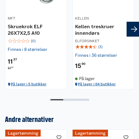
MFT
KELLEN
Skruekrok ELF
Kellen treskruer
26X7X2,5 A10
innendørs
☆
☆
☆
☆
☆
(
0
)
ELFORSINKET
☆
☆
☆
☆
☆
(
3
)
Finnes i 8 størrelser
Finnes i 36 størrelser
11
37
15
90
90
37
På lager
På lager i 5 butikker
På lager i 64 butikker
Andre alternativer
Lagertømming
Lagertømming
Om oss