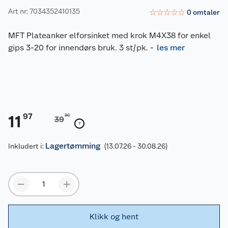
Art nr: 7034352410135
☆
☆
☆
☆
☆
0
omtaler
MFT Plateanker elforsinket med krok M4X38 for enkel
gips 3-20 for innendørs bruk. 3 st/pk.
-
les mer
97
11
90
39
Lagertømming
Inkludert i:
(13.07.26 - 30.08.26)
Klikk og hent