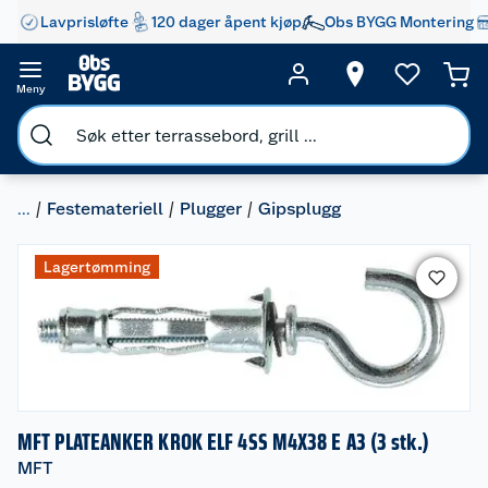
Lavprisløfte
120 dager åpent kjøp
Obs BYGG Montering
Meny
...
Festemateriell
Plugger
Gipsplugg
Lagertømming
MFT PLATEANKER KROK ELF 4SS M4X38 E A3 (3 stk.)
MFT