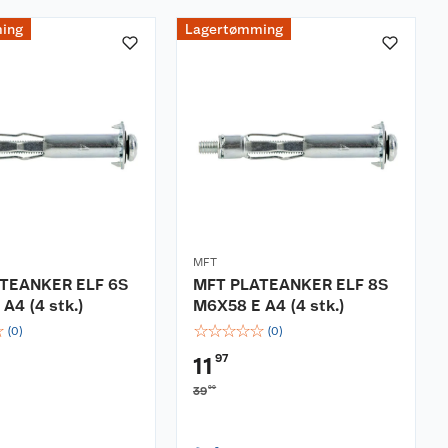
ing
Lagertømming
MFT
TEANKER ELF 6S
MFT PLATEANKER ELF 8S
A4 (4 stk.)
M6X58 E A4 (4 stk.)
☆
☆
☆
☆
☆
☆
(
0
)
(
0
)
97
11
90
39