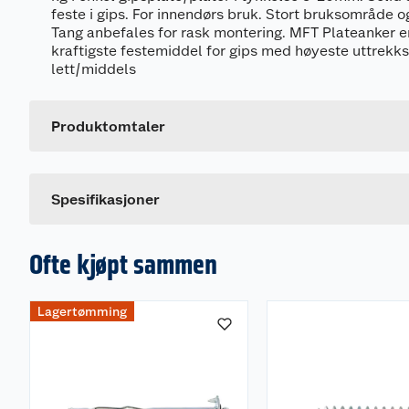
feste i gips. For innendørs bruk. Stort bruksområde 
Tang anbefales for rask montering. MFT Plateanker 
kraftigste festemiddel for gips med høyeste uttrekksv
Generelt
lett/middels
Artikkelnummer
Leverandørens artikkelnummer
Produktomtaler
Dette produktet har ikke fått noen omtale ennå. Hvis d
Spesifikasjoner
Ofte kjøpt sammen
Lagertømming