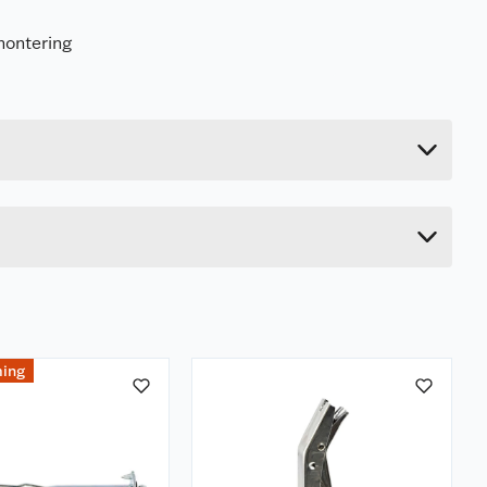
montering
0.059 kg
14 cm
2 cm
6.5 cm
ing