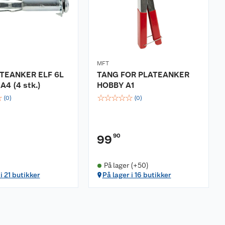
MFT
TEANKER ELF 6L
TANG FOR PLATEANKER
A4 (4 stk.)
HOBBY A1
☆
☆
☆
☆
☆
☆
(
0
)
(
0
)
90
99
På lager (+50)
i 21 butikker
På lager i 16 butikker