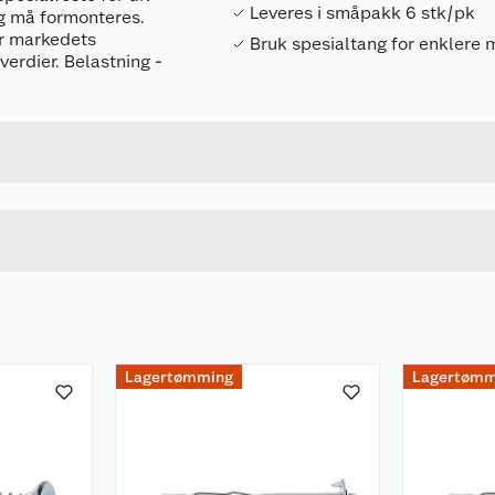
Leveres i småpakk 6 stk/pk
og må formonteres.
er markedets
Bruk spesialtang for enklere 
erdier. Belastning -
Forpakningsmål
7034352410128
Bruttovekt
241012
Høyde
Lengde
u kjøper produktet får du invitasjon til å gi en omtale.
Bredde
Lagertømming
Lagertømm