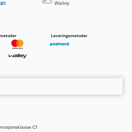
ogn
Walley
smetoder
Leveringsmetoder
orrosjonsklasse C1