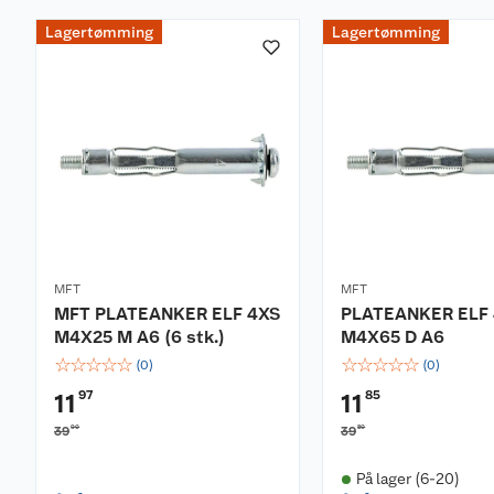
Lagertømming
Lagertømming
MFT
MFT
MFT PLATEANKER ELF 4XS
PLATEANKER ELF
M4X25 M A6 (6 stk.)
M4X65 D A6
☆
☆
☆
☆
☆
☆
☆
☆
☆
☆
(
0
)
(
0
)
97
85
11
11
90
50
39
39
På lager (6-20)