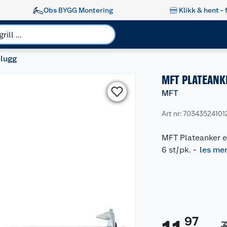
Obs BYGG Montering
Klikk & hent - 
lugg
MFT PLATEANKE
MFT
Art nr: 70343524101
MFT Plateanker el
6 st/pk.
-
les me
97