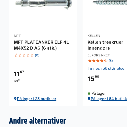
MFT
KELLEN
MFT PLATEANKER ELF 4L
Kellen treskruer
M4X52 D A6 (6 stk.)
innendørs
☆
☆
☆
☆
☆
(
0
)
ELFORSINKET
☆
☆
☆
☆
☆
(
3
)
Finnes i 36 størrelser
97
11
90
15
90
39
På lager
På lager i 23 butikker
På lager i 64 butikk
Andre alternativer