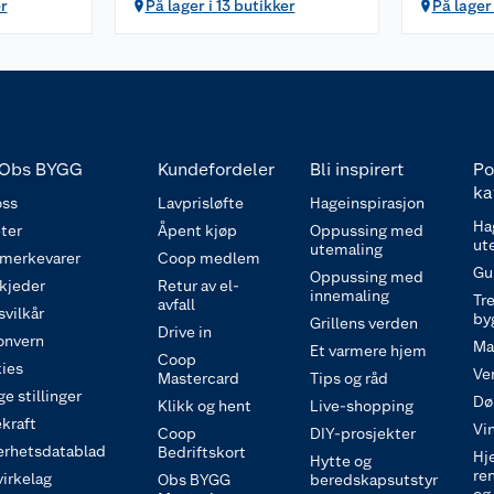
er
På lager i 13 butikker
På lager 
Obs BYGG
Kundefordeler
Bli inspirert
Po
ka
ss
Lavprisløfte
Hageinspirasjon
Ha
ter
Åpent kjøp
Oppussing med
ut
utemaling
 merkevarer
Coop medlem
Gu
Oppussing med
 kjeder
Retur av el-
innemaling
Tre
avfall
svilkår
by
Grillens verden
Drive in
onvern
Ma
Et varmere hjem
Coop
ies
Ve
Mastercard
Tips og råd
e stillinger
Dø
Klikk og hent
Live-shopping
kraft
Vi
Coop
DIY-prosjekter
erhetsdatablad
Bedriftskort
Hj
Hytte og
re
irkelag
Obs BYGG
beredskapsutstyr