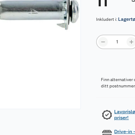
11
Lagert
Inkludert i:
Finn alternativer 
ditt postnumme
Lavprislø
priser!
Drive-in