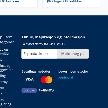
i 16 butikker
På lager i 14 butikker
pulære
Tilbud, inspirasjon og informasjon
tegorier
Få nyhetsbrev fra Obs BYGG
ge og
E-postadresse
Meld meg på
emiljø
lv
last og
ggevarer
Betalingsmetoder
Leveringsmetoder
ling
rktøy
rer
ndu
em,
ngjøring