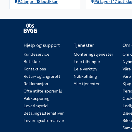
På lager i 18 butikker
På lager i 17 butikk
Hjelp og support
Tjenester
Om 
Kundeservice
Monteringstjenester
Om o
Butikker
Leie tilhenger
Nyhe
Kontakt oss
Leie verktøy
Våre
Retur- og angrerett
Nøkkelfiling
Våre
Reklamasjon
Alle tjenester
Kjøp
Ofte stilte spørsmål
Pers
Pakkesporing
Cook
Leveringstid
Ledig
Betalingsalternativer
Bære
Leveringsalternativer
Sikk
Samv