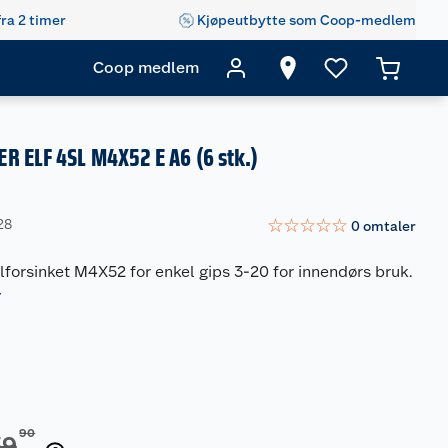
fra 2 timer
Kjøpeutbytte som Coop-medlem
Coop medlem
R ELF 4SL M4X52 E A6 (6 stk.)
☆
☆
☆
☆
☆
28
0
omtaler
forsinket M4X52 for enkel gips 3-20 for innendørs bruk.
r
90
39