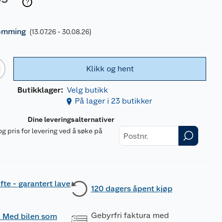
ømming
(13.07.26 - 30.08.26)
Klikk og hent
Butikklager:
Velg butikk
På lager i 23 butikker
Dine leveringsalternativer
og pris for levering ved å søke på
r
fte - garantert lave
120 dagers åpent kjøp
Gebyrfri faktura med
 - Med bilen som