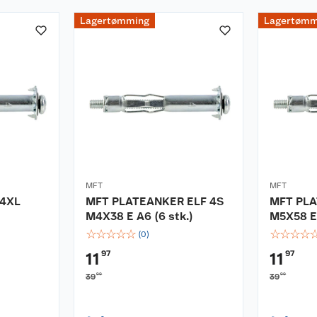
Lagertømming
Lagertømm
MFT
MFT
 4XL
MFT PLATEANKER ELF 4S
MFT PLA
M4X38 E A6 (6 stk.)
M5X58 E 
☆
☆
☆
☆
☆
☆
☆
☆
☆
(
0
)
97
97
11
11
90
90
39
39