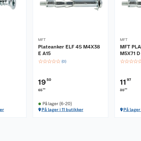
MFT
MFT
Plateanker ELF 4S M4X38
MFT PLA
E A15
M5X71 D 
☆
☆
☆
☆
☆
☆
☆
☆
☆
(
0
)
50
97
19
11
00
90
65
39
På lager (6-20)
er
På lager i 11 butikker
På lager 