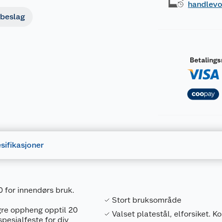
handlev
beslag
Betaling
sifikasjoner
 for innendørs bruk.
Stort bruksområde
gre oppheng opptil 20
Valset platestål, elforsiket. K
spesialfeste for div