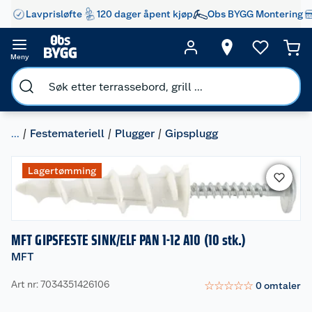
Lavprisløfte
120 dager åpent kjøp
Obs BYGG Montering
Meny
...
Festemateriell
Plugger
Gipsplugg
Lagertømming
MFT GIPSFESTE SINK/ELF PAN 1-12 A10 (10 stk.)
MFT
Art nr: 7034351426106
☆
☆
☆
☆
☆
0
omtaler