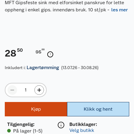
MFT Gipsfeste sink med elforsinket panskrue for lette
oppheng i enkel gips. innendørs bruk. 10 st/pk
-
les mer
50
28
00
95
Lagertømming
Inkludert i:
(13.07.26 - 30.08.26)
Kjøp
Klikk og hent
Tilgjengelig
:
Butikklager:
Velg butikk
På lager (1-5)