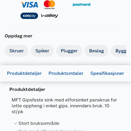
Oppdag mer
Skruer
Spiker
Plugger
Beslag
Byggbe
Produktdetaljer
Produktomtaler
Spesifikasjoner
Produktdetaljer
MFT Gipsfeste sink med elforsinket panskrue for
lette oppheng i enkel gips. innendørs bruk. 10
st/pk
Generelt
Stort bruksområde
Artikkelnummer
7034351426106