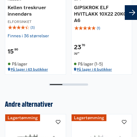
Kellen treskruer
GIPSKROK ELF
innendørs
HVITLAKK 10X22 20KG
A6
ELFORSINKET
☆
☆
☆
☆
☆
☆
☆
☆
☆
☆
(
3
)
(
1
)
Finnes i 36 størrelser
23
70
15
90
00
79
På lager
På lager (1-5)
På lager i 63 butikker
På lager i 6 butikker
Andre alternativer
Lagertømming
Lagertømming
Om oss
Kundeservice
Nyheter