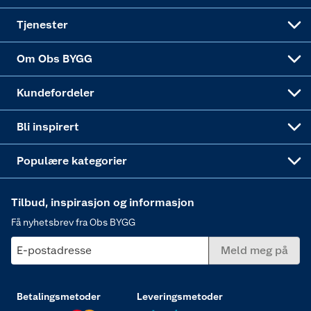
Alle tjenester
Virksomheten
Klikk og hent
DIY-prosjekter
Verktøy
Tjenester
Sponsorvirksomheten
Coop Bedriftskort
Hytte og beredskapsutstyr
Dører
Om Obs BYGG
Obs BYGG Montering
Gavetips
Vindu
Kundefordeler
Annonserte varer
Hjem, rengjøring og hvitevarer
Bli inspirert
Varme
Populære kategorier
Tilbud, inspirasjon og informasjon
Få nyhetsbrev fra Obs BYGG
E-postadresse
Meld meg på
Betalingsmetoder
Leveringsmetoder