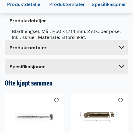
Artikkelnummer
5708614205440
Produktdetaljer
Produktomtaler
Spesifikasjoner
Leverandørens artikkelnummer
20544
Produktdetaljer
Forpakningsmål
Bruttovekt
0.28 kg
Bladhengsel. Mål: H50 x L114 mm. 2 stk. per pose.
Inkl. skruer. Materiale: Elforsinket.
Høyde
2 cm
Produktomtaler
Lengde
10 cm
Bredde
6 cm
Dette produktet har ikke fått noen omtale ennå.
Spesifikasjoner
Hvis du kjøper produktet får du invitasjon til å gi
en omtale.
Ofte kjøpt sammen