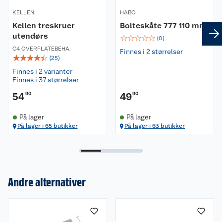
KELLEN
HABO
Kellen treskruer
Bolteskåte 777 110 mm
utendørs
☆
☆
☆
☆
☆
(
0
)
C4 OVERFLATEBEHA.
Finnes i 2 størrelser
☆
☆
☆
☆
☆
(
25
)
Finnes i 2 varianter
Finnes i 37 størrelser
54
90
49
90
På lager
På lager
På lager i 65 butikker
På lager i 63 butikker
Andre alternativer
Om oss
Kundeservice
Nyheter