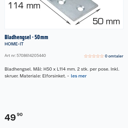
Bladhengsel - 50mm
HOME-IT
Art nr: 5708614205440
☆
☆
☆
☆
☆
0
omtaler
Bladhengsel. Mål: H50 x L114 mm. 2 stk. per pose. Inkl.
skruer. Materiale: Elforsinket.
-
les mer
90
49