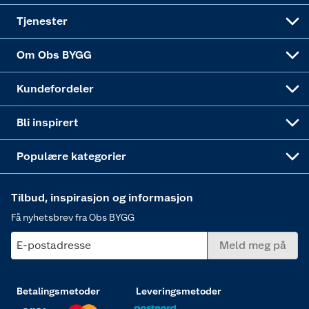
Alle tjenester
Virksomheten
Klikk og hent
DIY-prosjekter
Verktøy
Tjenester
Sponsorvirksomheten
Coop Bedriftskort
Hytte og beredskapsutstyr
Dører
Om Obs BYGG
Obs BYGG Montering
Gavetips
Vindu
Kundefordeler
Annonserte varer
Hjem, rengjøring og hvitevarer
Bli inspirert
Varme
Populære kategorier
Tilbud, inspirasjon og informasjon
Få nyhetsbrev fra Obs BYGG
E-postadresse
Meld meg på
Betalingsmetoder
Leveringsmetoder