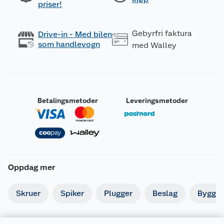
priser!
Gebyrfri faktura
Drive-in - Med bilen
som handlevogn
med Walley
Betalingsmetoder
Leveringsmetoder
Oppdag mer
Skruer
Spiker
Plugger
Beslag
Byggbe
Generelt