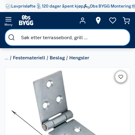
Lavprisløfte
120 dager åpent kjøp
Obs BYGG Montering
Meny
...
Festemateriell
Beslag
Hengsler