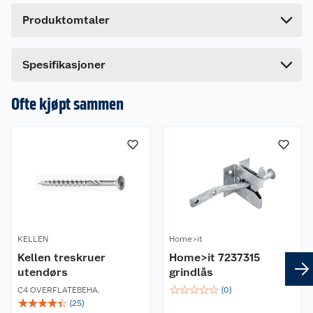
Høyde
7.5 cm
Produktomtaler
Lengde
7.5 cm
Bredde
40 cm
Spesifikasjoner
Ofte kjøpt sammen
KELLEN
Home>it
Kellen treskruer
Home>it 7237315
utendørs
grindlås
☆
☆
☆
☆
☆
C4 OVERFLATEBEHA.
(
0
)
☆
☆
☆
☆
☆
(
25
)