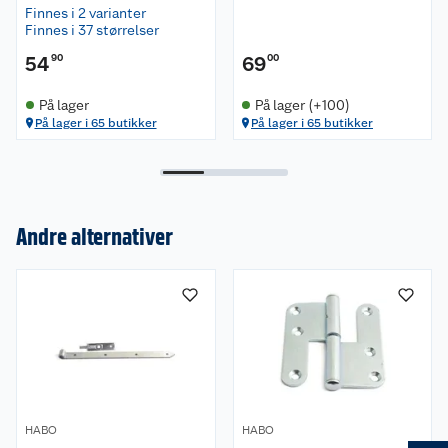
Finnes i 2 varianter
Finnes i 37 størrelser
54
90
69
00
På lager
På lager (+100)
På lager i 65 butikker
På lager i 65 butikker
Andre alternativer
Om oss
Kundeservice
Nyheter
Butikker
Våre merkevarer
Kontakt oss
Våre kjeder
HABO
HABO