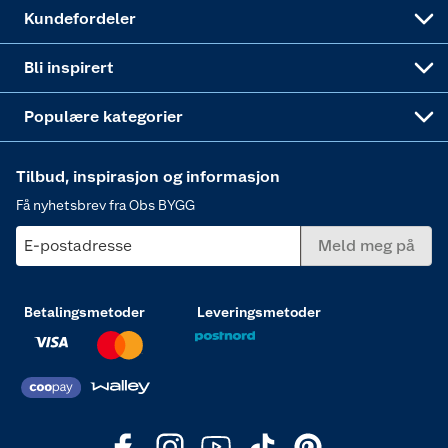
Obs BYGG Montering
Gavetips
Vindu
Kundefordeler
Annonserte varer
Hjem, rengjøring og hvitevarer
Bli inspirert
Varme
Populære kategorier
Tilbud, inspirasjon og informasjon
Få nyhetsbrev fra Obs BYGG
E-postadresse
Meld meg på
Betalingsmetoder
Leveringsmetoder