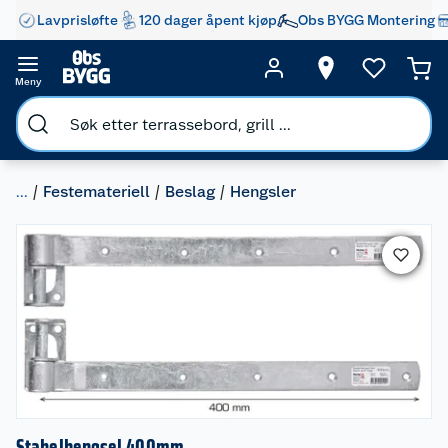
Lavprisløfte
120 dager åpent kjøp
Obs BYGG Montering
Meny
...
Festemateriell
Beslag
Hengsler
Stabelhengsel 400mm