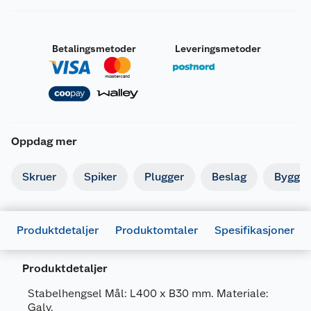
Betalingsmetoder
Leveringsmetoder
Oppdag mer
Skruer
Spiker
Plugger
Beslag
Byggbe
Generelt
Artikkelnummer
5708614205129
Produktdetaljer
Produktomtaler
Spesifikasjoner
Leverandørens artikkelnummer
20512
Produktdetaljer
Forpakningsmål
Bruttovekt
1.36 kg
Stabelhengsel Mål: L400 x B30 mm. Materiale:
Galv.