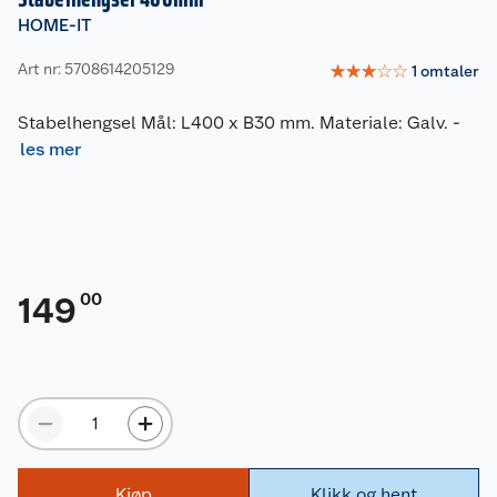
HOME-IT
Art nr: 5708614205129
☆
☆
☆
☆
☆
1
omtaler
Stabelhengsel Mål: L400 x B30 mm. Materiale: Galv.
-
les mer
00
149
Kjøp
Klikk og hent