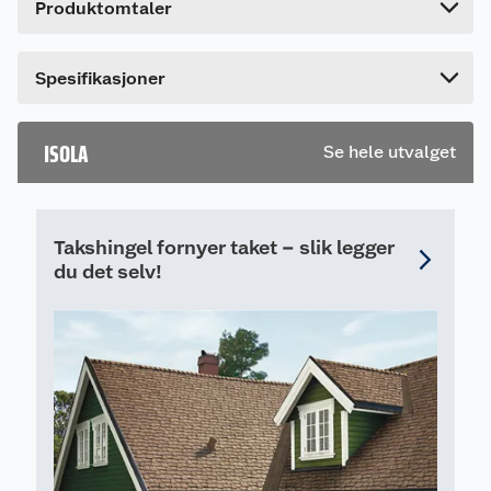
Produktomtaler
Lengde
130 cm
Leveres i bredder tilpasset enten vertikal eller
horisontal montering.
Bredde
15 cm
Spesifikasjoner
ISOLA
Se hele utvalget
Takshingel fornyer taket – slik legger
du det selv!