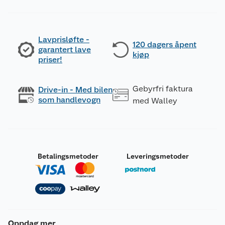
Lavprisløfte -
120 dagers åpent
garantert lave
kjøp
priser!
Gebyrfri faktura
Drive-in - Med bilen
som handlevogn
med Walley
Betalingsmetoder
Leveringsmetoder
Oppdag mer