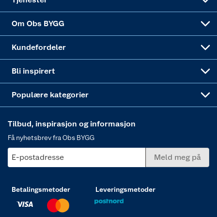
Sponsorvirksomheten
Coop Bedriftskort
Hytte og beredskapsutstyr
Dører
Om Obs BYGG
Obs BYGG Montering
Gavetips
Vindu
Kundefordeler
Annonserte varer
Hjem, rengjøring og hvitevarer
Bli inspirert
Varme
Populære kategorier
Tilbud, inspirasjon og informasjon
Få nyhetsbrev fra Obs BYGG
E-postadresse
Meld meg på
Betalingsmetoder
Leveringsmetoder