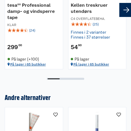
tesa®® Professional
Kellen treskruer
damp- og vindsperre
utendørs
tape
C4 OVERFLATEBEHA.
☆
☆
☆
☆
☆
(
25
)
KLAR
☆
☆
☆
☆
☆
(
24
)
Finnes i 2 varianter
Finnes i 37 størrelser
299
00
54
90
På lager (+100)
På lager
På lager i 65 butikker
På lager i 65 butikker
Andre alternativer
Om oss
Kundeservice
Nyheter
Butikker