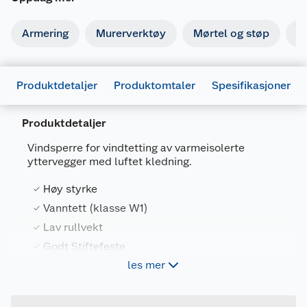
Armering
Murerverktøy
Mørtel og støp
Is
Produktdetaljer
Produktomtaler
Spesifikasjoner
Produktdetaljer
Vindsperre for vindtetting av varmeisolerte
yttervegger med luftet kledning.
Generelt
Høy styrke
Artikkelnummer
7057755371438
Vanntett (klasse W1)
Lav rullvekt
Leverandørens artikkelnummer
537143
Godt Stiftefeste
Forpakningsmål
les mer
Bruttovekt
4.1 kg
Tre-lags produkt med mikroporøs membran.
Høyde
15 cm
Vindtett, vanntett og diffusjonsåpen.