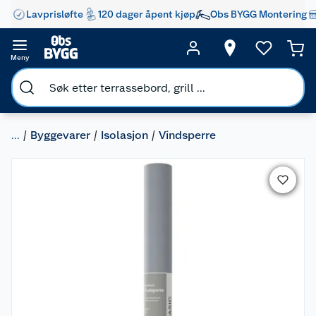
Lavprisløfte
120 dager åpent kjøp
Obs BYGG Montering
Meny
...
Byggevarer
Isolasjon
Vindsperre