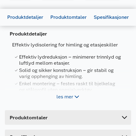
Produktdetaljer
Produktomtaler
Spesifikasjoner
Produktdetaljer
Effektiv lydisolering for himling og etasjeskiller
Effektiv lydreduksjon – minimerer trinnlyd og
Generelt
luftlyd mellom etasjer.
Artikkelnummer
Solid og sikker konstruksjon – gir stabil og
7090020110264
varig opphenging av himling.
Leverandørens artikkelnummer
800811
Enkel montering – festes raskt til bjelkelag
og stålprofil uten spesialverktøy.
Forpakningsmål
les mer
Allsidig bruk – egnet for både nybygg og
Bruttovekt
0.07 kg
rehabilitering, med anbefalt senteravstand
600 mm.
Høyde
10 cm
Produktomtaler
Lengde
3 cm
Scan Lydbøyle type B brukes til oppheng av
himling i lydisolerende konstruksjoner. Den
Bredde
5 cm
Dette produktet har ikke fått noen omtale ennå.