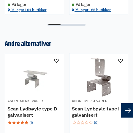
På lager
På lager
På lager i 64 butikker
På lager i 65 butikker
Andre alternativer
Om oss
Kundeservice
Nyheter
Butikker
Våre merkevarer
Kontakt oss
Våre kjeder
ANDRE MERKEVARER
ANDRE MERKEVARER
Scan Lydbøyle type D
Scan Lydbøyle type I
Retur- og angrerett
Kjøpsvilkår
Hageinspirasjon
galvanisert
galvanisert
☆
☆
☆
☆
☆
☆
☆
☆
☆
☆
Reklamasjon
(
1
)
(
0
)
Personvern
Lavprisløfte
Oppussing med utemaling