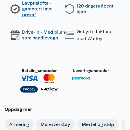
Lavprisløfte -
120 dagers åpent
garantert lave
kjøp
priser!
Gebyrfri faktura
Drive-in - Med bilen
som handlevogn
med Walley
Betalingsmetoder
Leveringsmetoder
Oppdag mer
Armering
Murerverktøy
Mørtel og støp
Is