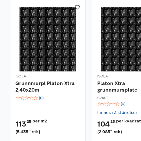
ISOLA
ISOLA
Grunnmurpl Platon Xtra
Platon Xtra
2,40x20m
grunnmursplate
☆
☆
☆
☆
☆
(
0
)
SVART
☆
☆
☆
☆
☆
(
0
)
Finnes i 3 størrelser
per m2
per kvadra
25
25
113
104
(
5 435
stk
)
(
2 085
stk
)
00
00