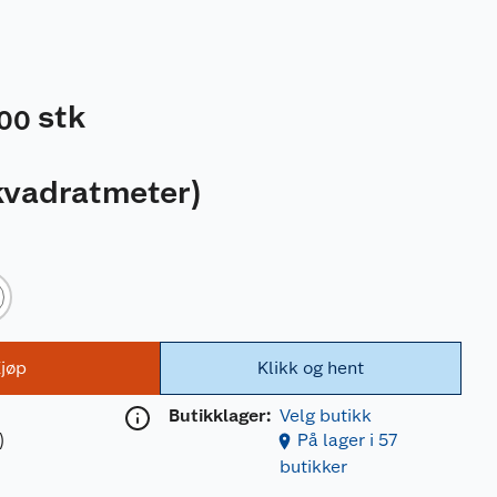
stk
00
kvadratmeter
)
jøp
Klikk og hent
Butikklager:
Velg butikk
)
På lager i 57
butikker