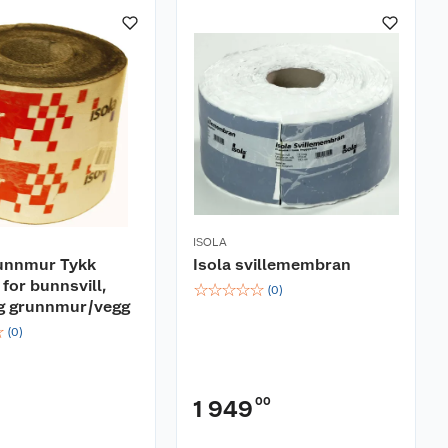
ISOLA
runnmur Tykk
Isola svillemembran
for bunnsvill,
☆
☆
☆
☆
☆
(
0
)
g grunnmur/vegg
☆
(
0
)
00
1 949