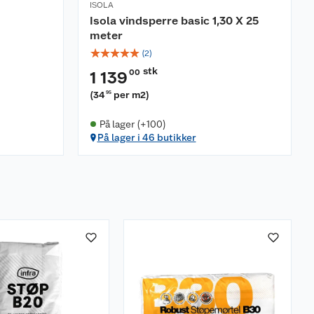
ISOLA
Isola vindsperre basic 1,30 X 25
meter
☆
☆
☆
☆
☆
(
2
)
stk
00
1 139
(
34
per m2
)
95
På lager (+100)
På lager i 46 butikker