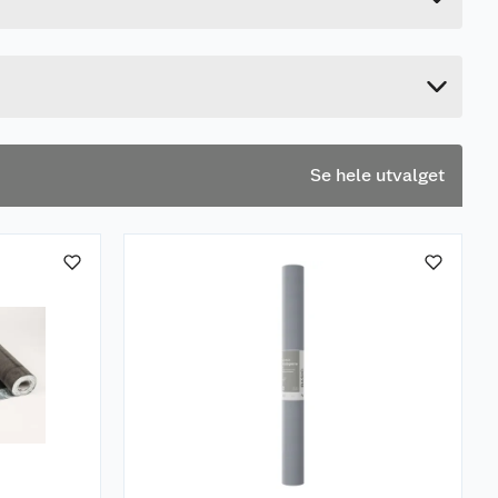
35 cm
35 cm
Se hele utvalget