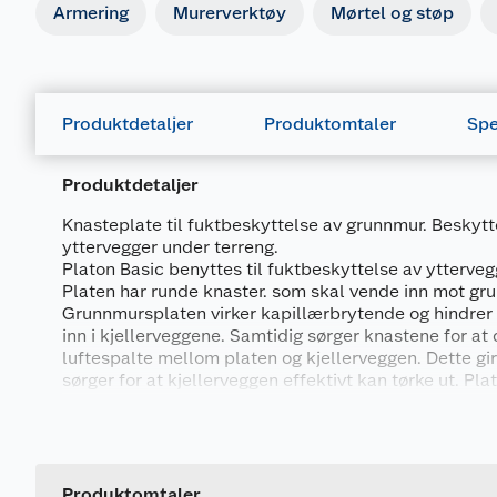
Armering
Murerverktøy
Mørtel og støp
Produktdetaljer
Produktomtaler
Spe
Produktdetaljer
Knasteplate til fuktbeskyttelse av grunnmur. Beskytte
yttervegger under terreng.
Platon Basic benyttes til fuktbeskyttelse av ytterveg
Platen har runde knaster. som skal vende inn mot gr
Grunnmursplaten virker kapillærbrytende og hindrer f
inn i kjellerveggene. Samtidig sørger knastene for at
luftespalte mellom platen og kjellerveggen. Dette gir
sørger for at kjellerveggen effektivt kan tørke ut. Pla
grunnmurplate har ingen drenerende funksjon ut mot 
Generelt
mindre marktrykk enn Platon Xtra. Som tilbehør leve
kantlist.
Artikkelnummer
Leverandørens artikkelnummer
Produktomtaler
Benyttes til fuktsikring av yttervegger under terren