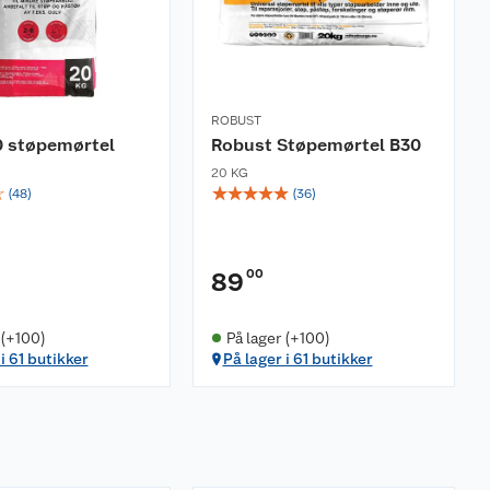
ROBUST
0 støpemørtel
Robust Støpemørtel B30
20 KG
☆
☆
☆
☆
☆
☆
(
48
)
(
36
)
00
89
 (+100)
På lager (+100)
i 61 butikker
På lager i 61 butikker