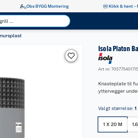
Obs BYGG Montering
Klikk & hent - 
mursplast
Isola Platon B
Art nr: 70577540171
Knasteplate til f
yttervegger under
Valgt størrelse
:
1
1 X 20 M
1.