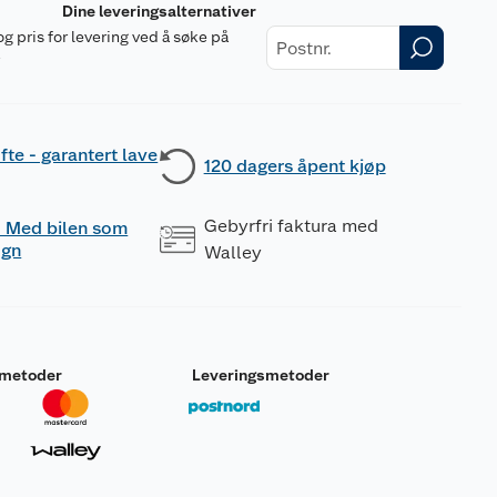
Dine leveringsalternativer
og pris for levering ved å søke på
r
fte - garantert lave
120 dagers åpent kjøp
Gebyrfri faktura med
 - Med bilen som
ogn
Walley
smetoder
Leveringsmetoder