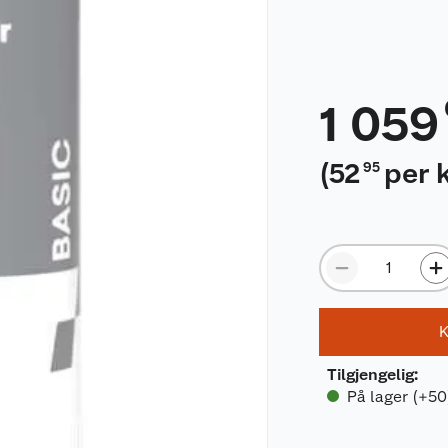
1 059
(
52
per 
95
K
Tilgjengelig
:
På lager (+50