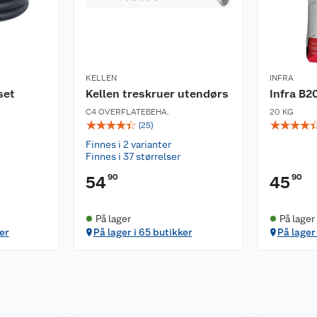
KELLEN
INFRA
set
Kellen treskruer utendørs
Infra B2
C4 OVERFLATEBEHA.
20 KG
☆
☆
☆
☆
☆
☆
☆
☆
☆
(
25
)
Finnes i 2 varianter
Finnes i 37 størrelser
90
90
54
45
På lager
På lager
er
På lager i 65 butikker
På lager 