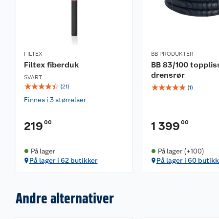
FILTEX
BB PRODUKTER
Filtex fiberduk
BB 83/100 topplis
drensrør
SVART
☆
☆
☆
☆
☆
☆
☆
☆
☆
☆
(
21
)
(
1
)
Finnes i 3 størrelser
00
00
219
1 399
På lager
På lager (+100)
På lager i 62 butikker
På lager i 60 butikk
Andre alternativer