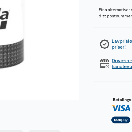
Finn alternativer 
ditt postnumme
Lavprislø
priser!
Drive-in
handlev
Betaling