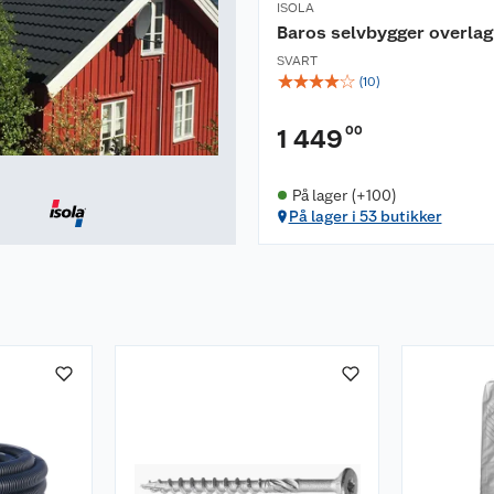
ISOLA
Baros selvbygger overlag
SVART
☆
☆
☆
☆
☆
(
10
)
00
1 449
På lager (+100)
På lager i 53 butikker