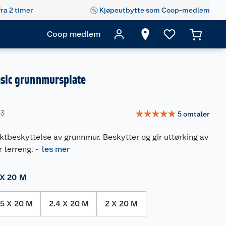
fra 2 timer
Kjøpeutbytte som Coop-medlem
Coop medlem
asic grunnmursplate
☆
☆
☆
☆
☆
53
5
omtaler
uktbeskyttelse av grunnmur. Beskytter og gir uttørking av
 terreng.
-
les mer
 X 20 M
65 X 20 M
2.4 X 20 M
2 X 20 M