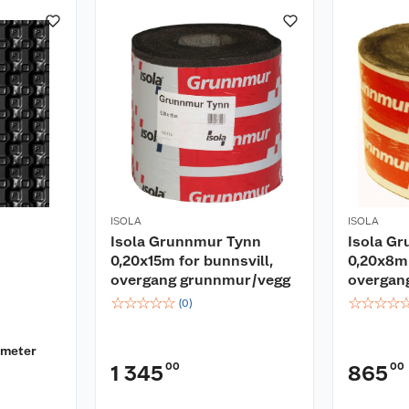
ISOLA
ISOLA
Isola Grunnmur Tynn
Isola G
0,20x15m for bunnsvill,
0,20x8m 
overgang grunnmur/vegg
overgan
☆
☆
☆
☆
☆
☆
☆
☆
☆
(
0
)
tmeter
00
00
1 345
865