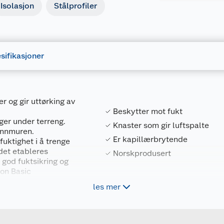
Isolasjon
Stålprofiler
sifikasjoner
r og gir uttørking av
Beskytter mot fukt
ger under terreng.
Knaster som gir luftspalte
unnmuren.
Er kapillærbrytende
uktighet i å trenge
 det etableres
Norskprodusert
 god fuktsikring og
ton Basic
terreng og tåler
les mer
Forpakningsmål
res festemidler og
7057754017153
Bruttovekt
401715
Høyde
g. Grunnmursplaten kan