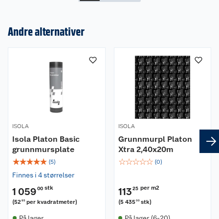
Andre alternativer
Om oss
Kundeservice
Nyheter
Butikker
Våre merkevarer
Kontakt oss
Våre kjeder
ISOLA
ISOLA
Isola Platon Basic
Grunnmurpl Platon
Retur- og angrerett
Kjøpsvilkår
Hageinspirasjon
grunnmursplate
Xtra 2,40x20m
☆
☆
☆
☆
☆
☆
☆
☆
☆
☆
Reklamasjon
(
5
)
(
0
)
Personvern
Lavprisløfte
Oppussing med utemaling
Finnes i 4 størrelser
Ofte stilte spørsmål
Cookies
Åpent kjøp
Oppussing med innemaling
stk
per m2
1 059
00
113
25
(
52
per kvadratmeter
)
(
5 435
stk
)
95
00
Pakkesporing
Monteringstjenester
Ledige stillinger
Coop medlem
Grillens verden
Hage og utemiljø
På lager
På lager (6-20)