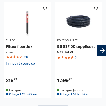
FILTEX
BB PRODUKTER
Filtex fiberduk
BB 83/100 topplisset
drensrør
SVART
☆
☆
☆
☆
☆
☆
☆
☆
☆
☆
(
21
)
(
1
)
Finnes i 3 størrelser
219
00
1 399
00
På lager
På lager (+100)
På lager i 62 butikker
På lager i 60 butikker