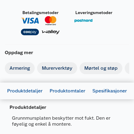
Betalingsmetoder
Leveringsmetoder
Oppdag mer
Armering
Murerverktøy
Mørtel og støp
Is
Produktdetaljer
Produktomtaler
Spesifikasjoner
Produktdetaljer
Generelt
Grunnmursplaten beskytter mot fukt. Den er
Artikkelnummer
7057754012011
føyelig og enkel å montere.
Leverandørens artikkelnummer
401201