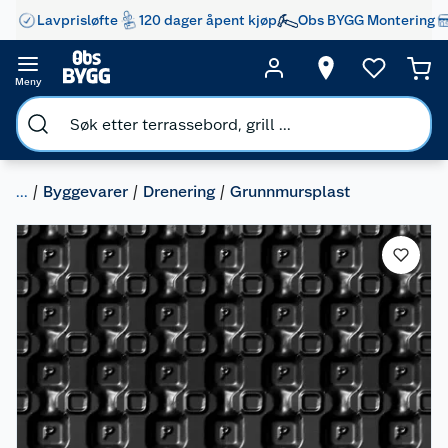
Lavprisløfte
120 dager åpent kjøp
Obs BYGG Montering
Meny
...
Byggevarer
Drenering
Grunnmursplast