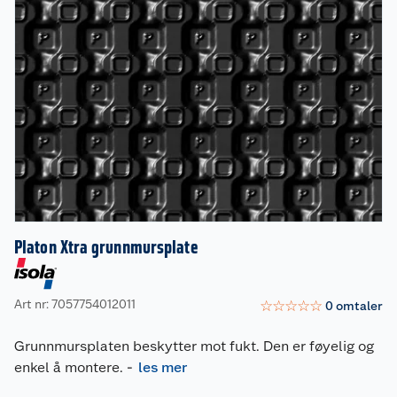
Platon Xtra grunnmursplate
Art nr: 7057754012011
☆
☆
☆
☆
☆
0
omtaler
Grunnmursplaten beskytter mot fukt. Den er føyelig og
enkel å montere.
-
les mer