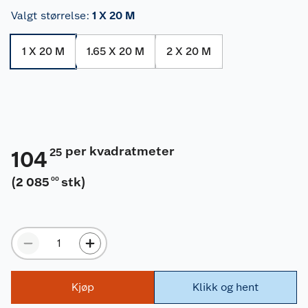
Valgt størrelse
:
1 X 20 M
1 X 20 M
1.65 X 20 M
2 X 20 M
per kvadratmeter
25
104
(
2 085
stk
)
00
Kjøp
Klikk og hent