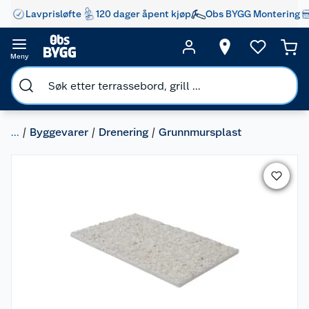
Lavprisløfte
120 dager åpent kjøp
Obs BYGG Montering
Meny
...
Byggevarer
Drenering
Grunnmursplast