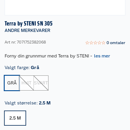
Terra by STENI SN 305
ANDRE MERKEVARER
Art nr: 7071752382068
☆
☆
☆
☆
☆
0
omtaler
Forny din grunnmur med Terra by STENI
-
les mer
Valgt farge
:
Grå
GRÅ
HVIT
SVART
Valgt størrelse
:
2.5 M
2.5 M