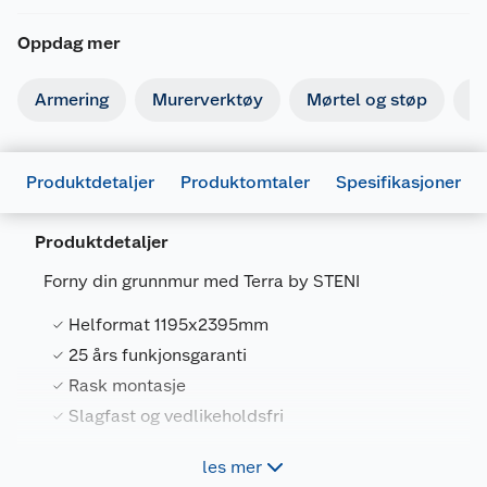
Oppdag mer
Armering
Murerverktøy
Mørtel og støp
Is
Produktdetaljer
Produktomtaler
Spesifikasjoner
Produktdetaljer
Generelt
Forny din grunnmur med Terra by STENI
Artikkelnummer
7071752382068
Helformat 1195x2395mm
Leverandørens artikkelnummer
38206
25 års funkjonsgaranti
Størrelse
2.5 M
Rask montasje
Farge
GRÅ
Slagfast og vedlikeholdsfri
Forpakningsmål
les mer
Steni Terra er en grunnmursplate av
Bruttovekt
27.17 kg