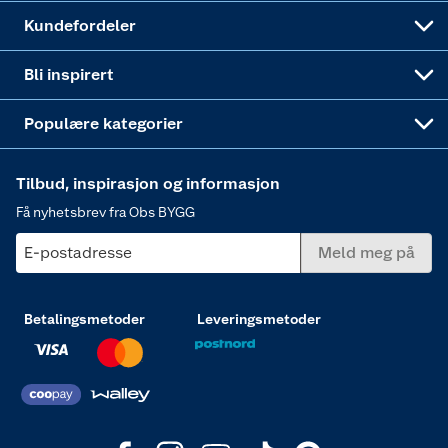
Obs BYGG Montering
Gavetips
Vindu
Kundefordeler
Annonserte varer
Hjem, rengjøring og hvitevarer
Bli inspirert
Varme
Populære kategorier
Tilbud, inspirasjon og informasjon
Få nyhetsbrev fra Obs BYGG
E-postadresse
Meld meg på
Betalingsmetoder
Leveringsmetoder