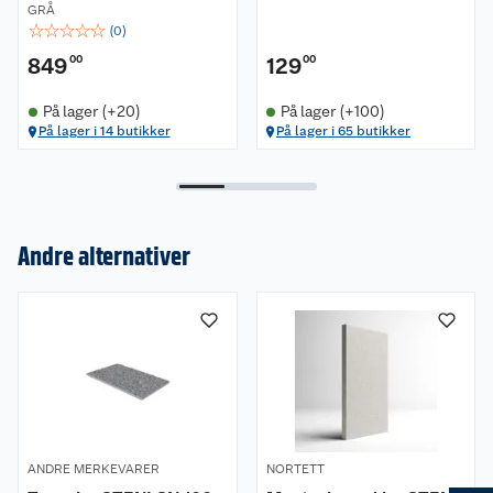
GRÅ
☆
☆
☆
☆
☆
(
0
)
849
00
129
00
På lager (+20)
På lager (+100)
På lager i 14 butikker
På lager i 65 butikker
Andre alternativer
Om oss
Kundeservice
Nyheter
Butikker
Våre merkevarer
Kontakt oss
Våre kjeder
ANDRE MERKEVARER
NORTETT