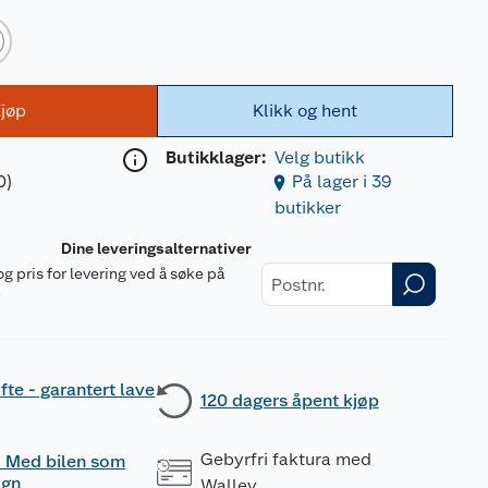
jøp
Klikk og hent
Butikklager:
Velg butikk
0)
På lager i 39
butikker
Dine leveringsalternativer
og pris for levering ved å søke på
r
fte - garantert lave
120 dagers åpent kjøp
Gebyrfri faktura med
 - Med bilen som
ogn
Walley