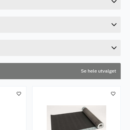
4 kg
Last ned / vis datablad
2.2 cm
30 cm
23.5 cm
Se hele utvalget