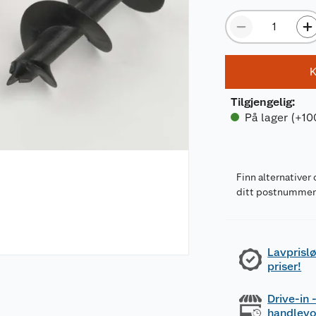
K
Tilgjengelig
:
På lager (+10
Finn alternativer 
ditt postnumme
Lavprislø
priser!
Drive-in
handlev