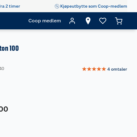
fra 2 timer
Kjøpeutbytte som Coop-medlem
Coop medlem
ton 100
☆
☆
☆
☆
☆
340
4
omtaler
00