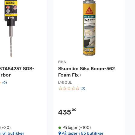
SIKA
 STA54237 SDS-
Skumlim Sika Boom-562
rbor
Foam Fix+
☆
(
0
)
LYS GUL
☆
☆
☆
☆
☆
(
0
)
00
435
 (+20)
På lager (+100)
i 61 butikker
På lager i 65 butikker