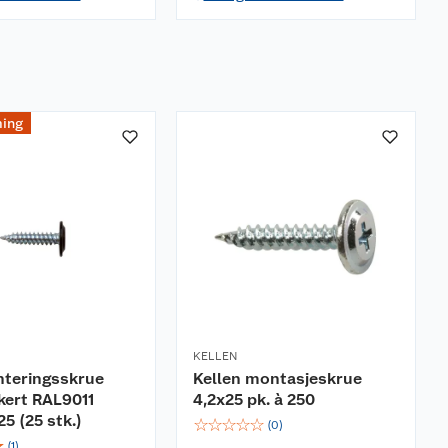
ing
KELLEN
teringsskrue
Kellen montasjeskrue
kert RAL9011
4,2x25 pk. à 250
25 (25 stk.)
☆
☆
☆
☆
☆
(
0
)
☆
(
1
)