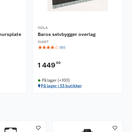
ISOLA
mursplate
Baros selvbygger overlag
SVART
☆
☆
☆
☆
☆
(
10
)
00
1 449
På lager (+100)
På lager i 53 butikker