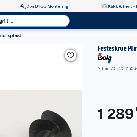
Obs BYGG Montering
Klikk & hent - 
mursplast
Festeskrue Pla
Art nr: 7057754130
1 289