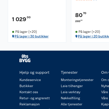
70
80
00
1 029
00
269
På lager (+20)
På lager (+20)
På lager i 30 butikker
På lager i 20 butikk
Hjelp og support
Tjenester
Om 
Kundeservice
Monteringstjenester
Om o
Butikker
Leie tilhenger
Nyhe
Kontakt oss
Leie verktøy
Våre
Retur- og angrerett
Nøkkelfiling
Våre
Reklamasjon
Alle tjenester
Kjøp