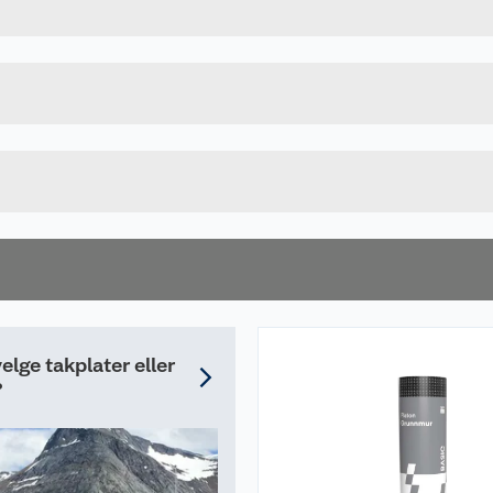
Forpakningsmål
7057754130340
Bruttovekt
413034
Høyde
Lengde
Bredde
elge takplater eller
?