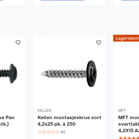
Lagertømm
KELLEN
MFT
ue Pan
Kellen montasjeskrue sort
MFT mon
tk.)
4,2x25 pk. à 250
svartlak
4,2X13 A
☆
☆
☆
☆
☆
(
0
)
☆
☆
☆
☆