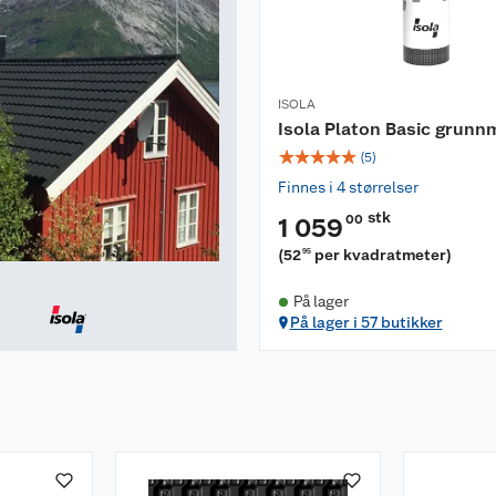
ISOLA
Isola Platon Basic grunn
☆
☆
☆
☆
☆
(
5
)
Finnes i 4 størrelser
stk
00
1 059
(
52
per kvadratmeter
)
95
På lager
På lager i 57 butikker