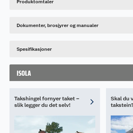
Produktomtaler
Generelt
Produktdatablad
Artikkelnummer
677963_7057754130340_.pdf
Leverandørens artikkelnummer
Dokumenter, brosjyrer og manualer
Spesifikasjoner
ISOLA
Takshingel fornyer taket –
Skal du v
slik legger du det selv!
takstein