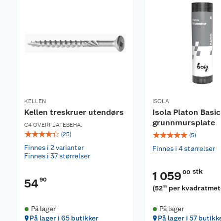
KELLEN
ISOLA
Kellen treskruer utendørs
Isola Platon Basic
grunnmursplate
C4 OVERFLATEBEHA.
☆
☆
☆
☆
☆
☆
☆
☆
☆
☆
(
25
)
(
5
)
Finnes i 2 varianter
Finnes i 4 størrelser
Finnes i 37 størrelser
stk
00
1 059
90
54
(
52
per kvadratmet
95
På lager
På lager
På lager i 65 butikker
På lager i 57 butikk