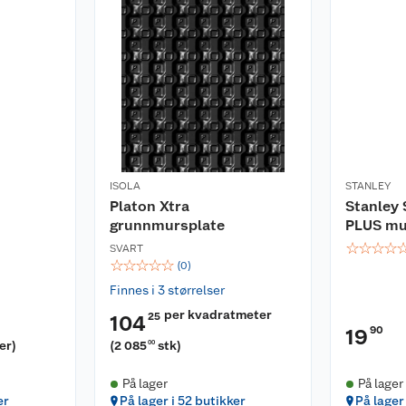
ISOLA
STANLEY
Platon Xtra
Stanley
grunnmursplate
PLUS mu
☆
☆
☆
☆
SVART
☆
☆
☆
☆
☆
(
0
)
Finnes i 3 størrelser
per kvadratmeter
25
104
90
19
er
)
(
2 085
stk
)
00
På lager
På lager
er
På lager i 52 butikker
På lager 