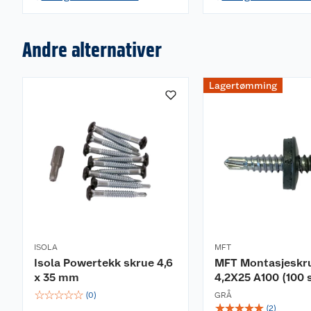
Andre alternativer
Lagertømming
ISOLA
MFT
Isola Powertekk skrue 4,6
MFT Montasjeskr
x 35 mm
4,2X25 A100 (100 s
☆
☆
☆
☆
☆
(
0
)
GRÅ
☆
☆
☆
☆
☆
(
2
)