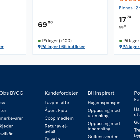
Finnes i 2 
70
17
00
69
00
59
På lager (+100)
På lager
er
På lager i 65 butikker
På lager
Obs BYGG
Kundefordeler
Bli inspirert
Po
ka
ss
Lavprisløfte
Hageinspirasjon
Ha
ter
Åpent kjøp
Oppussing med
ut
utemaling
 merkevarer
Coop medlem
Gu
Oppussing med
 kjeder
Retur av el-
innemaling
Tre
avfall
svilkår
by
Grillens verden
Drive in