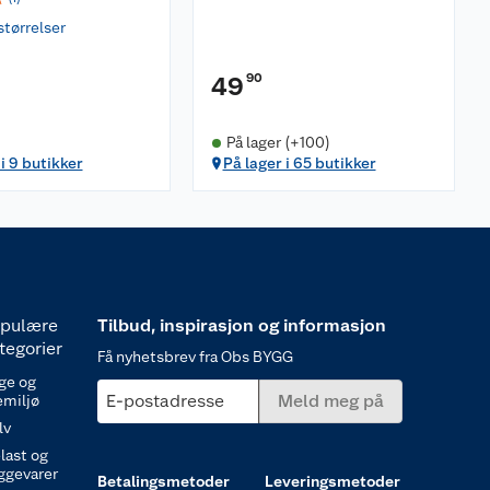
størrelser
90
49
På lager (+100)
 i 9 butikker
På lager i 65 butikker
pulære
Tilbud, inspirasjon og informasjon
tegorier
Få nyhetsbrev fra Obs BYGG
ge og
E-postadresse
Meld meg på
emiljø
lv
last og
ggevarer
Betalingsmetoder
Leveringsmetoder