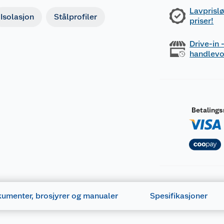
Lavprislø
Isolasjon
Stålprofiler
priser!
Drive-in
handlev
Betaling
umenter, brosjyrer og manualer
Spesifikasjoner