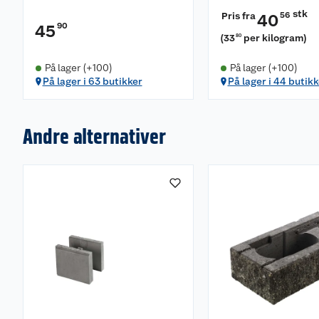
stk
Pris fra
56
40
90
45
(
33
per kilogram
)
80
På lager (+100)
På lager (+100)
På lager i 63 butikker
På lager i 44 butikk
Andre alternativer