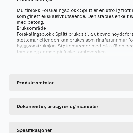
Multiblokk Forskalingsblokk Splitt er en utrolig flot
som gir ett eksklusivt utseende. Den stables enkelt 
med betong.
Bruksområde
Forskalingsblokk Splitt brukes til å utjevne høydefor
Produktdatablad
støttemur eller den kan brukes som ring/grunnmur fo
byggkonstruksjon. Støttemurer er med på å få en bed
728888_7071909000081_.pdf
tomten og er med på å øke tomteverdien.
Egenskaper
FDV
728887_7071909000098_.pdf
Robust- med en helfylt mur tåler den stor belast
Produktomtaler
Holdbar
Generelt
Produktsertifikat
Tåler frost og regn
Artikkelnummer
Bredt bruksområde-benyttes som mange typer 
Dette produktet har ikke fått noen omtale ennå. Hvis d
728889_7071909000098_.pdf
Leverandørens artikkelnummer
Dokumenter, brosjyrer og manualer
Dimensjoner
Størrelse
Normalblokk:500x200x150mm forbruk13,3stk/
Farge
Spesifikasjoner
Hel m/ende 500x200x150mm