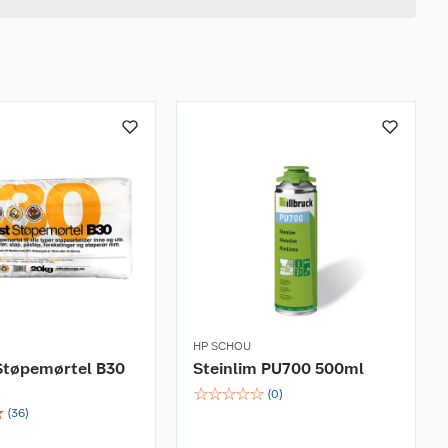
HP SCHOU
Støpemørtel B30
Steinlim PU700 500ml
☆
☆
☆
☆
☆
(
0
)
☆
(
36
)