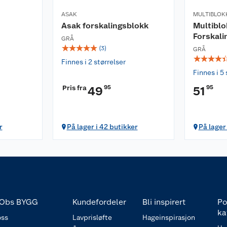
ASAK
MULTIBLOK
Asak forskalingsblokk
Multiblo
Forskali
GRÅ
☆
☆
☆
☆
☆
(
3
)
GRÅ
☆
☆
☆
☆
Finnes i 2 størrelser
Finnes i 5 
Pris fra
95
95
49
51
r
På lager i 42 butikker
På lager 
Obs BYGG
Kundefordeler
Bli inspirert
Po
ka
ss
Lavprisløfte
Hageinspirasjon