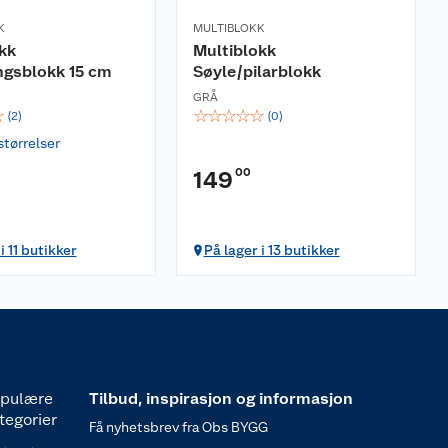
K
MULTIBLOKK
kk
Multiblokk
ngsblokk 15 cm
Søyle/pilarblokk
GRÅ
☆
☆
☆
☆
☆
☆
(
2
)
(
0
)
størrelser
00
149
i 11 butikker
På lager i 13 butikker
pulære
Tilbud, inspirasjon og informasjon
tegorier
Få nyhetsbrev fra Obs BYGG