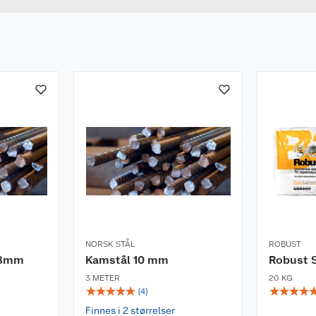
ag av pukk eller
ong. Ved bruk som
ktig støtte. På toppen
høy, må du sjekke
sk også å sikre
sjoneres av en faglig
r det strengere krav.
NORSK STÅL
ROBUST
 8mm
Kamstål 10 mm
Robust 
3 METER
20 KG
☆
☆
☆
☆
☆
☆
☆
☆
☆
(
4
)
Finnes i 2 størrelser