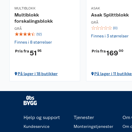
MULTIBLOKK
ASAK
Multiblokk
Asak Splittblokk
forskalingsblokk
GRÅ
☆
☆
☆
☆
☆
(
0
)
GRÅ
☆
☆
☆
☆
☆
(
12
)
Finnes i 3 størrelser
Finnes i 8 størrelser
Pris fra
95
Pris fra
00
51
169
På lager i 18 butikker
På lager i 11 butikke
Hjelp og support
Tjenester
Om 
Kundeservice
Monteringstjenester
Om o