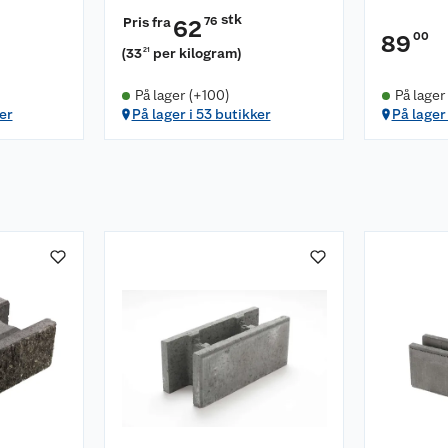
stk
Pris fra
76
62
00
89
(
33
per kilogram
)
21
På lager (+100)
På lager
er
På lager i 53 butikker
På lager