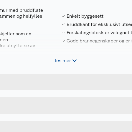
t mur med bruddflate
sammen og helfylles
Enkelt byggesett
Bruddkant for eksklusivt uts
Forskalingsblokk er velegnet t
skjeller som en
r en
Gode brannegenskaper og er f
re utnyttelse av
les mer
ning
Forpakningsmål
7071909001170
Bruttovekt
murer
u kjøper produktet får du invitasjon til å gi en omtale.
700625
Høyde
ENDE/HJØRNE
Lengde
m2
GRÅ
Bredde