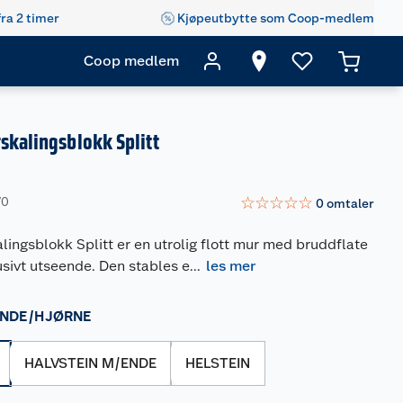
fra 2 timer
Kjøpeutbytte som Coop-medlem
Coop medlem
skalingsblokk Splitt
☆
☆
☆
☆
☆
70
0
omtaler
lingsblokk Splitt er en utrolig flott mur med bruddflate
usivt utseende. Den stables e
...
les mer
NDE/HJØRNE
HALVSTEIN M/ENDE
HELSTEIN