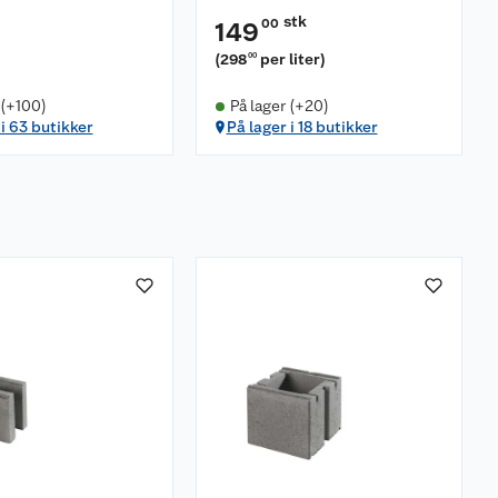
stk
00
149
(
298
per liter
)
00
 (+100)
På lager (+20)
 i 63 butikker
På lager i 18 butikker