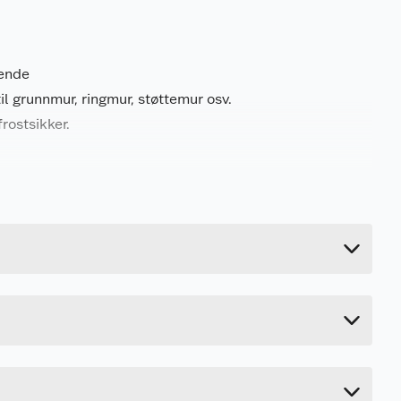
eende
il grunnmur, ringmur, støttemur osv.
rostsikker.
Last ned / vis datablad
Last ned / vis datablad
23.012 kg
Last ned / vis datablad
15 cm
50 cm
20 cm