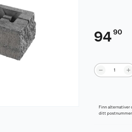
90
94
Finn alternativer 
ditt postnumme