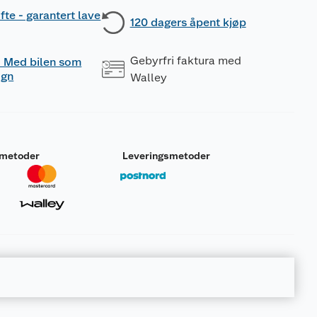
fte - garantert lave
120 dagers åpent kjøp
Gebyrfri faktura med
 - Med bilen som
ogn
Walley
smetoder
Leveringsmetoder