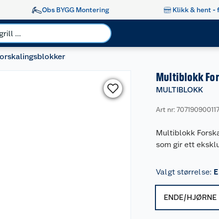
Obs BYGG Montering
Klikk & hent - 
orskalingsblokker
Multiblokk For
MULTIBLOKK
Art nr: 70719090011
Multiblokk Forska
som gir ett ekskl
Valgt størrelse
:
E
ENDE/HJØRNE