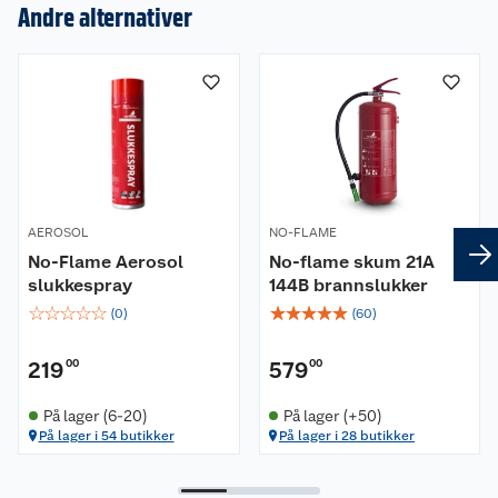
Andre alternativer
Om oss
Kundeservice
Nyheter
Butikker
Våre merkevarer
Kontakt oss
Våre kjeder
AEROSOL
NO-FLAME
Retur- og angrerett
Kjøpsvilkår
Hageinspirasjon
No-Flame Aerosol
No-flame skum 21A
slukkespray
144B brannslukker
Reklamasjon
Personvern
Lavprisløfte
Oppussing med utemaling
☆
☆
☆
☆
☆
☆
☆
☆
☆
☆
(
0
)
(
60
)
Ofte stilte spørsmål
Cookies
Åpent kjøp
Oppussing med innemaling
219
00
579
00
Pakkesporing
Monteringstjenester
Ledige stillinger
Coop medlem
Grillens verden
Hage og utemiljø
På lager (6-20)
På lager (+50)
På lager i 54 butikker
På lager i 28 butikker
Leveringstid
Leie tilhenger
Bærekraft
Retur av el-avfall
Et varmere hjem
Gulv