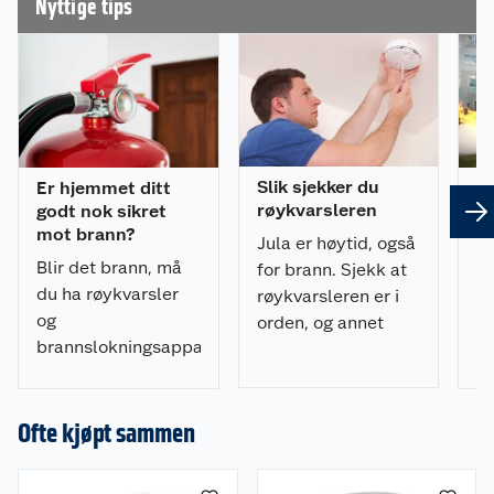
Nyttige tips
• Kontor
• Bil
• Fritidskjøretøy
Produktegenskaper
• Slukkemiddel Pulver
• Volum 2 kg
• Manometer Ja
Slik sjekker du
Er hjemmet ditt
Us
røykvarsleren
godt nok sikret
b
Spesifikasjoner
mot brann?
du
Jula er høytid, også
• Effektklasse 13A 89B C
Blir det brann, må
De
• Høyde 380 mm
for brann. Sjekk at
• Diameter 110 mm
du ha røykvarsler
pu
røykvarsleren er i
• Vekt 2 kg
og
fr
orden, og annet
• Merke NORTEC
brannslokningsapparat
s
brannsikringsutstyr
som funker! Her er
C
er på plass.
Vedlikehold
det du trenger å
Sjekkliste for
Oppbevares tørt og frostfritt. Manometer bør
vite om
kontrolleres jevnlig for å sikre korrekt trykk.
Ofte kjøpt sammen
røykvarsler og
brannslokningsutstyr.
slukkeutstyr.