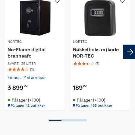
NORTEC
NORTEC
No-Flame digital
Nøkkelboks m/kode
brannsafe
NOR-TEC
☆
☆
☆
☆
☆
SVART
,
35 LITER
(
7
)
☆
☆
☆
☆
☆
(
18
)
Finnes i 2 størrelser
3 899
00
189
00
På lager (+100)
På lager (+100)
På lager i 2 butikker
På lager i 65 butikker