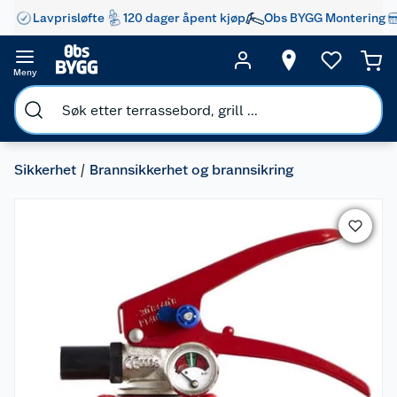
Lavprisløfte
120 dager åpent kjøp
Obs BYGG Montering
Meny
Sikkerhet
Brannsikkerhet og brannsikring