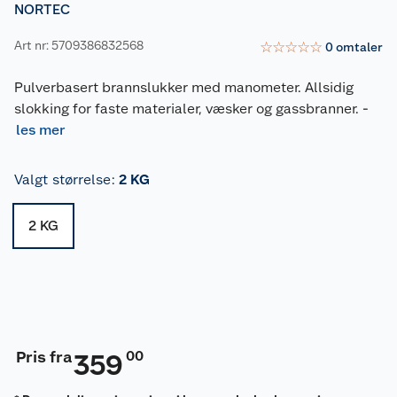
NORTEC
Art nr: 5709386832568
☆
☆
☆
☆
☆
0
omtaler
Pulverbasert brannslukker med manometer. Allsidig
slokking for faste materialer, væsker og gassbranner.
-
les mer
Valgt størrelse
:
2 KG
2 KG
Pris fra
00
359