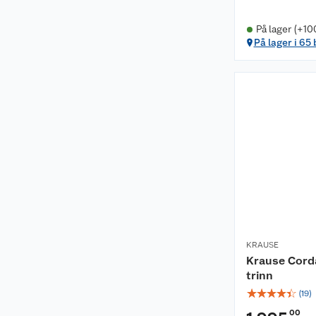
På lager (+10
På lager i 65
KRAUSE
Krause Corda
trinn
☆
☆
☆
☆
☆
(
19
)
00