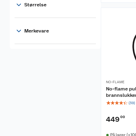
Størrelse
Merkevare
NO-FLAME
No-flame pu
brannslukke
☆
☆
☆
☆
☆
(
39
)
00
449
På lager (+10