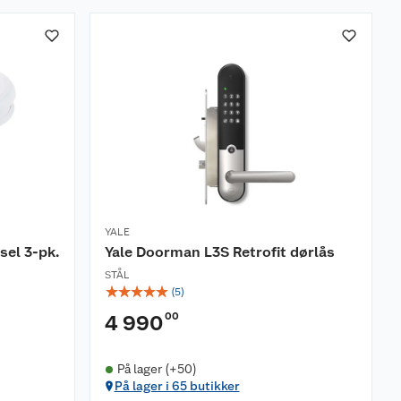
YALE
el 3-pk.
Yale Doorman L3S Retrofit dørlås
STÅL
☆
☆
☆
☆
☆
(
5
)
00
4 990
På lager (+50)
På lager i 65 butikker