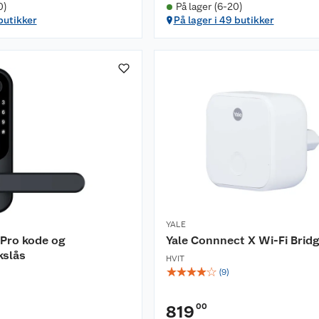
0)
På lager (6-20)
 butikker
På lager i 49 butikker
YALE
 Pro kode og
Yale Connnect X Wi-Fi Brid
kslås
HVIT
☆
☆
☆
☆
☆
(
9
)
00
819