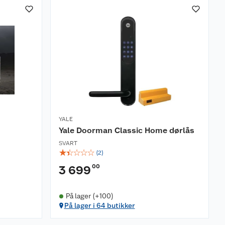
YALE
Yale Doorman Classic Home dørlås
SVART
☆
☆
☆
☆
☆
(
2
)
00
3 699
På lager (+100)
På lager i 64 butikker