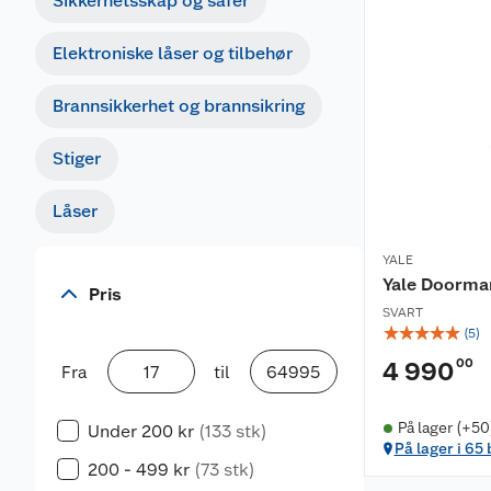
Sikkerhetsskap og safer
Elektroniske låser og tilbehør
Brannsikkerhet og brannsikring
Stiger
Låser
YALE
Yale Doorman
Pris
SVART
☆
☆
☆
☆
☆
(
5
)
00
4 990
Fra
til
På lager (+50
Under 200 kr
(133 stk)
På lager i 65
200 - 499 kr
(73 stk)