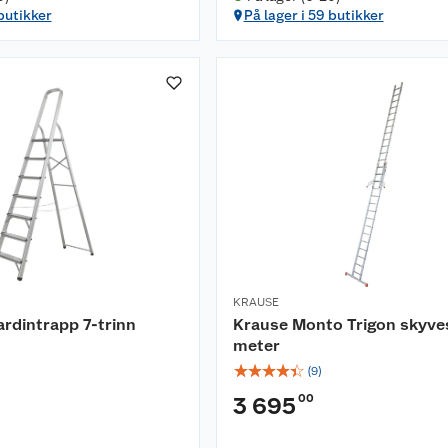
 butikker
På lager i 59 butikker
KRAUSE
ardintrapp 7-trinn
Krause Monto Trigon skyves
meter
☆
☆
☆
☆
☆
(
9
)
00
3 695