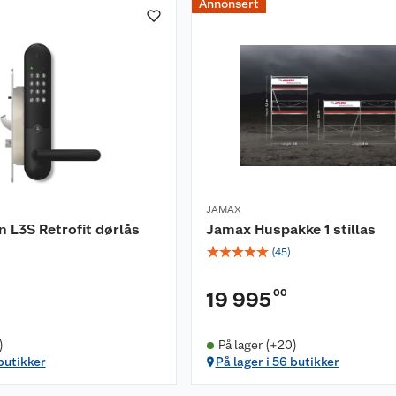
Annonsert
JAMAX
 L3S Retrofit dørlås
Jamax Huspakke 1 stillas
☆
☆
☆
☆
☆
(
45
)
00
19 995
)
På lager (+20)
 butikker
På lager i 56 butikker