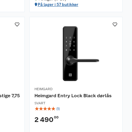
På lager i 57 butikker
HEIMGARD
tige 7,75
Heimgard Entry Lock Black dørlås
SVART
☆
☆
☆
☆
☆
(
1
)
00
2 490