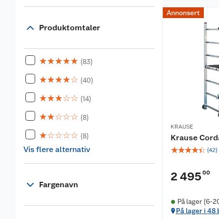
Annonsert
Produktomtaler
☆
☆
☆
☆
☆
(83)
☆
☆
☆
☆
☆
(40)
☆
☆
☆
☆
☆
(14)
☆
☆
☆
☆
☆
(8)
KRAUSE
☆
☆
☆
☆
☆
(8)
Krause Corda
Vis flere alternativ
☆
☆
☆
☆
☆
(
42
)
00
2 495
Fargenavn
På lager (6-2
På lager i 48