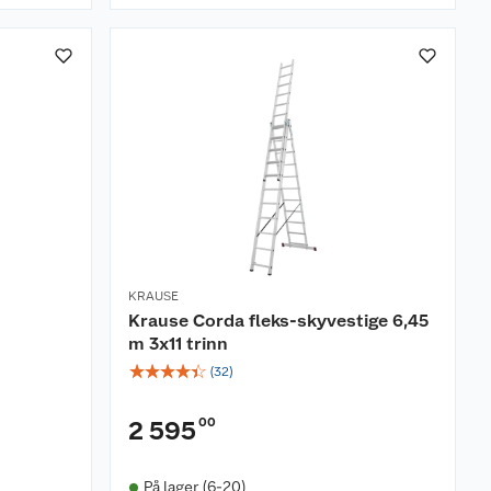
KRAUSE
Krause Corda fleks-skyvestige 6,45
m 3x11 trinn
☆
☆
☆
☆
☆
(
32
)
00
2 595
På lager (6-20)