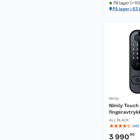
På lager (+10
På lager i 63
Nimly
Nimly Touch
fingeravtryk
ALL BLACK
☆
☆
☆
☆
☆
(
48
)
00
3 990