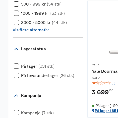
500 - 999 kr
(54 stk)
1000 - 1999 kr
(33 stk)
2000 - 5000 kr
(44 stk)
Vis flere alternativ
Lagerstatus
YALE
På lager
(351 stk)
Yale Doorma
På leverandørlager
(26 stk)
SØLV
☆
☆
☆
☆
☆
(
2
)
00
3 699
Kampanje
På lager (+50
På lager i 65
Kampanje
(7 stk)