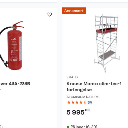
Annonsert
KRAUSE
lver 43A-233B
Krause Monto clim-tec-1
r
forlengelse
ALUMINIUM NATURE
☆
☆
☆
☆
☆
(
8
)
00
5 995
0)
På lager (6-20)