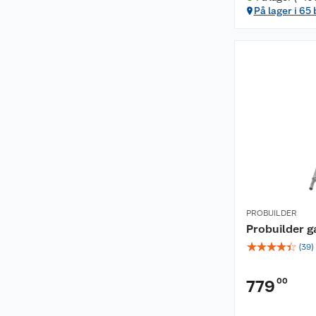
På lager i 65
PROBUILDER
Probuilder g
☆
☆
☆
☆
☆
(
39
)
00
779