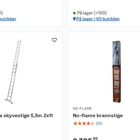
0)
På lager (+100)
 butikker
På lager i 65 butikker
NO-FLAME
 skyvestige 5,3m 2x11
No-flame brannstige
☆
☆
☆
☆
☆
(
10
)
00