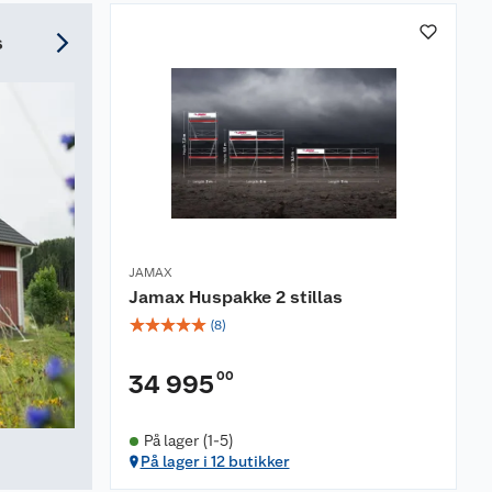
s
JAMAX
Jamax Huspakke 2 stillas
☆
☆
☆
☆
☆
(
8
)
00
34 995
På lager (1-5)
På lager i 12 butikker