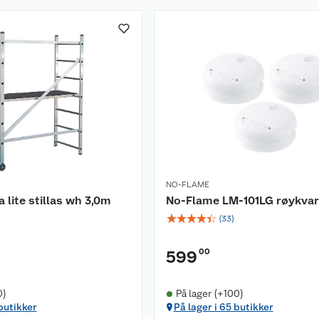
NO-FLAME
 lite stillas wh 3,0m
No-Flame LM-101LG røykvars
☆
☆
☆
☆
☆
(
33
)
00
599
0)
På lager (+100)
 butikker
På lager i 65 butikker