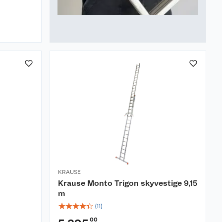
KRAUSE
Krause Monto Trigon skyvestige 9,15
m
☆
☆
☆
☆
☆
(
11
)
00