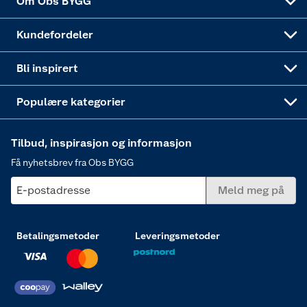
Om Obs BYGG
Obs BYGG Montering
Gavetips
Vindu
Kundefordeler
Annonserte varer
Hjem, rengjøring og hvitevarer
Bli inspirert
Varme
Populære kategorier
Tilbud, inspirasjon og informasjon
Få nyhetsbrev fra Obs BYGG
E-postadresse
Meld meg på
Betalingsmetoder
Leveringsmetoder