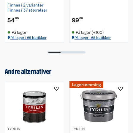
Finnes i 2 varianter
Finnes i 37 størrelser
54
90
99
00
På lager
På lager (+100)
På lager i 65 butikker
På lager i 65 butikker
Andre alternativer
Lagertømming
Om oss
Kundeservice
Nyheter
Butikker
Våre merkevarer
TYRILIN
TYRILIN
Kontakt oss