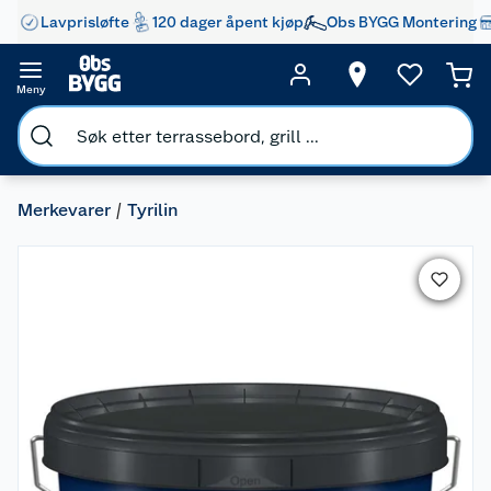
Lavprisløfte
120 dager åpent kjøp
Obs BYGG Montering
Meny
Merkevarer
Tyrilin