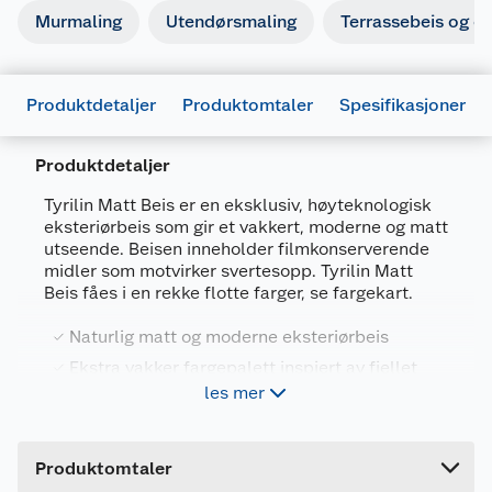
Murmaling
Utendørsmaling
Terrassebeis og ol
Produktdetaljer
Produktomtaler
Spesifikasjoner
Produktdetaljer
Tyrilin Matt Beis er en eksklusiv, høyteknologisk
eksteriørbeis som gir et vakkert, moderne og matt
Generelt
utseende. Beisen inneholder filmkonserverende
Artikkelnummer
7031157809263
midler som motvirker svertesopp. Tyrilin Matt
Beis fåes i en rekke flotte farger, se fargekart.
Leverandørens artikkelnummer
65GMCNEQA
Størrelse
4.5 L
Naturlig matt og moderne eksteriørbeis
Ekstra vakker fargepalett inspiert av fjellet
Forpakningsmål
Merking
les mer
Enkel påføring for vakkert resultat
Bruttovekt
5.174 kg
Trenger ingen grunning
Fareutsagn
Høyde
20.1 cm
Produktomtaler
Skadelig, med langtidsvirkning, for liv i
Lengde
22.4 cm
Tyrilin Matt Beis er en unik beis for utvendig
H412