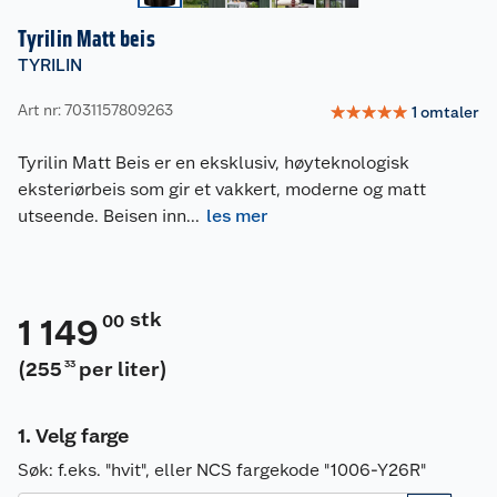
Tyrilin Matt beis
TYRILIN
Art nr: 7031157809263
☆
☆
☆
☆
☆
1
omtaler
Tyrilin Matt Beis er en eksklusiv, høyteknologisk
eksteriørbeis som gir et vakkert, moderne og matt
utseende. Beisen inn
...
les mer
stk
00
1 149
(
255
per liter
)
33
Velg farge
Søk:
f.eks. "hvit", eller NCS fargekode "1006-Y26R"