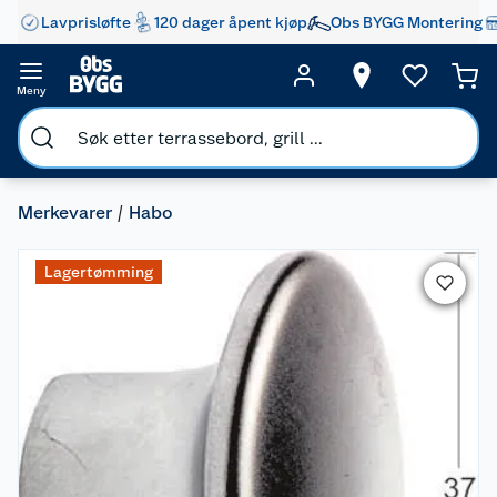
Lavprisløfte
120 dager åpent kjøp
Obs BYGG Montering
Meny
Merkevarer
Habo
Lagertømming