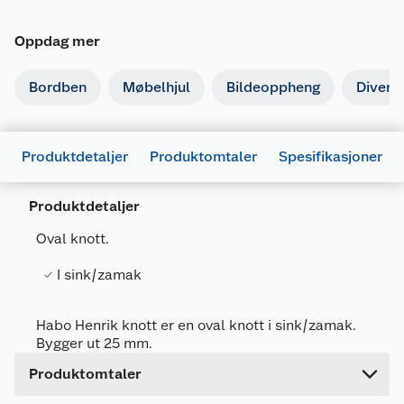
Oppdag mer
Bordben
Møbelhjul
Bildeoppheng
Divers
Produktdetaljer
Produktomtaler
Spesifikasjoner
Produktdetaljer
Generelt
Artikkelnummer
7317901002105
Oval knott.
Leverandørens artikkelnummer
100210
I sink/zamak
Forpakningsmål
Bruttovekt
0.062 kg
Habo Henrik knott er en oval knott i sink/zamak.
Bygger ut 25 mm.
Høyde
13.8 cm
Produktomtaler
Lengde
2.5 cm