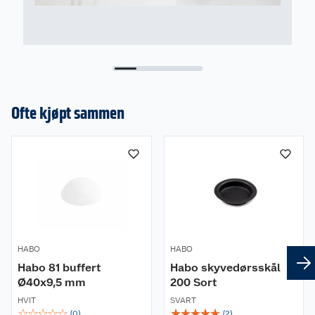
Ofte kjøpt sammen
HABO
HABO
Habo 81 buffert
Habo skyvedørsskål
Ø40x9,5 mm
200 Sort
HVIT
SVART
☆
☆
☆
☆
☆
☆
☆
☆
☆
☆
(
0
)
(
2
)