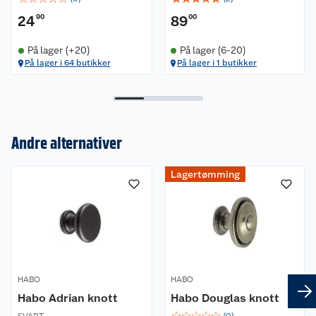
24
90
89
00
På lager (+20)
På lager (6-20)
På lager i 64 butikker
På lager i 1 butikker
Andre alternativer
Om oss
Lagertømming
Kundeservice
Nyheter
Butikker
Våre merkevarer
Kontakt oss
Våre kjeder
Retur- og angrerett
Kjøpsvilkår
Hageinspirasjon
HABO
HABO
Habo Adrian knott
Habo Douglas knott
Reklamasjon
Personvern
Lavprisløfte
Oppussing med utemaling
☆
☆
☆
☆
☆