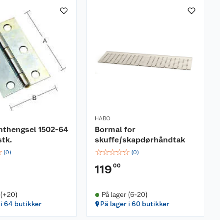
HABO
nthengsel 1502-64
Bormal for
stk.
skuffe/skapdørhåndtak
☆
☆
☆
☆
☆
☆
(
0
)
(
0
)
00
119
 (+20)
På lager (6-20)
 i 64 butikker
På lager i 60 butikker