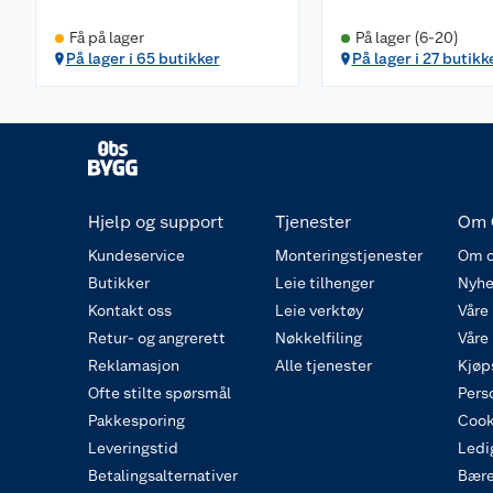
Få på lager
På lager (6-20)
På lager i 65 butikker
På lager i 27 butikk
Hjelp og support
Tjenester
Om 
Kundeservice
Monteringstjenester
Om o
Butikker
Leie tilhenger
Nyhe
Kontakt oss
Leie verktøy
Våre
Retur- og angrerett
Nøkkelfiling
Våre
Reklamasjon
Alle tjenester
Kjøp
Ofte stilte spørsmål
Pers
Pakkesporing
Cook
Leveringstid
Ledig
Betalingsalternativer
Bære