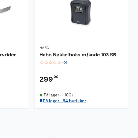
HABO
rvrider
Habo Nøkkelboks m/kode 103 SB
☆
☆
☆
☆
☆
(
0
)
00
299
På lager (+100)
På lager i 64 butikker