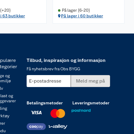
 (+20)
På lager (6-20)
 i 63 butikker
På lager i 60 butikker
pulære
Tilbud, inspirasjon og informasjon
tegorier
Få nyhetsbrev fra Obs BYGG
ge og
E-postadresse
Meld meg på
emiljø
lv
last og
ggevarer
Betalingsmetoder
Leveringsmetoder
ling
rktøy
rer
ndu