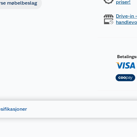
priser!
rse møbelbeslag
Drive-in
handlev
Betaling
sifikasjoner