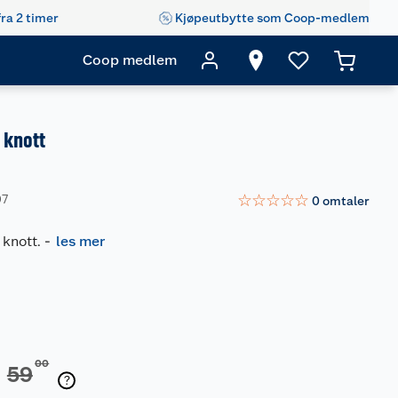
fra 2 timer
Kjøpeutbytte som Coop-medlem
Coop medlem
 knott
☆
☆
☆
☆
☆
07
0
omtaler
 knott.
-
les mer
00
59