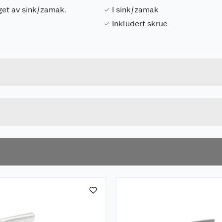
get av sink/zamak.
I sink/zamak
Inkludert skrue
Forpakningsmål
7317901001207
Bruttovekt
100120
Høyde
BØRSTET NIKKEL
Lengde
u kjøper produktet får du invitasjon til å gi en omtale.
Bredde