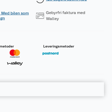
Gebyrfri faktura med
 - Med bilen som
ogn
Walley
smetoder
Leveringsmetoder