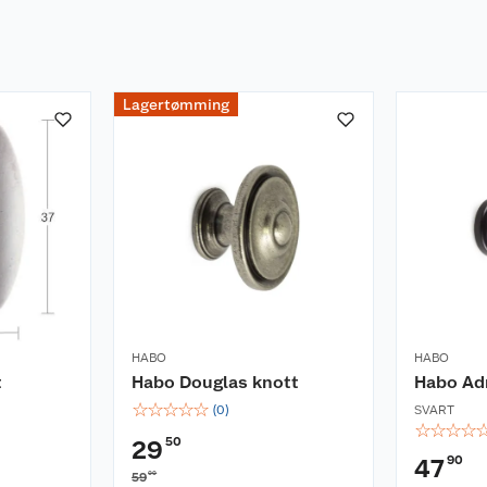
Lagertømming
HABO
HABO
t
Habo Douglas knott
Habo Adr
☆
☆
☆
☆
☆
(
0
)
SVART
☆
☆
☆
☆
50
29
90
47
00
59