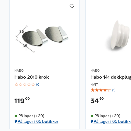
HABO
HABO
Habo 2010 krok
Habo 141 dekkplug
☆
☆
☆
☆
☆
(
0
)
HVIT
☆
☆
☆
☆
☆
(
1
)
00
90
119
34
På lager (+20)
På lager (+20)
På lager i 65 butikker
På lager i 65 butikk