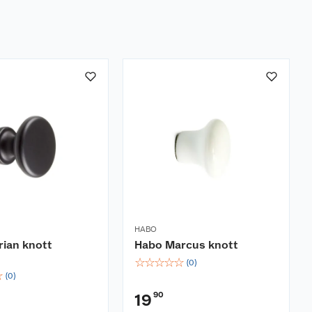
HABO
ian knott
Habo Marcus knott
☆
☆
☆
☆
☆
(
0
)
☆
(
0
)
90
19