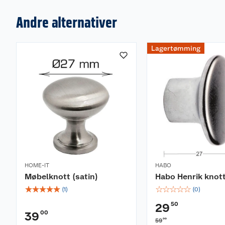
Andre alternativer
Lagertømming
HOME-IT
HABO
Møbelknott (satin)
Habo Henrik knot
☆
☆
☆
☆
☆
☆
☆
☆
☆
☆
(
1
)
(
0
)
50
29
00
39
00
59