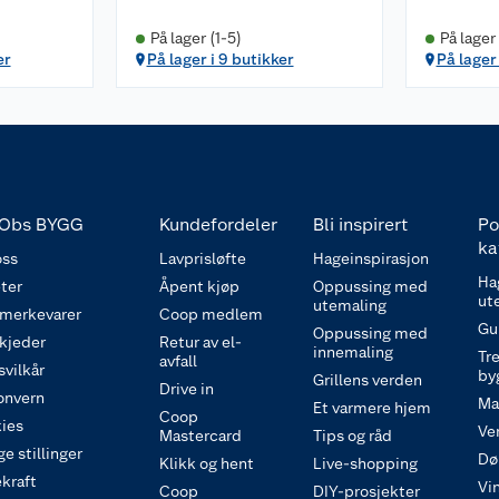
På lager (1-5)
På lager
er
På lager i 9 butikker
På lager
Obs BYGG
Kundefordeler
Bli inspirert
Po
ka
ss
Lavprisløfte
Hageinspirasjon
Ha
ter
Åpent kjøp
Oppussing med
ut
utemaling
 merkevarer
Coop medlem
Gu
Oppussing med
 kjeder
Retur av el-
innemaling
Tre
avfall
svilkår
by
Grillens verden
Drive in
onvern
Ma
Et varmere hjem
Coop
ies
Ve
Mastercard
Tips og råd
e stillinger
Dø
Klikk og hent
Live-shopping
kraft
Vi
Coop
DIY-prosjekter