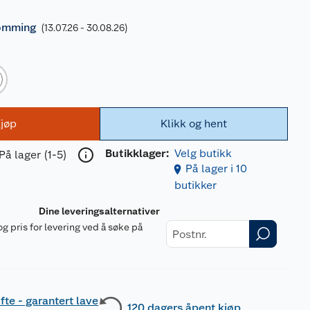
ømming
(13.07.26 - 30.08.26)
jøp
Klikk og hent
Butikklager:
Velg butikk
På lager (1-5)
På lager i 10
butikker
Dine leveringsalternativer
og pris for levering ved å søke på
r
fte - garantert lave
120 dagers åpent kjøp