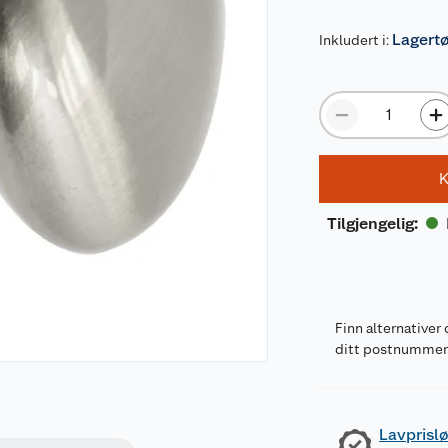
Lagert
Inkludert i:
K
Tilgjengelig
:
Finn alternativer 
ditt postnumme
Lavprislø