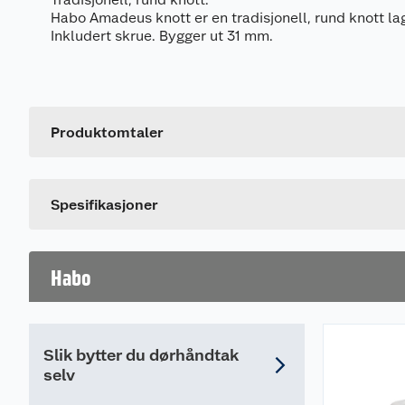
Habo Amadeus knott er en tradisjonell, rund knott la
Inkludert skrue. Bygger ut 31 mm.
Generelt
Artikkelnummer
Leverandørens artikkelnummer
Produktomtaler
Farge
Dette produktet har ikke fått noen omtale ennå. Hvis d
Spesifikasjoner
Habo
Slik bytter du dørhåndtak
selv