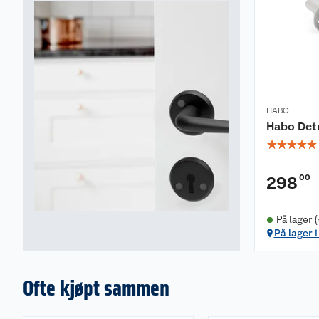
HABO
Habo Detr
☆
☆
☆
☆
☆
00
298
På lager 
På lager 
Ofte kjøpt sammen