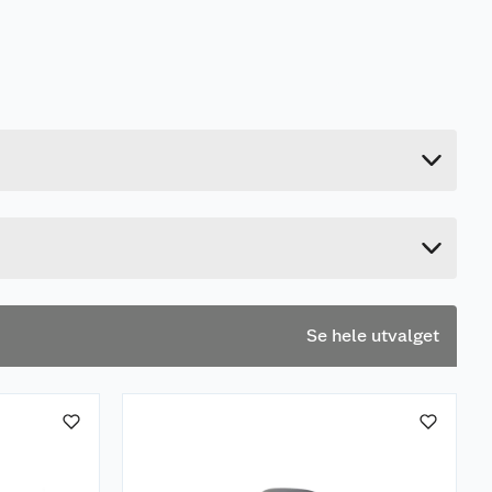
0.068 kg
3.2 cm
13.8 cm
6.5 cm
Se hele utvalget