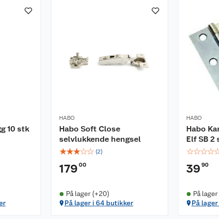
HABO
HABO
g 10 stk
Habo Soft Close
Habo Ka
selvlukkende hengsel
Elf SB 2 
☆
☆
☆
☆
☆
☆
☆
☆
☆
(
2
)
00
90
179
39
På lager (+20)
På lager
er
På lager i 64 butikker
På lager