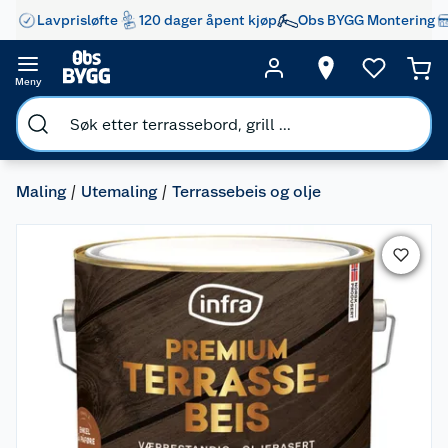
Lavprisløfte
120 dager åpent kjøp
Obs BYGG Montering
Meny
Maling
Utemaling
Terrassebeis og olje