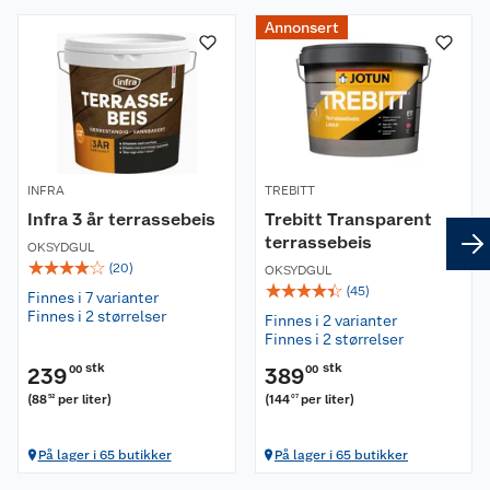
Annonsert
Om oss
Kundeservice
Nyheter
Butikker
Våre merkevarer
INFRA
TREBITT
Kontakt oss
Våre kjeder
Infra 3 år terrassebeis
Trebitt Transparent
terrassebeis
OKSYDGUL
Retur- og angrerett
Kjøpsvilkår
Hageinspirasjon
☆
☆
☆
☆
☆
(
20
)
OKSYDGUL
☆
☆
☆
☆
☆
(
45
)
Finnes i 7 varianter
Reklamasjon
Personvern
Lavprisløfte
Oppussing med utemaling
Finnes i 2 størrelser
Finnes i 2 varianter
Finnes i 2 størrelser
Ofte stilte spørsmål
Cookies
Åpent kjøp
Oppussing med innemaling
stk
stk
239
00
389
00
(
88
per liter
)
(
144
per liter
)
52
07
Pakkesporing
Monteringstjenester
Ledige stillinger
Coop medlem
Grillens verden
Hage og utemiljø
På lager i 65 butikker
På lager i 65 butikker
Leveringstid
Leie tilhenger
Bærekraft
Retur av el-avfall
Et varmere hjem
Gulv