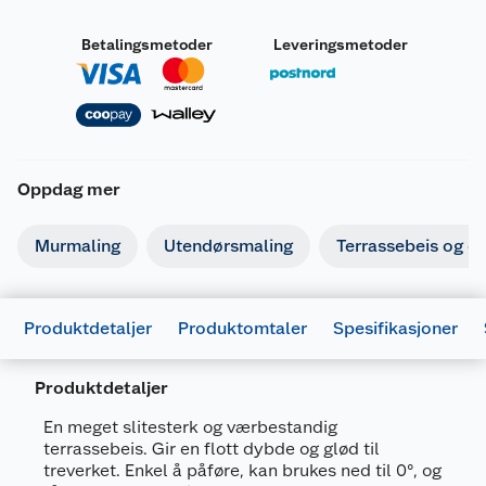
Betalingsmetoder
Leveringsmetoder
Oppdag mer
Murmaling
Utendørsmaling
Terrassebeis og ol
Produktdetaljer
Produktomtaler
Spesifikasjoner
Produktdetaljer
Generelt
En meget slitesterk og værbestandig
Artikkelnummer
7025180689541
terrassebeis. Gir en flott dybde og glød til
treverket. Enkel å påføre, kan brukes ned til 0°, og
Leverandørens artikkelnummer
5596I27