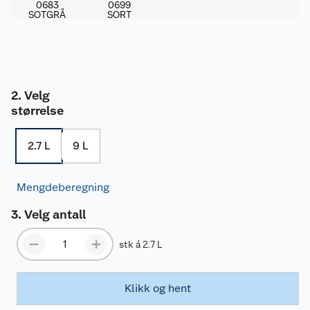
0683
0699
SOTGRÅ
SORT
Velg
størrelse
2.7 L
9 L
Mengdeberegning
Velg antall
stk á 2.7 L
Klikk og hent