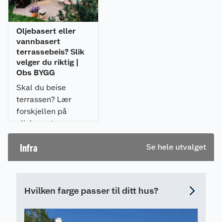
holdbarhet: 3 - 5 års vedlikholdsintervall
På nye gulv og harde tresorter anbefales kun
Oljebasert eller
1 strøk
vannbasert
Regnsikker etter 1 time (avhengig av
terrassebeis? Slik
temperatur og fuktighet)
velger du riktig |
Kan brukes ned til 0°
Obs BYGG
Skal du beise
terrassen? Lær
forskjellen på
oljebasert og
vannbasert
terrassebeis, og
Infra
Se hele utvalget
finn beisen som
passer din terrasse
Hvilken farge passer til ditt hus?