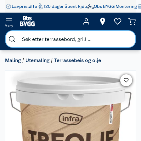
Lavprisløfte
120 dager åpent kjøp
Obs BYGG Montering
Meny
Maling
Utemaling
Terrassebeis og olje