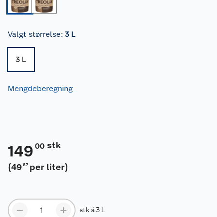
Valgt størrelse
:
3 L
3 L
Mengdeberegning
stk
00
149
(
49
per liter
)
67
stk á 3 L