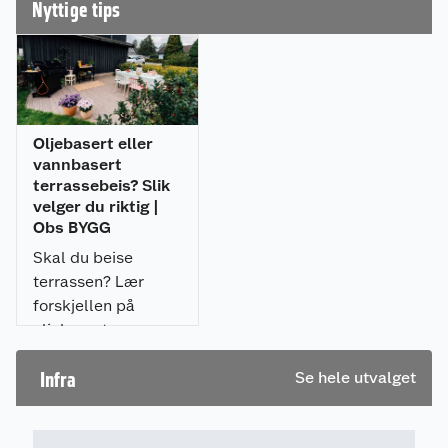
Nyttige tips
Oljebasert eller
vannbasert
terrassebeis? Slik
velger du riktig |
Obs BYGG
Skal du beise
terrassen? Lær
forskjellen på
oljebasert og
vannbasert
terrassebeis, og
Infra
Se hele utvalget
finn beisen som
passer din terrasse