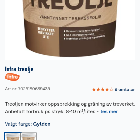
Infra treolje
Art nr: 7025180689435
☆
☆
☆
☆
☆
9
omtaler
Treoljen motvirker oppsprekking og gråning av treverket.
Anbefalt forbruk pr. strøk: 8-10 m²/liter.
-
les mer
Valgt farge
:
Gylden