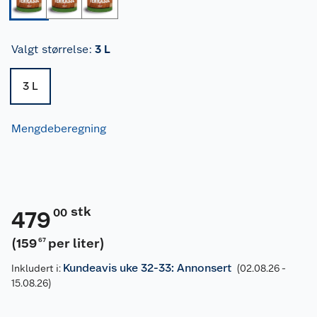
Valgt størrelse
:
3 L
3 L
Mengdeberegning
stk
00
479
(
159
per liter
)
67
Kundeavis uke 32-33: Annonsert
Inkludert i:
(02.08.26 -
15.08.26)