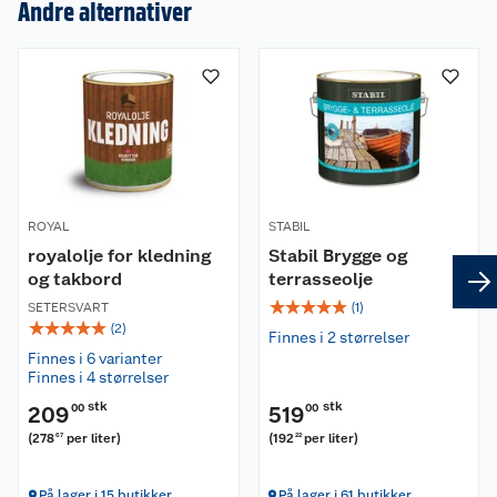
Andre alternativer
Om oss
Kundeservice
Nyheter
Butikker
Våre merkevarer
ROYAL
STABIL
Kontakt oss
Våre kjeder
royalolje for kledning
Stabil Brygge og
og takbord
terrasseolje
Retur- og angrerett
Kjøpsvilkår
Hageinspirasjon
☆
☆
☆
☆
☆
SETERSVART
(
1
)
☆
☆
☆
☆
☆
(
2
)
Finnes i 2 størrelser
Reklamasjon
Personvern
Lavprisløfte
Oppussing med utemaling
Finnes i 6 varianter
Finnes i 4 størrelser
Ofte stilte spørsmål
Cookies
Åpent kjøp
Oppussing med innemaling
stk
stk
209
00
519
00
(
278
per liter
)
(
192
per liter
)
67
22
Pakkesporing
Monteringstjenester
Ledige stillinger
Coop medlem
Grillens verden
Hage og utemiljø
På lager i 15 butikker
På lager i 61 butikker