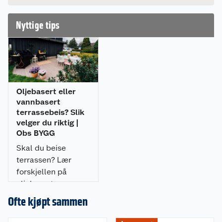
Nyttige tips
Oljebasert eller
vannbasert
terrassebeis? Slik
velger du riktig |
Obs BYGG
Skal du beise
terrassen? Lær
forskjellen på
oljebasert og
vannbasert
Ofte kjøpt sammen
terrassebeis, og
finn beisen som