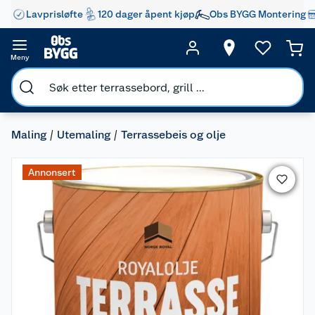
Lavprisløfte
120 dager åpent kjøp
Obs BYGG Montering
Meny
Maling
Utemaling
Terrassebeis og olje
Annonsert