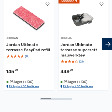
Annonsert
passer din terrasse
JORDAN
JORDAN
Jordan Ultimate
Jordan Ultimate
terrasse EasyPad refill
terrasse supersett
maleverktøy
☆
☆
☆
☆
☆
(
12
)
☆
☆
☆
☆
☆
(
21
)
145
00
449
00
På lager (+100)
På lager (+100)
På lager i 65 butikker
På lager i 65 butikker