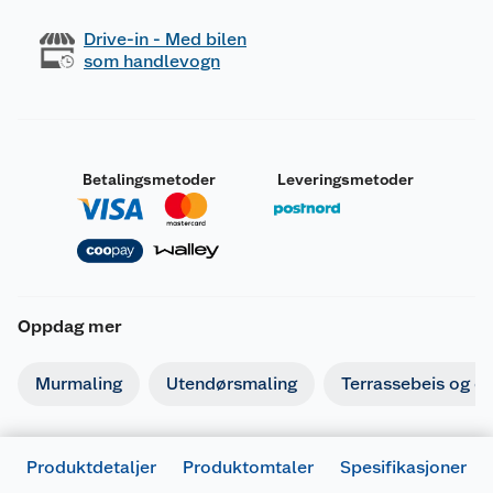
Drive-in - Med bilen
som handlevogn
Betalingsmetoder
Leveringsmetoder
Merking
Oppdag mer
Fareutsagn
H315
Irriterer huden.
Murmaling
Utendørsmaling
Terrassebeis og ol
H319
Gir alvorlig øyeirritasjon.
H317
Kan utløse en allergisk hudreaksjon.
H411
Giftig, med langtidsvirkning, for liv i vann.
Produktdetaljer
Produktomtaler
Spesifikasjoner