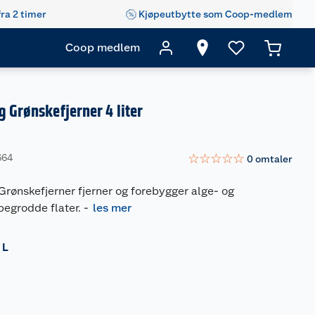
fra 2 timer
Kjøpeutbytte som Coop-medlem
Coop medlem
g Grønskefjerner 4 liter
☆
☆
☆
☆
☆
664
0
omtaler
Grønskefjerner fjerner og forebygger alge- og
begrodde flater.
-
les mer
 L