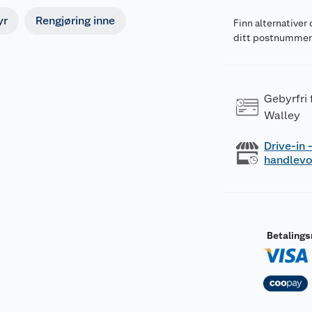
yr
Rengjøring inne
Finn alternativer 
ditt postnumme
Gebyrfri
Walley
Drive-in
handlev
Betaling