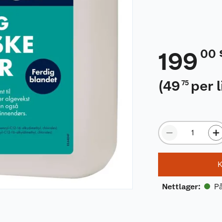
00
199
(
49
per l
75
K
På
Nettlager
: