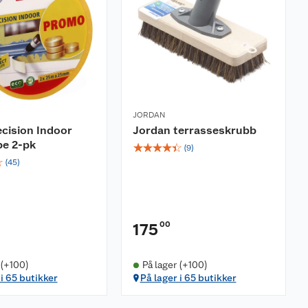
JORDAN
ecision Indoor
Jordan terrasseskrubb
pe 2-pk
☆
☆
☆
☆
☆
(
9
)
☆
(
45
)
00
175
 (+100)
På lager (+100)
 i 65 butikker
På lager i 65 butikker