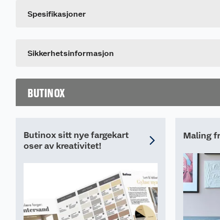
Dette produktet har ikke fått noen omtale ennå. Hvis d
Merking
Spesifikasjoner
Fareutsagn
H412
Skadelig, med langtidsvirkning, for liv i vann.
Sikkerhetsinformasjon
BUTINOX
Butinox sitt nye fargekart
Maling f
oser av kreativitet!