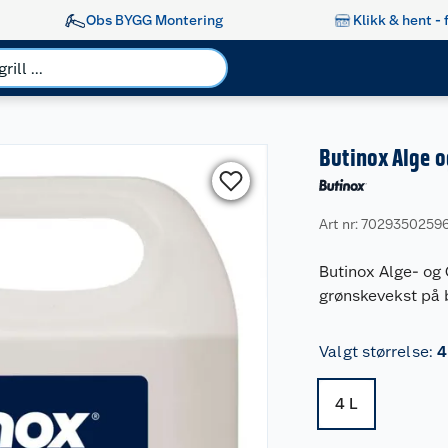
Obs BYGG Montering
Klikk & hent - 
Butinox Alge o
Art nr: 7029350259
Butinox Alge- og 
grønskevekst på 
Valgt størrelse
:
4
4 L