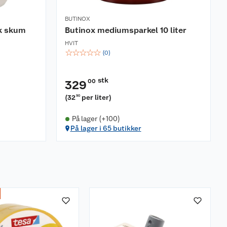
BUTINOX
sk skum
Butinox mediumsparkel 10 liter
HVIT
☆
☆
☆
☆
☆
(
0
)
stk
00
329
(
32
per liter
)
90
På lager (+100)
På lager i 65 butikker