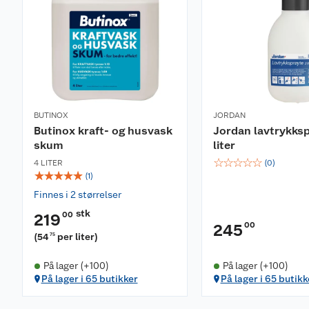
BUTINOX
JORDAN
Butinox kraft- og husvask
Jordan lavtrykksp
skum
liter
☆
☆
☆
☆
☆
4 LITER
(
0
)
☆
☆
☆
☆
☆
(
1
)
Finnes i 2 størrelser
stk
00
219
00
245
(
54
per liter
)
75
På lager (+100)
På lager (+100)
På lager i 65 butikker
På lager i 65 butikk