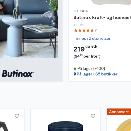
BUTINOX
Butinox kraft- og husva
4 LITER
☆
☆
☆
☆
☆
(
1
)
Finnes i 2 størrelser
stk
00
219
(
54
per liter
)
75
På lager (+100)
På lager i 65 butikker
Annonsert