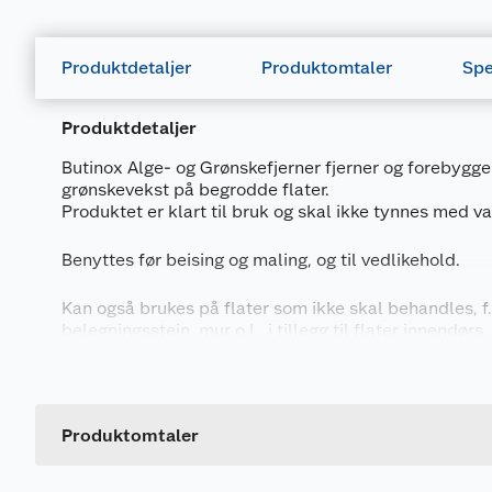
Produktdetaljer
Produktomtaler
Spe
Produktdetaljer
Butinox Alge- og Grønskefjerner fjerner og forebygge
grønskevekst på begrodde flater.
Produktet er klart til bruk og skal ikke tynnes med v
Benyttes før beising og maling, og til vedlikehold.
Kan også brukes på flater som ikke skal behandles, f.
belegningsstein, mur o.l., i tillegg til flater innendørs.
Generelt
Artikkelnummer
Leverandørens artikkelnummer
Produktomtaler
Størrelse