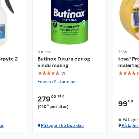
Butinox
TESA
røyte 2
Butinox Futura dør og
tesa® Pr
vindu maling
malerta
☆
☆
☆
☆
☆
☆
☆
☆
☆
(
2
)
Finnes i 2 størrelser
stk
00
279
00
99
(
410
per liter
)
29
På lager
er
På lager i 65 butikker
På lager