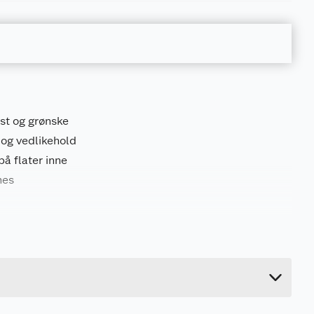
st og grønske
 og vedlikehold
på flater inne
nes
4.14 kg
24.9 cm
19.4 cm