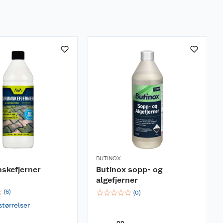
BUTINOX
skefjerner
Butinox sopp- og
algefjerner
☆
☆
☆
☆
☆
☆
(
6
)
(
0
)
størrelser