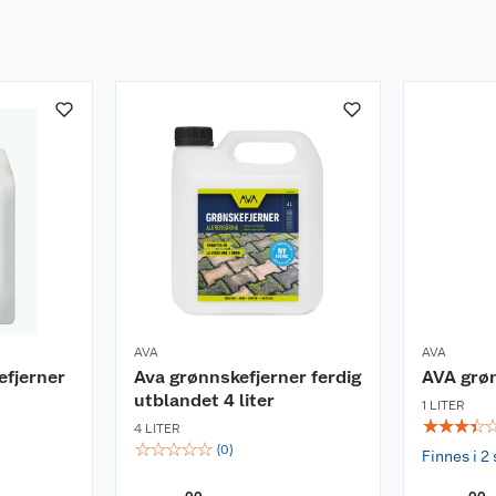
AVA
AVA
efjerner
Ava grønnskefjerner ferdig
AVA grøn
utblandet 4 liter
1 LITER
☆
☆
☆
☆
4 LITER
☆
☆
☆
☆
☆
(
0
)
Finnes i 2 