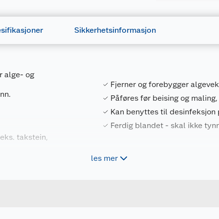
sifikasjoner
Sikkerhetsinformasjon
r alge- og
Fjerner og forebygger algevek
ann.
Påføres før beising og maling,
Kan benyttes til desinfeksjon 
Ferdig blandet - skal ikke tyn
eks. takstein,
les mer
Forpakningsmål
7029350259664
Bruttovekt
663004EVA
Høyde
4 L
Lengde