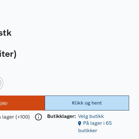
stk
iter
)
jøp
Klikk og hent
Butikklager:
Velg butikk
 lager (+100)
På lager i 65
butikker