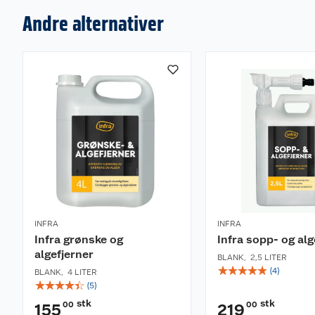
Andre alternativer
INFRA
INFRA
Infra grønske og
Infra sopp- og alg
algefjerner
BLANK
,
2,5 LITER
☆
☆
☆
☆
☆
(
4
)
BLANK
,
4 LITER
☆
☆
☆
☆
☆
(
5
)
stk
stk
00
00
155
219