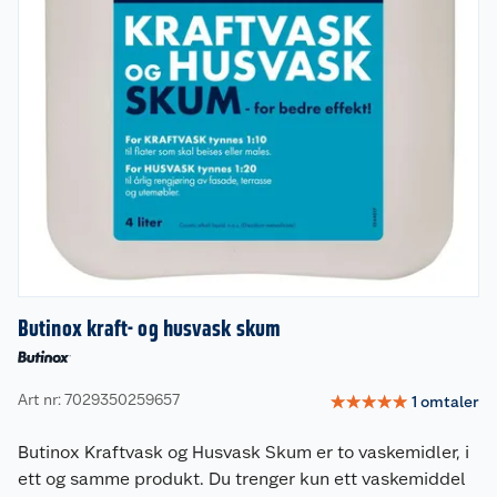
Butinox kraft- og husvask skum
Art nr: 7029350259657
☆
☆
☆
☆
☆
1
omtaler
Butinox Kraftvask og Husvask Skum er to vaskemidler, i
ett og samme produkt. Du trenger kun ett vaskemiddel