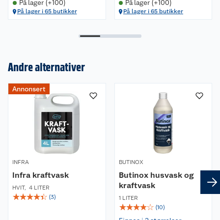
På lager (+100)
På lager (+100)
På lager i 65 butikker
På lager i 65 butikker
Andre alternativer
Annonsert
Om oss
Kundeservice
Nyheter
Butikker
Våre merkevarer
Kontakt oss
Våre kjeder
INFRA
BUTINOX
Infra kraftvask
Butinox husvask og
Retur- og angrerett
kraftvask
Kjøpsvilkår
Hageinspirasjon
HVIT
,
4 LITER
☆
☆
☆
☆
☆
(
3
)
1 LITER
☆
☆
☆
☆
☆
Reklamasjon
(
10
)
Personvern
Lavprisløfte
Oppussing med utemaling