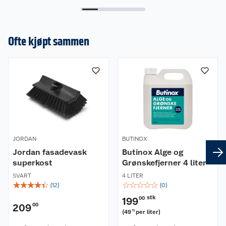
Ofte kjøpt sammen
JORDAN
BUTINOX
Jordan fasadevask
Butinox Alge og
superkost
Grønskefjerner 4 liter
SVART
4 LITER
☆
☆
☆
☆
☆
☆
☆
☆
☆
☆
(
12
)
(
0
)
stk
199
00
209
00
(
49
per liter
)
75