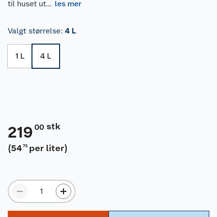
til huset ut
...
les mer
Valgt størrelse
:
4 L
1 L
4 L
stk
00
219
(
54
per liter
)
75