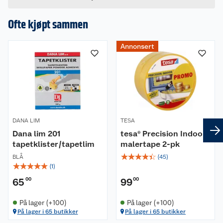
kaustisk soda (natriumhydroksid).
Ofte kjøpt sammen
Annonsert
DANA LIM
TESA
Dana lim 201
tesa® Precision Indoor
tapetklister/tapetlim
malertape 2-pk
☆
☆
☆
☆
☆
BLÅ
(
45
)
☆
☆
☆
☆
☆
(
1
)
65
00
99
00
På lager (+100)
På lager (+100)
På lager i 65 butikker
På lager i 65 butikker