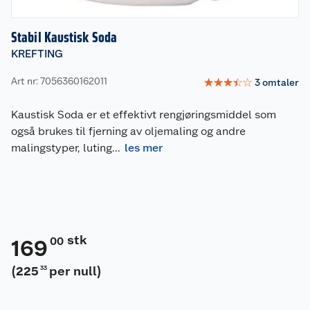
Stabil Kaustisk Soda
KREFTING
Art nr: 7056360162011
☆
☆
☆
☆
☆
3
omtaler
Kaustisk Soda er et effektivt rengjøringsmiddel som
også brukes til fjerning av oljemaling og andre
malingstyper, luting
...
les mer
stk
00
169
(
225
per null
)
33