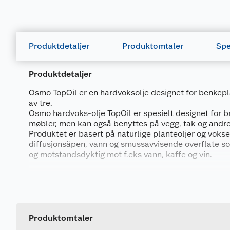
Produktdetaljer
Produktomtaler
Spe
Produktdetaljer
Osmo TopOil er en hardvoksolje designet for benkepla
av tre.
Osmo hardvoks-olje TopOil er spesielt designet for 
møbler, men kan også benyttes på vegg, tak og andre 
Produktet er basert på naturlige planteoljer og vokser
diffusjonsåpen, vann og smussavvisende overflate so
og motstandsdyktig mot f.eks vann, kaffe og vin.
Produktet er godkjent til bruk i kontakt med næringsm
Generelt
barneleker av tre og gir en langvarig beskyttelse.
Artikkelnummer
Produktet trekker inn i treet, beskytter fra innsiden,
Leverandørens artikkelnummer
Produktomtaler
overflate som enkelt kan punktvis vedlikeholdes og 