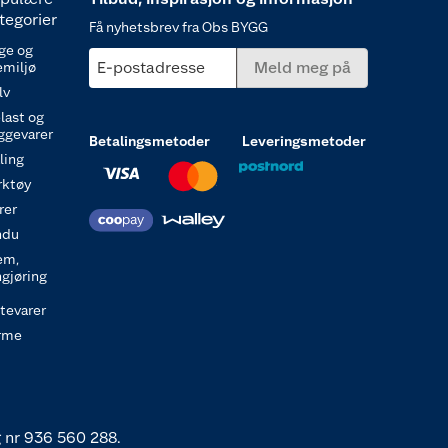
tegorier
Få nyhetsbrev fra Obs BYGG
ge og
E-postadresse
Meld meg på
emiljø
lv
last og
ggevarer
Betalingsmetoder
Leveringsmetoder
ling
rktøy
rer
ndu
em,
ngjøring
itevarer
rme
 nr 936 560 288.