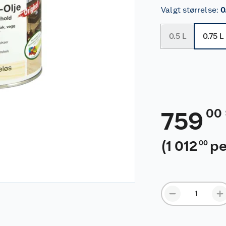
Valgt størrelse
:
0
0.5 L
0.75 L
00
759
(
1 012
pe
00