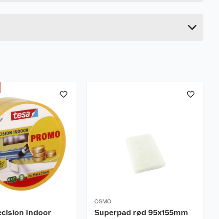
10.5 cm
10.5 cm
OSMO
ecision Indoor
Superpad rød 95x155mm