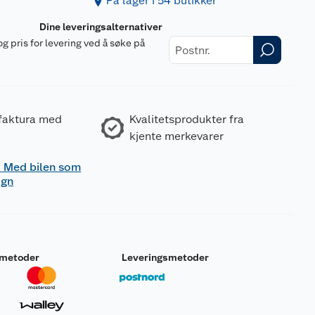
På lager i 54 butikker
Dine leveringsalternativer
og pris for levering ved å søke på
r
 faktura med
Kvalitetsprodukter fra
kjente merkevarer
 - Med bilen som
ogn
smetoder
Leveringsmetoder