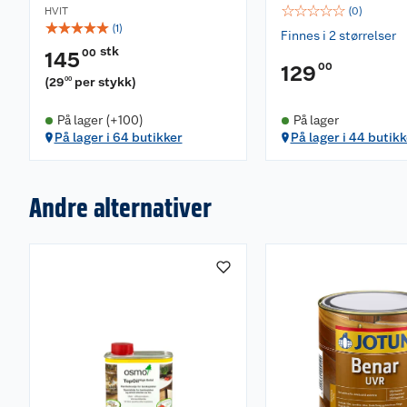
☆
☆
☆
☆
☆
HVIT
(
0
)
☆
☆
☆
☆
☆
(
1
)
Finnes i 2 størrelser
stk
00
145
00
129
(
29
per stykk
)
00
På lager (+100)
På lager
På lager i 64 butikker
På lager i 44 butikk
Andre alternativer