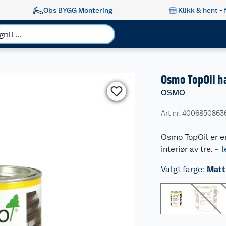
Obs BYGG Montering
Klikk & hent - 
Osmo TopOil h
OSMO
Art nr: 4006850863
Osmo TopOil er e
interiør av tre.
-
l
Valgt farge
:
Matt