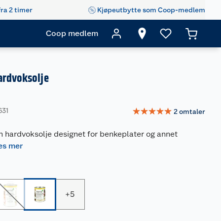
fra 2 timer
Kjøpeutbytte som Coop-medlem
Coop medlem
ardvoksolje
☆
☆
☆
☆
☆
631
2
omtaler
n hardvoksolje designet for benkeplater og annet
es mer
+
5