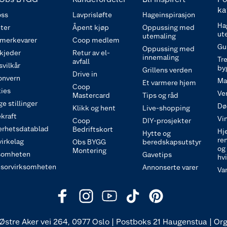
ka
ss
Lavprisløfte
Hageinspirasjon
Ha
ter
Åpent kjøp
Oppussing med
ut
utemaling
 merkevarer
Coop medlem
Gu
Oppussing med
 kjeder
Retur av el-
innemaling
Tre
avfall
svilkår
by
Grillens verden
Drive in
onvern
Ma
Et varmere hjem
Coop
ies
Ve
Mastercard
Tips og råd
e stillinger
Dø
Klikk og hent
Live-shopping
kraft
Vi
Coop
DIY-prosjekter
erhetsdatablad
Bedriftskort
Hj
Hytte og
re
irkelag
Obs BYGG
beredskapsutstyr
og
Montering
somheten
Gavetips
hv
sorvirksomheten
Annonserte varer
Va
Østre Aker vei 264, 0977 Oslo | Postboks 21 Haugenstua | Org