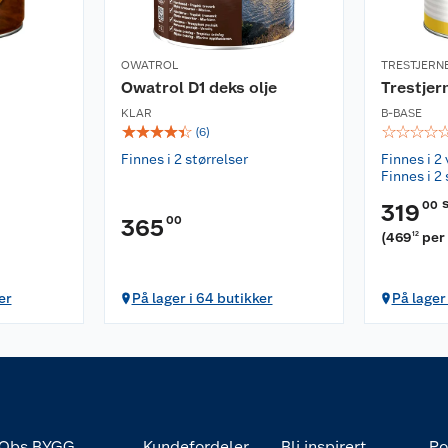
OWATROL
TRESTJERN
Owatrol D1 deks olje
Trestjer
KLAR
B-BASE
☆
☆
☆
☆
☆
☆
☆
☆
☆
(
6
)
Finnes i 2 størrelser
Finnes i 2 
Finnes i 2 
00
319
00
365
(
469
per 
12
er
På lager i 64 butikker
På lager
Obs BYGG
Kundefordeler
Bli inspirert
Po