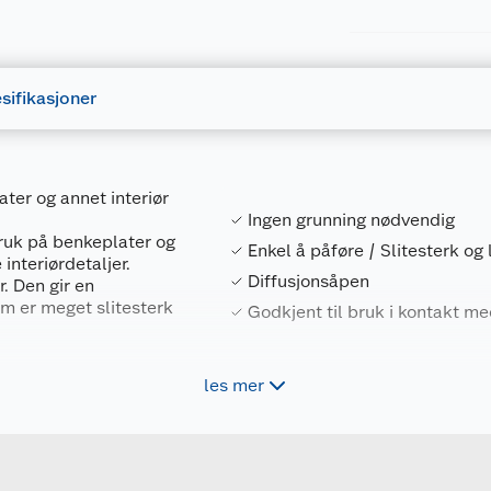
sifikasjoner
ter og annet interiør
Ingen grunning nødvendig
bruk på benkeplater og
Enkel å påføre / Slitesterk og 
interiørdetaljer.
Diffusjonsåpen
. Den gir en
m er meget slitesterk
Godkjent til bruk i kontakt m
idler, for bruk på
les mer
Forpakningsmål
4006850863631
Bruttovekt
 og gir en beskyttende
10300045
Høyde
renoveres.