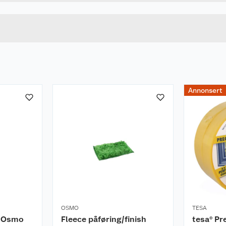
0.75 L
Lengde
mentert, dekorvoks
MATT
Bredde
Annonsert
OSMO
TESA
m Osmo
Fleece påføring/finish
tesa® Pr