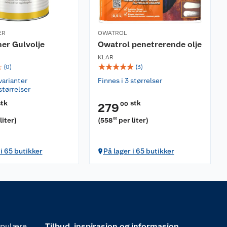
ER
OWATROL
ner Gulvolje
Owatrol penetrerende olje
KLAR
☆
☆
☆
☆
☆
☆
(
0
)
(
3
)
varianter
Finnes i 3 størrelser
størrelser
stk
stk
00
279
liter
)
(
558
per liter
)
00
 i 65 butikker
På lager i 65 butikker
pulære
Tilbud, inspirasjon og informasjon