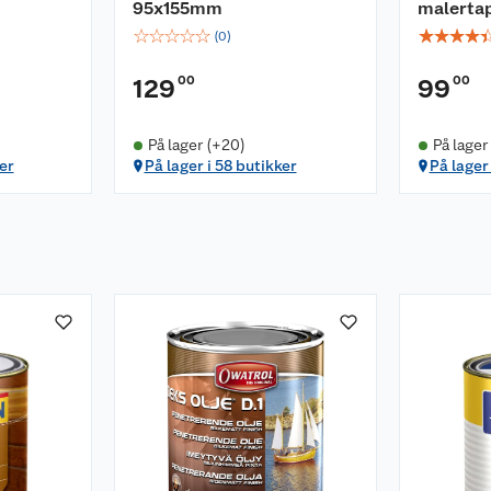
95x155mm
malerta
☆
☆
☆
☆
☆
☆
☆
☆
☆
(
0
)
00
00
129
99
På lager (+20)
På lager
er
På lager i 58 butikker
På lager