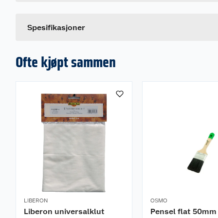
Størrelse
Ønskes det andre farger kan Osmo hardvoksolje pig
Farge
eller oljebeis benyttes i første strøk.
Spesifikasjoner
1 liter dekker ca. 24 m2 på ett strøk.
Ofte kjøpt sammen
LIBERON
OSMO
Liberon universalklut
Pensel flat 50m