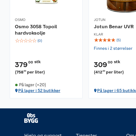
OSMO
JOTUN
Osmo 3058 Topoil
Jotun Benar UVR
hardvoksolje
KLAR
☆
☆
☆
☆
☆
☆
☆
☆
☆
☆
(
5
)
(
0
)
Finnes i 2 størrelser
stk
stk
00
00
379
309
(
758
per liter
)
(
412
per liter
)
00
00
På lager (+20)
På lager i 52 butikker
På lager i 65 butikk
Hjelp og support
Tjenester
Om 