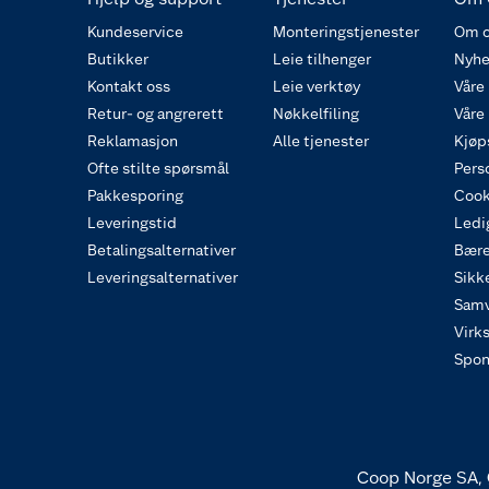
Kundeservice
Monteringstjenester
Om o
Butikker
Leie tilhenger
Nyhe
Kontakt oss
Leie verktøy
Våre
Retur- og angrerett
Nøkkelfiling
Våre
Reklamasjon
Alle tjenester
Kjøp
Ofte stilte spørsmål
Pers
Pakkesporing
Cook
Leveringstid
Ledig
Betalingsalternativer
Bære
Leveringsalternativer
Sikk
Samv
Virk
Spon
Coop Norge SA, 