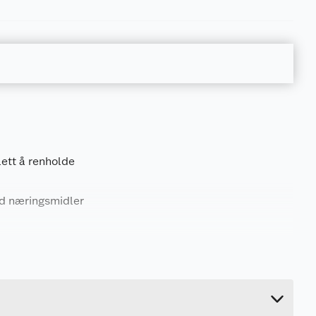
lett å renholde
ed næringsmidler
0.801 kg
12 cm