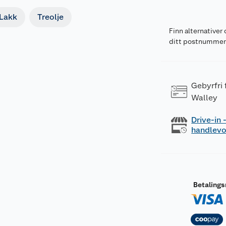
Lakk
Treolje
Finn alternativer 
ditt postnumme
Gebyrfri
Walley
Drive-in
handlev
Betaling