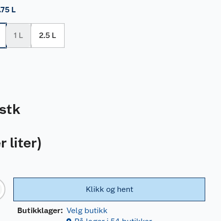
.75 L
1 L
2.5 L
stk
r liter
)
Klikk og hent
Butikklager:
Velg butikk