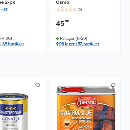
pe 2-pk
Osmo
☆
☆
☆
☆
☆
☆
(
45
)
(
0
)
90
45
 (+100)
På lager (6-20)
 i 65 butikker
På lager i 53 butikker