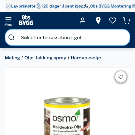
Lavprisløfte
120 dager åpent kjøp
Obs BYGG Montering
Meny
Maling
Olje, lakk og spray
Hardvoksolje