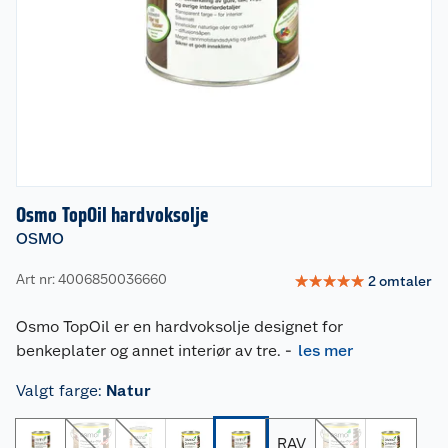
Osmo TopOil hardvoksolje
OSMO
Art nr: 4006850036660
☆
☆
☆
☆
☆
2
omtaler
Osmo TopOil er en hardvoksolje designet for
benkeplater og annet interiør av tre.
-
les mer
Valgt farge
:
Natur
RAV