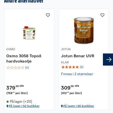
Andre alternativer
Om oss
Kundeservice
Nyheter
Butikker
Våre merkevarer
Kontakt oss
Våre kjeder
OSMO
JOTUN
Osmo 3058 Topoil
Jotun Benar UVR
Retur- og angrerett
hardvoksolje
Kjøpsvilkår
Hageinspirasjon
KLAR
☆
☆
☆
☆
☆
☆
☆
☆
☆
☆
(
5
)
(
0
)
Reklamasjon
Personvern
Lavprisløfte
Oppussing med utemaling
Finnes i 2 størrelser
Ofte stilte spørsmål
Cookies
Åpent kjøp
Oppussing med innemaling
stk
stk
379
00
309
00
(
758
per liter
)
(
412
per liter
)
00
00
Pakkesporing
Monteringstjenester
Ledige stillinger
Coop medlem
Grillens verden
Hage og utemiljø
På lager (+20)
På lager i 52 butikker
På lager i 65 butikker
Leveringstid
Leie tilhenger
Bærekraft
Retur av el-avfall
Et varmere hjem
Gulv