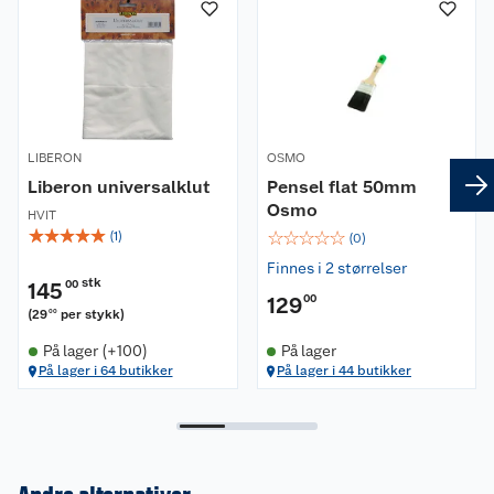
næringsmidler, for bruk på barneleker av tre og
gir en langvarig beskyttelse.
Produktet trekker inn i treet, beskytter fra
innsiden, og gir en beskyttende overflate som
enkelt kan punktvis vedlikeholdes og renoveres.
LIBERON
OSMO
Ønskes det andre farger kan Osmo hardvoksolje
Liberon universalklut
Pensel flat 50mm
pigmentert, dekorvoks eller oljebeis benyttes i
Osmo
HVIT
første strøk.
☆
☆
☆
☆
☆
☆
☆
☆
☆
☆
(
1
)
(
0
)
1 liter dekker ca. 24 m2 på ett strøk.
Finnes i 2 størrelser
stk
145
00
129
00
(
29
per stykk
)
00
På lager (+100)
På lager
På lager i 64 butikker
På lager i 44 butikker