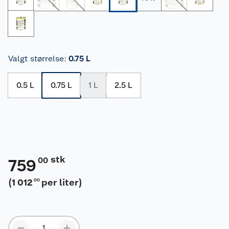
Valgt størrelse
:
0.75 L
0.5 L
0.75 L
1 L
2.5 L
stk
00
759
(
1 012
per liter
)
00