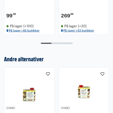
99
00
269
00
På lager (+100)
På lager (+20)
På lager i 65 butikker
På lager i 53 butikker
Andre alternativer
Om oss
Kundeservice
Nyheter
Butikker
Våre merkevarer
OSMO
OSMO
Kontakt oss
Våre kjeder