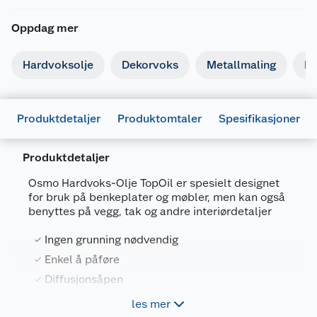
Oppdag mer
Hardvoksolje
Dekorvoks
Metallmaling
La
Produktdetaljer
Produktomtaler
Spesifikasjoner
Produktdetaljer
Osmo Hardvoks-Olje TopOil er spesielt designet
for bruk på benkeplater og møbler, men kan også
benyttes på vegg, tak og andre interiørdetaljer
Generelt
Ingen grunning nødvendig
Artikkelnummer
4006850863907
Enkel å påføre
Leverandørens artikkelnummer
13900072
Diffusjonsåpen
Forpakningsmål
Slitesterk og enkel å renholde
les mer
Bruttovekt
0.6 kg