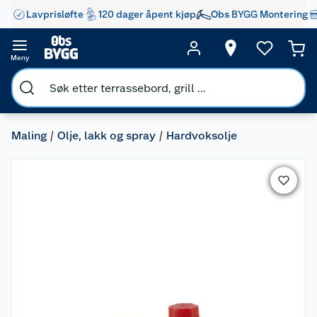
Lavprisløfte
120 dager åpent kjøp
Obs BYGG Montering
Meny
Maling
Olje, lakk og spray
Hardvoksolje