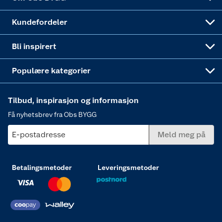
Obs BYGG Montering
Gavetips
Vindu
Kundefordeler
Annonserte varer
Hjem, rengjøring og hvitevarer
Bli inspirert
Varme
Populære kategorier
Tilbud, inspirasjon og informasjon
Få nyhetsbrev fra Obs BYGG
E-postadresse
Meld meg på
Betalingsmetoder
Leveringsmetoder