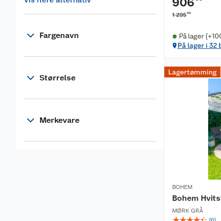
906
00
1 295
Fargenavn
På lager (+10
På lager i 32 
Lagertømming
Størrelse
Merkevare
BOHEM
Bohem Hvits
MØRK GRÅ
☆
☆
☆
☆
☆
(
6
)