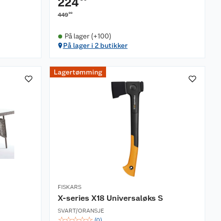
224
00
449
På lager (+100)
På lager i 2 butikker
Lagertømming
FISKARS
X-series X18 Universaløks S
SVART/ORANSJE
☆
☆
☆
☆
☆
(
0
)