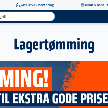
Obs BYGG Montering
Klikk & hent - 
Lagertømming