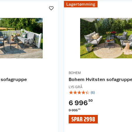
Lagertømming
BOHEM
 sofagruppe
Bohem Hvitsten sofagrupp
LYS GRÅ
☆
☆
☆
☆
☆
(
6
)
50
6 996
00
9 995
SPAR 2998