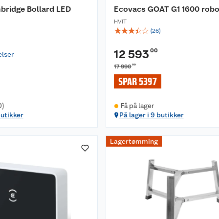
bridge Bollard LED
Ecovacs GOAT G1 1600 robo
HVIT
☆
☆
☆
☆
☆
(
26
)
00
12 593
elser
00
17 990
SPAR 5397
0)
Få på lager
butikker
På lager i 9 butikker
Lagertømming