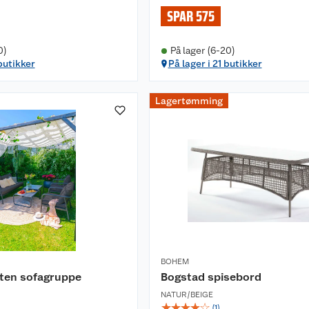
SPAR 575
0)
På lager (6-20)
butikker
På lager i 21 butikker
Lagertømming
BOHEM
ten sofagruppe
Bogstad spisebord
NATUR/BEIGE
☆
☆
☆
☆
☆
(
1
)