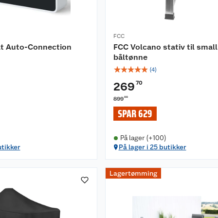
FCC
t Auto-Connection
FCC Volcano stativ til small
båltønne
☆
☆
☆
☆
☆
(
4
)
70
269
00
899
SPAR 629
På lager (+100)
utikker
På lager i 25 butikker
Lagertømming