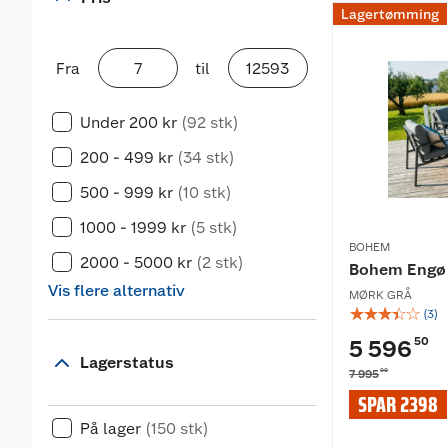
Lagertømming
Fra
til
Under 200 kr
(92 stk)
200 - 499 kr
(34 stk)
500 - 999 kr
(10 stk)
1000 - 1999 kr
(5 stk)
BOHEM
2000 - 5000 kr
(2 stk)
Bohem Engø
Vis flere alternativ
MØRK GRÅ
☆
☆
☆
☆
☆
(
3
)
50
5 596
Lagerstatus
00
7 995
SPAR 2398
På lager
(150 stk)