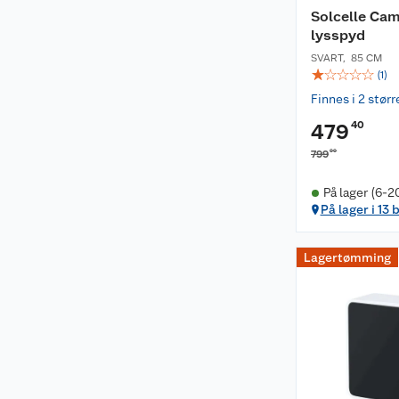
Solcelle Cam
lysspyd
SVART
,
85 CM
☆
☆
☆
☆
☆
(
1
)
Finnes i 2 størr
40
479
00
799
På lager (6-2
På lager i 13 
Lagertømming