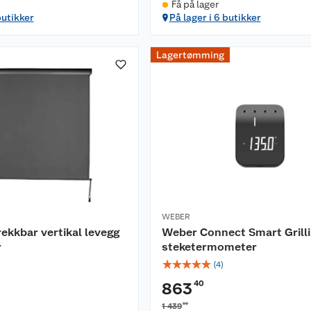
Få på lager
butikker
På lager i 6 butikker
Lagertømming
WEBER
kkbar vertikal levegg
Weber Connect Smart Grill
r
steketermometer
☆
☆
☆
☆
☆
(
4
)
40
863
00
1 439