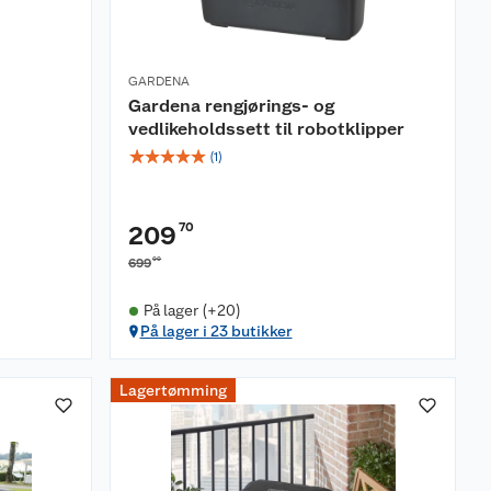
GARDENA
Gardena rengjørings- og
vedlikeholdssett til robotklipper
☆
☆
☆
☆
☆
(
1
)
70
209
00
699
På lager (+20)
På lager i 23 butikker
Lagertømming