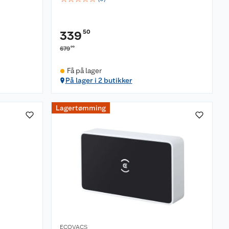
50
339
00
679
Få på lager
På lager i 2 butikker
Lagertømming
ECOVACS