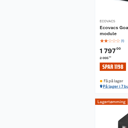
ECOVACS
Ecovacs Goa
module
☆
☆
☆
☆
☆
(
1
)
00
1 797
00
2 995
SPAR 1198
Få på lager
På lager i 7 b
Lagertømming