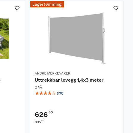
Lagertømming
ANDRE MERKEVARER
e
Uttrekkbar levegg 1,4x3 meter
GRÅ
☆
☆
☆
☆
☆
(
28
)
50
626
00
895