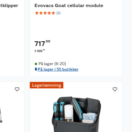
tklipper
Evovacs Goat cellular module
☆
☆
☆
☆
☆
(
2
)
00
717
00
1 195
På lager (6-20)
På lager i 55 butikker
Lagertømming