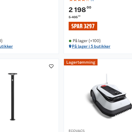
00
2 198
00
5 495
SPAR 3297
0)
På lager (+100)
utikker
På lager i 5 butikker
Lagertømming
ECOVACS