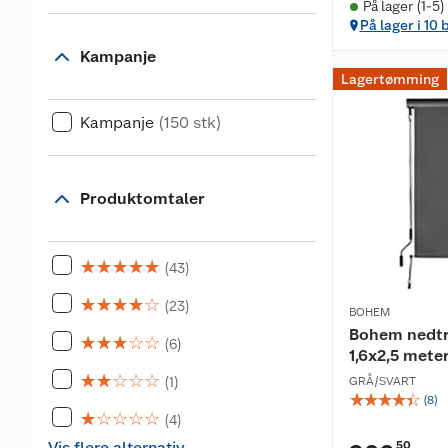
På lager (1-5)
På lager i 10 
Kampanje
Lagertømming
Kampanje
(150 stk)
Produktomtaler
☆
☆
☆
☆
☆
(43)
☆
☆
☆
☆
☆
(23)
BOHEM
Bohem nedtre
☆
☆
☆
☆
☆
(6)
1,6x2,5 mete
☆
☆
☆
☆
☆
(1)
GRÅ/SVART
☆
☆
☆
☆
☆
(
8
)
☆
☆
☆
☆
☆
(4)
Vis flere alternativ
50