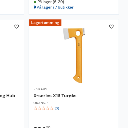
På lager (6-20)
På lager i 7 butikker
Lagertømming
FISKARS
ing Hub
X-series X13 Turøks
ORANSJE
☆
☆
☆
☆
☆
(
0
)
50