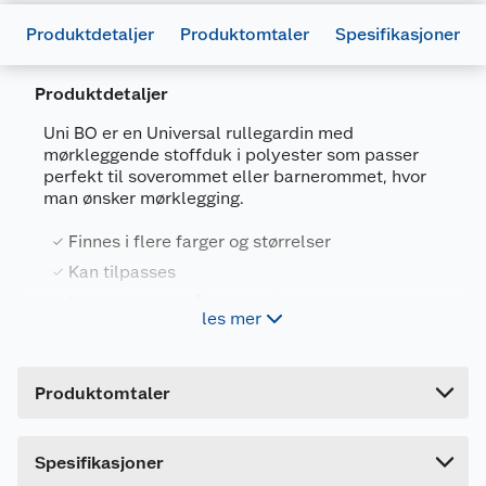
Produktdetaljer
Produktomtaler
Spesifikasjoner
Produktdetaljer
Generelt
Uni BO er en Universal rullegardin med
Artikkelnummer
5702334701343
mørkleggende stoffduk i polyester som passer
perfekt til soverommet eller barnerommet, hvor
Leverandørens artikkelnummer
8470134
man ønsker mørklegging.
Størrelse
140 X 175 CM
Finnes i flere farger og størrelser
Farge
HVIT
Kan tilpasses
Forpakningsmål
Kan monteres på vegg og i tak
les mer
Bruttovekt
mørkleggende
1 kg
Høyde
5 cm
Produktomtaler
Uni BO leveres med kjedetrekk i hvit plast, som
Lengde
151 cm
kan plasseres på høyre eller vestre side etter
behov. Lengde på kjedet er 100 cm, og det
Bredde
5 cm
medfølger barnesikring for å feste kjedet stramt.
Spesifikasjoner
Kan kappes minst 1 cm i hver side.