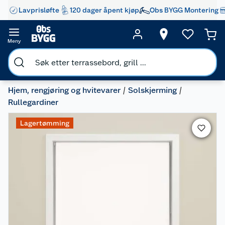
Lavprisløfte
120 dager åpent kjøp
Obs BYGG Montering
Meny
Hjem, rengjøring og hvitevarer
Solskjerming
Rullegardiner
Lagertømming