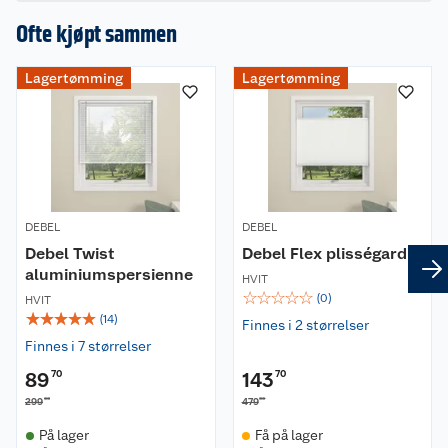
Ofte kjøpt sammen
Vær oppmerksom på at målene som er angitt på
produktet alltid inkluderer eventuelle beslag.
Dette skal gjøre det enklere for deg å vurdere om
Lagertømming
Lagertømming
produktet passer til vinduet ditt. Det medfølger
beslag, skruer, barnesikring og veiledning for
montering.
Vedlikehold: Rengjøres forsiktig med en fuktig
klut eller børste.
DEBEL
DEBEL
Finnes i størrelser:
Debel Twist
Debel Flex plisségardin
aluminiumspersienne
HVIT
60X175 cm
☆
☆
☆
☆
☆
(
0
)
HVIT
80X175 cm
☆
☆
☆
☆
☆
(
14
)
Finnes i 2 størrelser
100X175 cm
Finnes i 7 størrelser
110X175 cm
89
70
143
70
120X175 cm
00
00
299
479
130X175 cm
På lager
140X175 cm
Få på lager