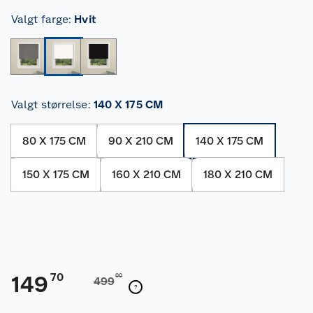
Valgt farge
:
Hvit
Valgt størrelse
:
140 X 175 CM
80 X 175 CM
90 X 210 CM
140 X 175 CM
150 X 175 CM
160 X 210 CM
180 X 210 CM
70
149
00
499