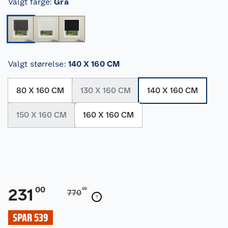
Valgt farge
:
Grå
Valgt størrelse
:
140 X 160 CM
80 X 160 CM
130 X 160 CM
140 X 160 CM
150 X 160 CM
160 X 160 CM
00
231
00
770
SPAR 539