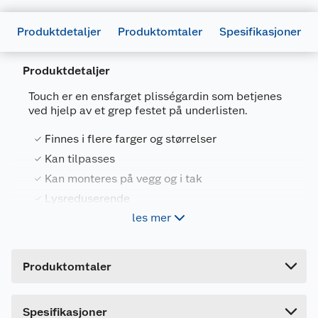
Produktdetaljer
Produktomtaler
Spesifikasjoner
Produktdetaljer
Generelt
Touch er en ensfarget plisségardin som betjenes
Artikkelnummer
5710528626044
ved hjelp av et grep festet på underlisten.
Leverandørens artikkelnummer
744950140
Finnes i flere farger og størrelser
Størrelse
140 X 160 CM
Kan tilpasses
Kan monteres på vegg og i tak
Farge
GRÅ
Lysreduserende
Forpakningsmål
les mer
Bruttovekt
1 kg
Touch har en trinnløs betjening som gjør det
Høyde
6 cm
enkelt å justere gardinen til ønsket høyde i
Produktomtaler
vinduet ditt. Touch passer perfekt til de fleste
Lengde
150 cm
rom, og er spesielt egnet til rom hvor barn
befinner seg. Denne gardinen er lysdempende, og
Bredde
4.5 cm
slipper inn lys i rommet - men finnes også i en
Spesifikasjoner