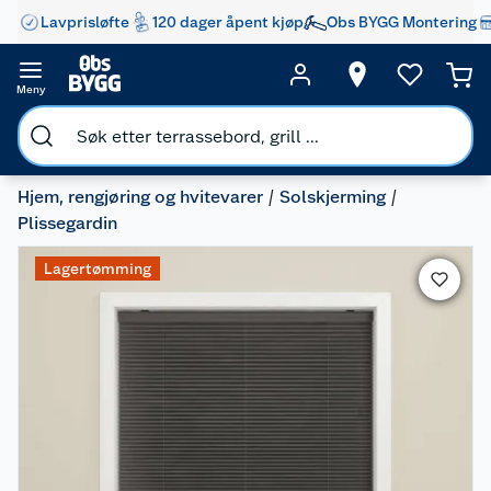
Lavprisløfte
120 dager åpent kjøp
Obs BYGG Montering
Meny
Hjem, rengjøring og hvitevarer
Solskjerming
Plissegardin
Lagertømming