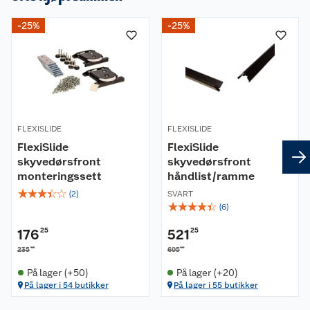
-25%
-25%
FLEXISLIDE
FLEXISLIDE
FlexiSlide
FlexiSlide
skyvedørsfront
skyvedørsfront
monteringssett
håndlist/ramme
☆
☆
☆
☆
☆
(
2
)
SVART
☆
☆
☆
☆
☆
(
6
)
176
25
521
25
00
00
235
695
På lager (+50)
På lager (+20)
På lager i 54 butikker
På lager i 55 butikker