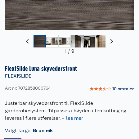
1
/
9
FlexiSlide Luna skyvedørsfront
FLEXISLIDE
Art nr: 7072858000764
☆
☆
☆
☆
☆
10
omtaler
Justerbar skyvedørsfront til FlexiSlide
garderobesystem. Tilpasses i høyden uten kutting og
leveres i flere utførelser.
-
les mer
Valgt farge
:
Brun eik