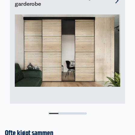
• 25 års garanti
garderobe
F
1
Ofte kjøpt sammen