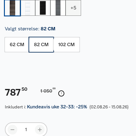
+
5
Valgt størrelse
:
82 CM
62 CM
82 CM
102 CM
50
787
00
1 050
Kundeavis uke 32-33: -25%
Inkludert i:
(02.08.26 - 15.08.26)