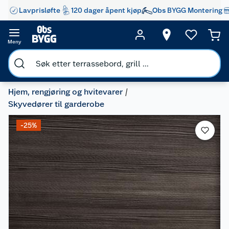
Lavprisløfte
120 dager åpent kjøp
Obs BYGG Montering
Meny
Hjem, rengjøring og hvitevarer
Skyvedører til garderobe
-25%