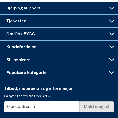
Leveringsalternativer
Nøkkelfiling
Samvirkelag
Coop Mastercard
Live-shopping
Maling
Hjelp og support
Alle tjenester
Virksomheten
Klikk og hent
DIY-prosjekter
Verktøy
Tjenester
Sponsorvirksomheten
Coop Bedriftskort
Hytte og beredskapsutstyr
Dører
Om Obs BYGG
Obs BYGG Montering
Gavetips
Vindu
Kundefordeler
Annonserte varer
Hjem, rengjøring og hvitevarer
Bli inspirert
Varme
Populære kategorier
Tilbud, inspirasjon og informasjon
Få nyhetsbrev fra Obs BYGG
E-postadresse
Meld meg på