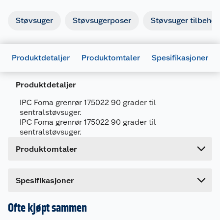
Støvsuger
Støvsugerposer
Støvsuger tilbehør
Produktdetaljer
Produktomtaler
Spesifikasjoner
Generelt
Artikkelnummer
7050481750225
Produktdetaljer
Leverandørens artikkelnummer
175022
IPC Foma grenrør 175022 90 grader til
Forpakningsmål
sentralstøvsuger.
Bruttovekt
0.12 kg
IPC Foma grenrør 175022 90 grader til
sentralstøvsuger.
Høyde
25 cm
Produktomtaler
Lengde
21 cm
Bredde
5 cm
Dette produktet har ikke fått noen omtale ennå.
Spesifikasjoner
Hvis du kjøper produktet får du invitasjon til å gi
en omtale.
Ofte kjøpt sammen