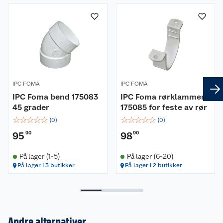
IPC FOMA
IPC FOMA
IPC Foma bend 175083
IPC Foma rørklammer
45 grader
175085 for feste av rør
☆
☆
☆
☆
☆
☆
☆
☆
☆
☆
(
0
)
(
0
)
95
90
98
90
På lager (1-5)
På lager (6-20)
På lager i 3 butikker
På lager i 2 butikker
Om oss
Andre alternativer