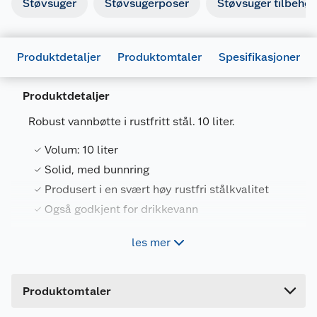
Støvsuger
Støvsugerposer
Støvsuger tilbehør
Produktdetaljer
Produktomtaler
Spesifikasjoner
Produktdetaljer
Robust vannbøtte i rustfritt stål. 10 liter.
Volum: 10 liter
Generelt
Solid, med bunnring
Artikkelnummer
7028640069815
Produsert i en svært høy rustfri stålkvalitet
Leverandørens artikkelnummer
641225
Også godkjent for drikkevann
Forpakningsmål
les mer
Robust vannbøtte i rustfritt stål. 10 liter.
Bruttovekt
1.2 kg
Høyde
25 cm
Egenskaper
Produktomtaler
Lengde
25 cm
Produsert i en svært høy rustfri stålkvalitet