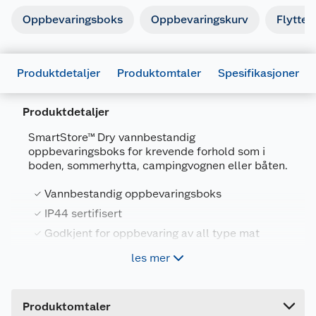
Oppbevaringsboks
Oppbevaringskurv
Flyttee
Produktdetaljer
Produktomtaler
Spesifikasjoner
Produktdetaljer
Generelt
SmartStore™ Dry vannbestandig
Artikkelnummer
7332462040090
oppbevaringsboks for krevende forhold som i
boden, sommerhytta, campingvognen eller båten.
Leverandørens artikkelnummer
3461050
Vannbestandig oppbevaringsboks
Størrelse
50 X 40 X 27 CM
IP44 sertifisert
Farge
GRÅ
Godkjent for oppbevaring av all type mat
Forpakningsmål
10 år garanti, Produsert i Sverige
les mer
Bruttovekt
1.718 kg
Høyde
27 cm
Oppbevaringsboksen holder fuktighet, støv og
Produktomtaler
insekter ute. Motstandsdyktig mot høye
Lengde
50 cm