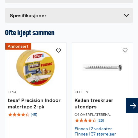
temperaturendringer (-40 til +70 C) og har IP44-
klassifisering. Finnes i 34 L og 55 L
Bredde
40 cm
Dette produktet har ikke fått noen omtale ennå.
Spesifikasjoner
Hvis du kjøper produktet får du invitasjon til å gi
en omtale.
Ofte kjøpt sammen
Annonsert
TESA
KELLEN
tesa® Precision Indoor
Kellen treskruer
malertape 2-pk
utendørs
☆
☆
☆
☆
☆
(
45
)
C4 OVERFLATEBEHA.
☆
☆
☆
☆
☆
(
25
)
Finnes i 2 varianter
Finnes i 37 størrelser