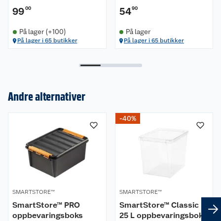
99
00
54
90
På lager (+100)
På lager
På lager i 65 butikker
På lager i 65 butikker
Andre alternativer
Om oss
-40%
Kundeservice
Nyheter
Butikker
Våre merkevarer
Kontakt oss
Våre kjeder
SMARTSTORE™
SMARTSTORE™
SmartStore™ PRO
SmartStore™ Classic
Retur- og angrerett
Kjøpsvilkår
Hageinspirasjon
oppbevaringsboks
25 L oppbevaringsboks