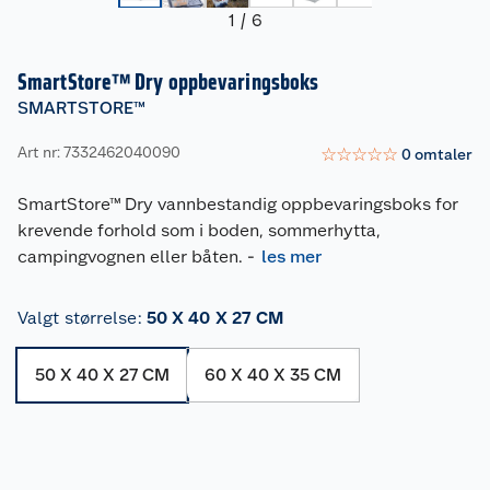
1
/
6
SmartStore™ Dry oppbevaringsboks
SMARTSTORE™
Art nr: 7332462040090
☆
☆
☆
☆
☆
0
omtaler
SmartStore™ Dry vannbestandig oppbevaringsboks for
krevende forhold som i boden, sommerhytta,
campingvognen eller båten.
-
les mer
Valgt størrelse
:
50 X 40 X 27 CM
50 X 40 X 27 CM
60 X 40 X 35 CM