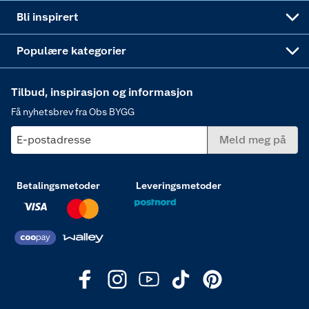
Annonserte varer
Hjem, rengjøring og hvitevarer
Bli inspirert
Varme
Populære kategorier
Tilbud, inspirasjon og informasjon
Få nyhetsbrev fra Obs BYGG
E-postadresse
Meld meg på
Betalingsmetoder
Leveringsmetoder