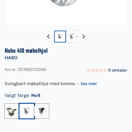
Habo 410 møbelhjul
HABO
Art nr: 7317900172090
☆
☆
☆
☆
☆
0
omtaler
Svingbart møbelhjul med brems.
-
les mer
Valgt farge
:
Hvit