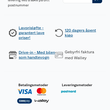
levering ved å søke på ditt
postnummer
Lavprisløfte -
120 dagers åpent
garantert lave
kjøp
priser!
Gebyrfri faktura
Drive-in - Med bilen
som handlevogn
med Walley
Betalingsmetoder
Leveringsmetoder