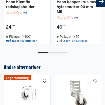
Habo Klemfix
Habo Kappeskrue med
redskapsholder
hylsemutter 90 mm
M5
☆
☆
☆
☆
☆
(
0
)
☆
☆
☆
☆
☆
(
0
)
24
90
49
00
På lager (+100)
På lager (+20)
På lager i 65 butikker
På lager i 64 butikker
Andre alternativer
Om oss
Lagertømming
Kundeservice
Nyheter
Butikker
Våre merkevarer