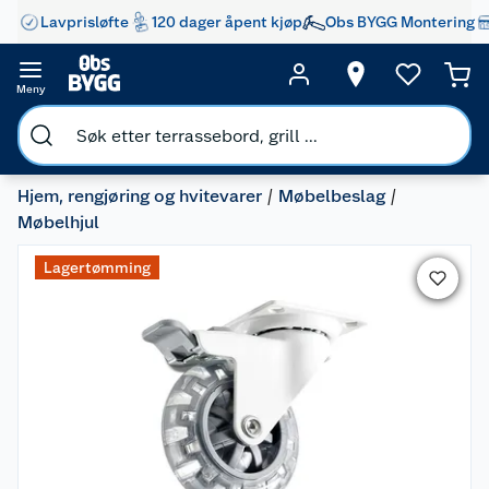
Lavprisløfte
120 dager åpent kjøp
Obs BYGG Montering
Meny
Hjem, rengjøring og hvitevarer
Møbelbeslag
Møbelhjul
Lagertømming