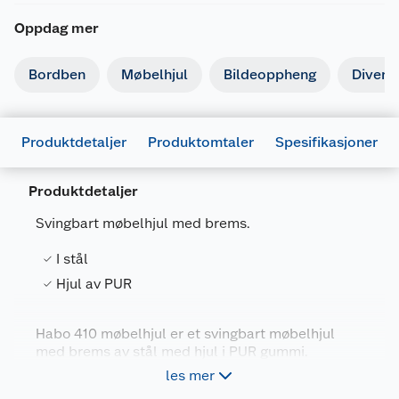
Oppdag mer
Bordben
Møbelhjul
Bildeoppheng
Divers
Produktdetaljer
Produktomtaler
Spesifikasjoner
Produktdetaljer
Svingbart møbelhjul med brems.
Generelt
I stål
Artikkelnummer
7317900172090
Hjul av PUR
Leverandørens artikkelnummer
17209
Farge
HVIT
Habo 410 møbelhjul er et svingbart møbelhjul
med brems av stål med hjul i PUR gummi.
Forpakningsmål
les mer
Bruttovekt
0.32 kg