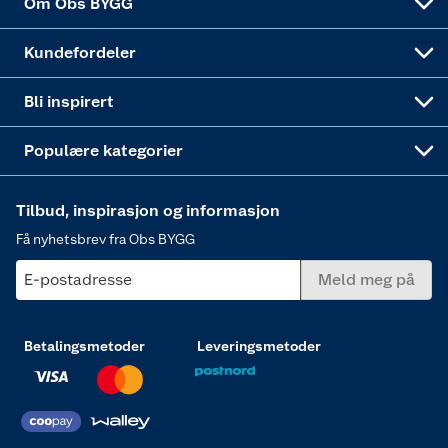
Om Obs BYGG
Obs BYGG Montering
Gavetips
Vindu
Kundefordeler
Annonserte varer
Hjem, rengjøring og hvitevarer
Bli inspirert
Varme
Populære kategorier
Tilbud, inspirasjon og informasjon
Få nyhetsbrev fra Obs BYGG
E-postadresse
Meld meg på
Betalingsmetoder
Leveringsmetoder