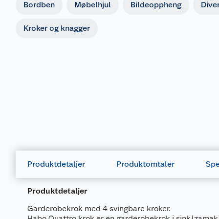
Bordben
Møbelhjul
Bildeoppheng
Dive
Kroker og knagger
Produktdetaljer
Produktomtaler
Spe
Produktdetaljer
Garderobekrok med 4 svingbare kroker.
Habo Quattro krok er en garderobekrok i sink/zamak