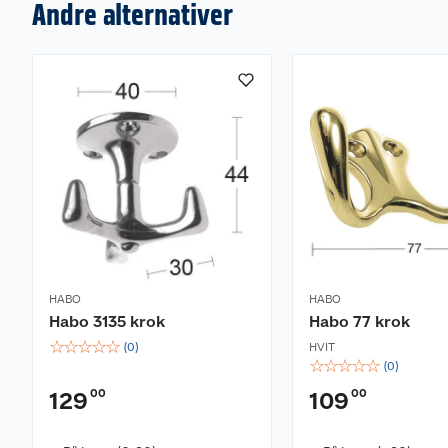
Andre alternativer
HABO
HABO
Habo 3135 krok
Habo 77 krok
☆
☆
☆
☆
☆
(
0
)
HVIT
☆
☆
☆
☆
☆
(
0
)
00
00
129
109