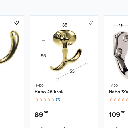
HABO
HABO
Habo 28 krok
Habo 39
☆
☆
☆
☆
☆
☆
☆
☆
☆
(
0
)
00
00
89
109