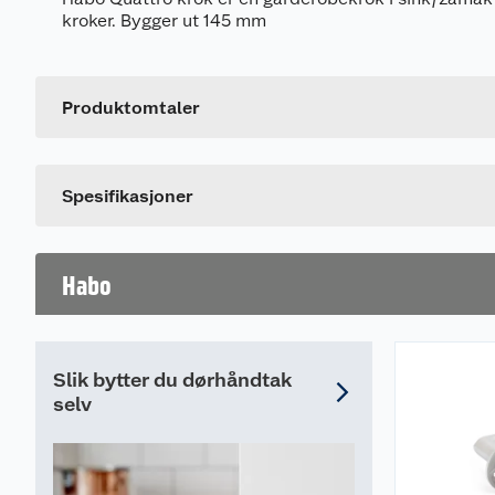
kroker. Bygger ut 145 mm
Generelt
Artikkelnummer
Leverandørens artikkelnummer
Produktomtaler
Farge
Dette produktet har ikke fått noen omtale ennå. Hvis d
Spesifikasjoner
Habo
Slik bytter du dørhåndtak
selv