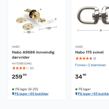
HABO
HABO
Habo A9686 innvendig
Habo 175 svivel
dørvrider
☆
☆
☆
☆
☆
(
1
)
HVIT/MESSING
Finnes i 2 størrelser
☆
☆
☆
☆
☆
(
2
)
00
90
259
34
På lager (6-20)
På lager
På lager i 65 butikker
På lager i 65 butikk