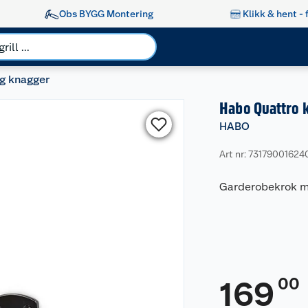
Obs BYGG Montering
Klikk & hent - 
g knagger
Habo Quattro 
HABO
Art nr: 73179001624
Garderobekrok me
00
169