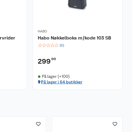
HABO
rvrider
Habo Nøkkelboks m/kode 103 SB
☆
☆
☆
☆
☆
(
0
)
00
299
På lager (+100)
På lager i 64 butikker