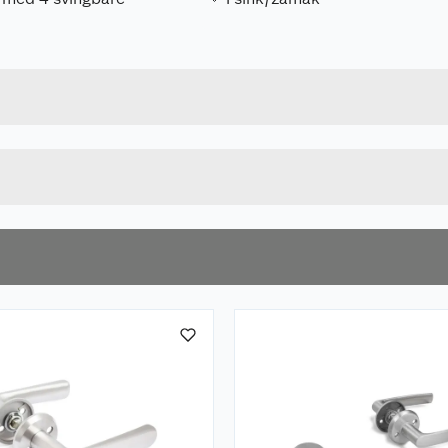
Forpakningsmål
7317900162404
Bruttovekt
16240
Høyde
KROM
Lengde
u kjøper produktet får du invitasjon til å gi en omtale.
Bredde