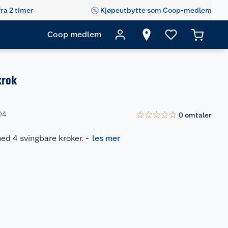
fra 2 timer
Kjøpeutbytte som Coop-medlem
Coop medlem
krok
☆
☆
☆
☆
☆
04
0
omtaler
d 4 svingbare kroker.
-
les mer