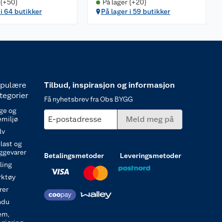
 (+50)
På lager (+20)
 i 64 butikker
På lager i 59 butikker
pulære
Tilbud, inspirasjon og informasjon
tegorier
Få nyhetsbrev fra Obs BYGG
ge og
E-postadresse
Meld meg på
emiljø
lv
last og
ggevarer
Betalingsmetoder
Leveringsmetoder
ling
rktøy
rer
ndu
em,