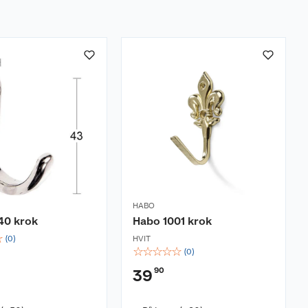
HABO
40 krok
Habo 1001 krok
☆
(
0
)
HVIT
☆
☆
☆
☆
☆
(
0
)
90
39