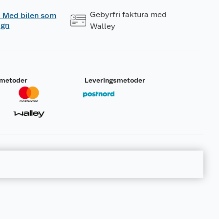
Gebyrfri faktura med
 - Med bilen som
ogn
Walley
smetoder
Leveringsmetoder