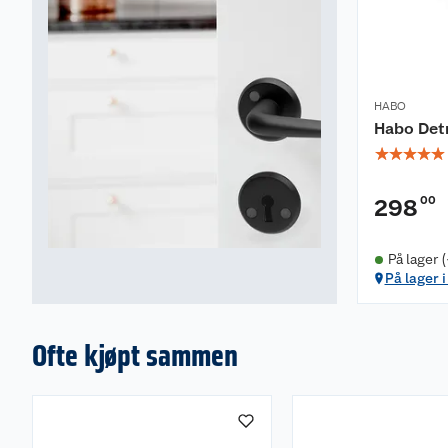
HABO
Habo Detr
☆
☆
☆
☆
☆
00
298
På lager 
På lager 
Ofte kjøpt sammen