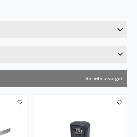
0.3 kg
3.3 cm
15.5 cm
22.5 cm
Se hele utvalget