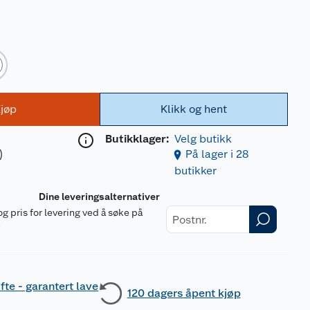
jøp
Klikk og hent
Butikklager:
Velg butikk
)
På lager i 28
butikker
Dine leveringsalternativer
og pris for levering ved å søke på
r
fte - garantert lave
120 dagers åpent kjøp