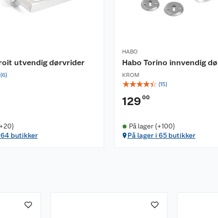
HABO
oit utvendig dørvrider
Habo Torino innvendig dø
(
6
)
KROM
☆
☆
☆
☆
☆
(
15
)
00
129
(+20)
På lager (+100)
i 64 butikker
På lager i 65 butikker