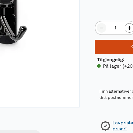
K
Tilgjengelig
:
På lager (+20
Finn alternativer 
ditt postnumme
Lavprislø
priser!