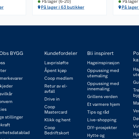
På lager (6-20)
På lager
er
På lager i 63 butikker
På lager
Obs BYGG
Kundefordeler
Bli inspirert
Po
ka
ss
Lavprisløfte
Hageinspirasjon
Ha
ter
Åpent kjøp
Oppussing med
ut
utemaling
 merkevarer
Coop medlem
Gu
Oppussing med
 kjeder
Retur av el-
innemaling
Tre
avfall
svilkår
by
Grillens verden
Drive in
onvern
Ma
Et varmere hjem
Coop
ies
Ve
Mastercard
Tips og råd
e stillinger
Dø
Klikk og hent
Live-shopping
kraft
Vi
Coop
DIY-prosjekter
erhetsdatablad
Bedriftskort
Hj
Hytte og