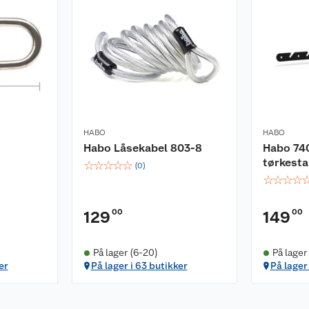
HABO
HABO
Habo Låsekabel 803-8
Habo 740
tørkest
☆
☆
☆
☆
☆
(
0
)
☆
☆
☆
☆
00
00
129
149
På lager (6-20)
På lager
er
På lager i 63 butikker
På lager