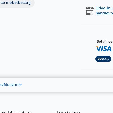
rse møbelbeslag
Drive-in
handlev
Betaling
sifikasjoner
 med 4 svingbare
I sink/zamak