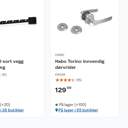
HABO
 sort vegg
Habo Torino innvendig
ang
dørvrider
☆
(
0
)
KROM
☆
☆
☆
☆
☆
(
15
)
00
129
 (+20)
På lager (+100)
 i 26 butikker
På lager i 65 butikker